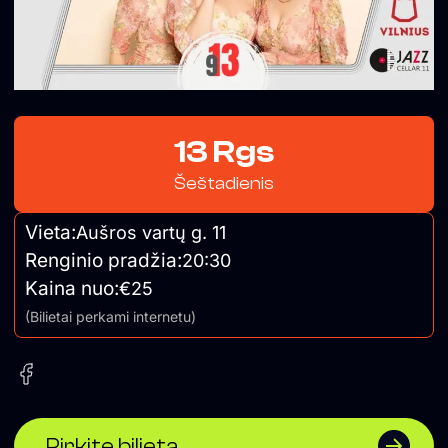
13 Rgs
Šeštadienis
Vieta:
Aušros vartų g. 11
Renginio pradžia:
20:30
Kaina nuo:
€25
(Bilietai perkami internetu)
Pirkite bilietą