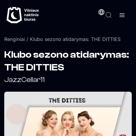
Pereiti
turinį
prie
turinio
Renginiai
/ Klubo sezono atidarymas: THE DITTIES
Klubo sezono atidarymas:
THE DITTIES
JazzCellar11