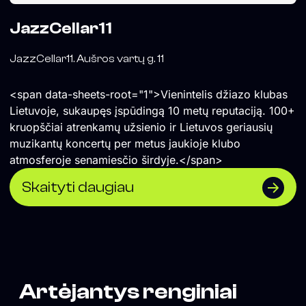
JazzCellar11
JazzCellar11. Aušros vartų g. 11
<span data-sheets-root="1">Vienintelis džiazo klubas
Lietuvoje, sukaupęs įspūdingą 10 metų reputaciją. 100+
kruopščiai atrenkamų užsienio ir Lietuvos geriausių
muzikantų koncertų per metus jaukioje klubo
atmosferoje senamiesčio širdyje.</span>
Skaityti daugiau
Artėjantys renginiai