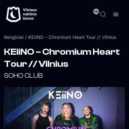
Pereiti
turinį
prie
turinio
Renginiai
/ KEiiNO – Chromium Heart Tour // Vilnius
KEiiNO – Chromium Heart
Tour // Vilnius
SOHO CLUB