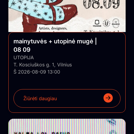
mainytuvės + utopinė mugė |
08 09
UTOPIJA
T. Kosciuškos g. 1, Vilnius
Š 2026-08-09 13:00
Žiūrėti daugiau