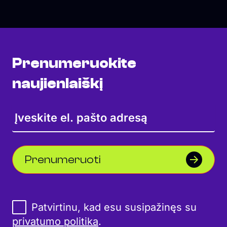
Prenumeruokite
naujienlaiškį
Prenumeruoti
Patvirtinu, kad esu susipažinęs su
privatumo politika
.