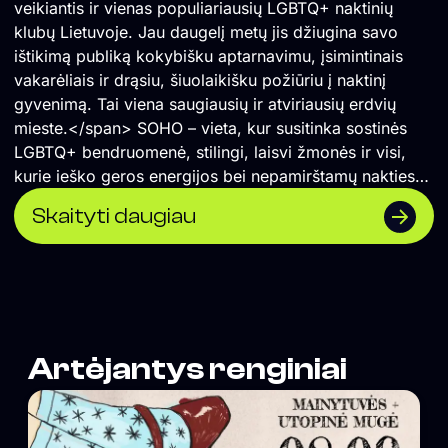
veikiantis ir vienas populiariausių LGBTQ+ naktinių
http://sohoclub.lt/keiino
klubų Lietuvoje. Jau daugelį metų jis džiugina savo
Admission at the door after the concert:
ištikimą publiką kokybišku aptarnavimu, įsimintinais
23:00-04:00 7 €
vakarėliais ir drąsiu, šiuolaikišku požiūriu į naktinį
04:00-07:00 3 €
* FREE su KEiiNO koncerto bilietais
gyvenimą. Tai viena saugiausių ir atviriausių erdvių
▬▬▬▬▬▬▬▬▬▬
mieste.</span> SOHO – vieta, kur susitinka sostinės
Daugiau informacijos – www.sohoclub.lt
LGBTQ+ bendruomenė, stilingi, laisvi žmonės ir visi,
Soho Dainyklos projekto veiklas iš dalies finansuoja Vilniaus
kurie ieško geros energijos bei nepamirštamų nakties
miesto savivaldyb
akimirkų.
Skaityti daugiau
Artėjantys renginiai