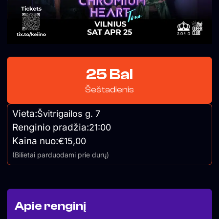
25 Bal
Šeštadienis
Vieta:
Švitrigailos g. 7
Renginio pradžia:
21:00
Kaina nuo:
€15,00
(Bilietai parduodami prie durų)
Apie renginį