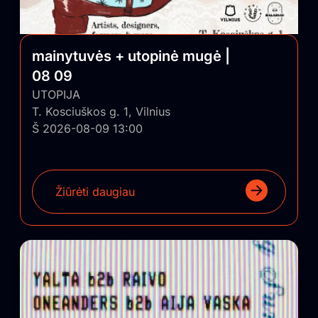
mainytuvės + utopinė mugė |
08 09
UTOPIJA
T. Kosciuškos g. 1, Vilnius
Š 2026-08-09 13:00
Žiūrėti daugiau