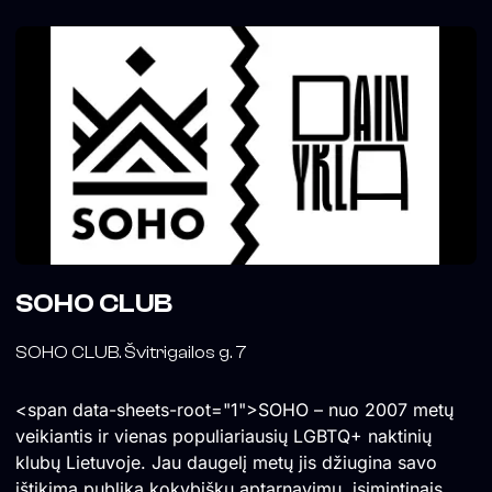
SOHO CLUB
SOHO CLUB. Švitrigailos g. 7
<span data-sheets-root="1">SOHO – nuo 2007 metų
veikiantis ir vienas populiariausių LGBTQ+ naktinių
klubų Lietuvoje. Jau daugelį metų jis džiugina savo
ištikimą publiką kokybišku aptarnavimu, įsimintinais