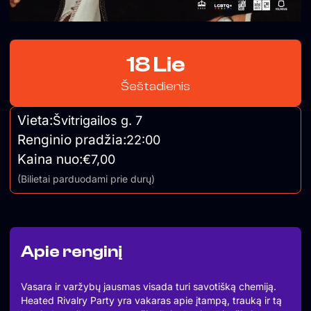
18 Lie
Šeštadienis
Vieta:
Švitrigailos g. 7
Renginio pradžia:
22:00
Kaina nuo:
€7,00
(Bilietai parduodami prie durų)
Apie renginį
Vasara ir varžybų jausmas visada turi savotišką chemiją.
Heated Rivalry Party yra vakaras apie įtampą, trauką ir tą