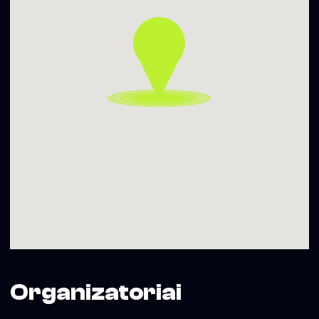
04:00-07:00 3 €
▬▬▬▬▬▬▬▬▬▬
Gauk PROMO kodą įėjimui – siųsk SMS su tekstu SOHO
SESTADIENIS numeriu +370 699 19092
Daugiau informacijos – www.sohoclub.lt
Soho Dainyklos projekto veiklas iš dalies finansuoja Vilniaus
miesto savivaldybė
Organizatoriai