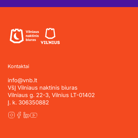
Kontaktai
info@vnb.lt
VšĮ Vilniaus naktinis biuras
Vilniaus g. 22-3, Vilnius LT-01402
Į. k. 306350882