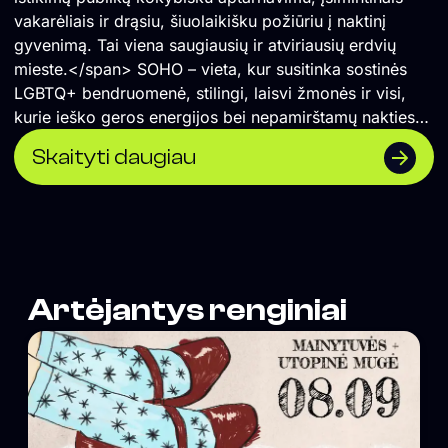
vakarėliais ir drąsiu, šiuolaikišku požiūriu į naktinį
gyvenimą. Tai viena saugiausių ir atviriausių erdvių
mieste.</span> SOHO – vieta, kur susitinka sostinės
LGBTQ+ bendruomenė, stilingi, laisvi žmonės ir visi,
kurie ieško geros energijos bei nepamirštamų nakties
akimirkų.
Skaityti daugiau
Artėjantys renginiai