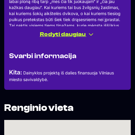
labai ploną ribą tarp „mes čia tik juokaujam“ ir „čia jau
kažkas daugiau“. Kai kuriems tai bus žvilgsnių žaidimas,
kai kuriems šokių aikštelės dvikova, o kai kuriems tiesiog
puikus pretekstas būti šiek tiek drąsesniems nei įprastai.
Tai naktis visiems tiems tipažams, kurie mėgsta įššūkius.
Tam, kuris nori būti labiausiai matomas. Tam, kuris
Rodyti daugiau
apsimeta abejingu, nors akivaizdu, kad stebi viską. Ir tam,
kuris puikiai žino, jog rivalries queer pasaulyje kartais būna
ne tik apie konkurenciją, bet ir apie labai gerą kibirkštį.
Svarbi informacija
Vakaras rengiamas kartu su Sony Music Baltics. RAID
įkaitins aikštelę taip, kad jokios papildomos provokacijos
nebereikės. Kai muzika gera, o publika nusiteikusi žaisti,
Kita:
Dainyklos projektą iš dalies finansuoja Vilniaus
vakaras savaime įgauna tą karštą, gyvą ir pavojingai
miesto savivaldybė.
smagų tempą.
Muzika:
» RAID (SOHO CLUB)
mashups / pop / house pop
____________________________
Renginio vieta
Daugiau informacijos – www.sohoclub.lt
Durys – 22:00 | Face Control
▬▬▬▬▬▬▬▬▬▬
Įėjimo kaina / Entrance Fee:
22:00-04:00 7 €