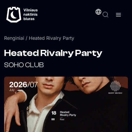
Pereiti
turinį
prie
turinio
Renginiai
/ Heated Rivalry Party
Heated Rivalry Party
SOHO CLUB