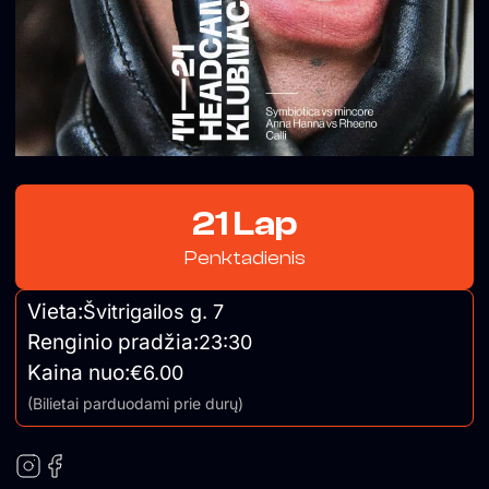
21 Lap
Penktadienis
Vieta:
Švitrigailos g. 7
Renginio pradžia:
23:30
Kaina nuo:
€6.00
(Bilietai parduodami prie durų)