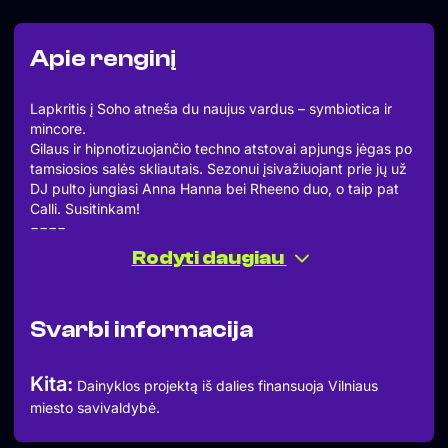
Apie renginį
Lapkritis į Soho atneša du naujus vardus – symbiotica ir
mincore.
Gilaus ir hipnotizuojančio techno atstovai apjungs jėgas po
tamsiosios salės skliautais. Sezonui įsivažiuojant prie jų už
DJ pulto jungiasi Anna Hanna bei Rheeno duo, o taip pat
Calli. Susitinkam!
====
SYMBIOTICA
Rodyti daugiau
MINCORE
ANNA HANNA
RHEENO
Svarbi informacija
CALLI
====
November brings two new names to Soho – symbiotica
Kita:
Dainyklos projektą iš dalies finansuoja Vilniaus
and mincore.
miesto savivaldybė.
Representatives of deep and hypnotic techno will join
forces under the arches of the dark hall.