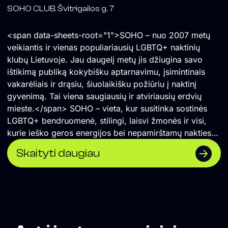
SOHO CLUB. Švitrigailos g. 7
<span data-sheets-root="1">SOHO – nuo 2007 metų
veikiantis ir vienas populiariausių LGBTQ+ naktinių
klubų Lietuvoje. Jau daugelį metų jis džiugina savo
ištikimą publiką kokybišku aptarnavimu, įsimintinais
vakarėliais ir drąsiu, šiuolaikišku požiūriu į naktinį
gyvenimą. Tai viena saugiausių ir atviriausių erdvių
mieste.</span> SOHO – vieta, kur susitinka sostinės
LGBTQ+ bendruomenė, stilingi, laisvi žmonės ir visi,
kurie ieško geros energijos bei nepamirštamų nakties
akimirkų.
Skaityti daugiau