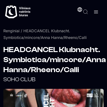
Pereiti
turinį
prie
turinio
Renginiai
/ HEADCANCEL Klubnacht.
Symbiotica/mincore/Anna Hanna/Rheeno/Calli
HEADCANCEL Klubnacht.
Symbiotica/mincore/Anna
Hanna/Rheeno/Calli
SOHO CLUB