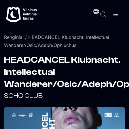
Pereiti
turinį
prie
turinio
Renginiai
/ HEADCANCEL Klubnacht. Intellectual
Wanderer/Osic/Adeph/Ophiuchus
HEADCANCEL Klubnacht.
Intellectual
Wanderer/Osic/Adeph/Op
SOHO CLUB