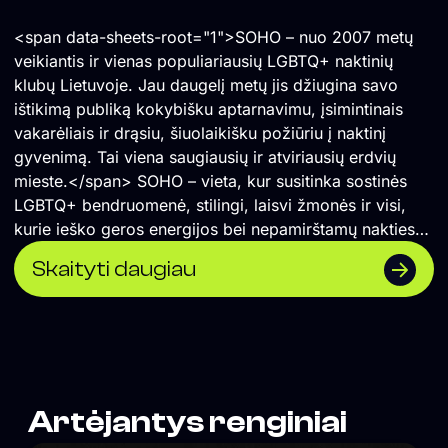
<span data-sheets-root="1">SOHO – nuo 2007 metų
veikiantis ir vienas populiariausių LGBTQ+ naktinių
klubų Lietuvoje. Jau daugelį metų jis džiugina savo
ištikimą publiką kokybišku aptarnavimu, įsimintinais
vakarėliais ir drąsiu, šiuolaikišku požiūriu į naktinį
gyvenimą. Tai viena saugiausių ir atviriausių erdvių
mieste.</span> SOHO – vieta, kur susitinka sostinės
LGBTQ+ bendruomenė, stilingi, laisvi žmonės ir visi,
kurie ieško geros energijos bei nepamirštamų nakties
akimirkų.
Skaityti daugiau
Artėjantys renginiai