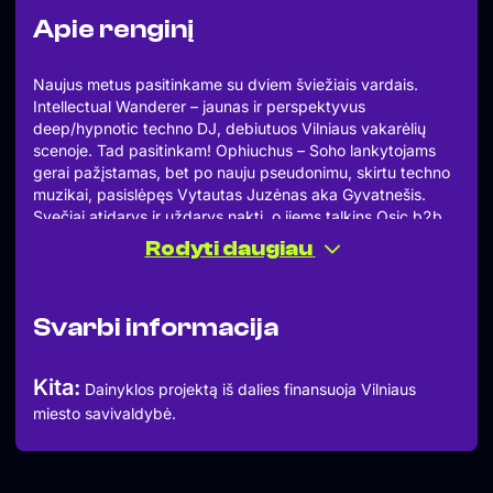
Apie renginį
Naujus metus pasitinkame su dviem šviežiais vardais.
Intellectual Wanderer – jaunas ir perspektyvus
deep/hypnotic techno DJ, debiutuos Vilniaus vakarėlių
scenoje. Tad pasitinkam! Ophiuchus – Soho lankytojams
gerai pažįstamas, bet po nauju pseudonimu, skirtu techno
muzikai, pasislėpęs Vytautas Juzėnas aka Gyvatnešis.
Svečiai atidarys ir uždarys naktį, o jiems talkins Osic b2b
Adeph.
Rodyti daugiau
Pasimatom sausio 30 d.!
====
INTELLECTUAL WANDERER
Svarbi informacija
OSIC
ADEPH
OPHIUCHUS
Kita:
Dainyklos projektą iš dalies finansuoja Vilniaus
====
miesto savivaldybė.
We welcome the New Year with two fresh names.
Intellectual Wanderer is a young and promising
deep/hypnotic techno DJ who will be making his debut on
the Vilnius party scene—so let’s give him a warm welcome!