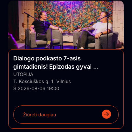
Dialogo podkasto 7-asis
gimtadienis! Epizodas gyvai su
auditorija
UTOPIJA
T. Kosciuškos g. 1, Vilnius
Š 2026-08-06 19:00
Žiūrėti daugiau