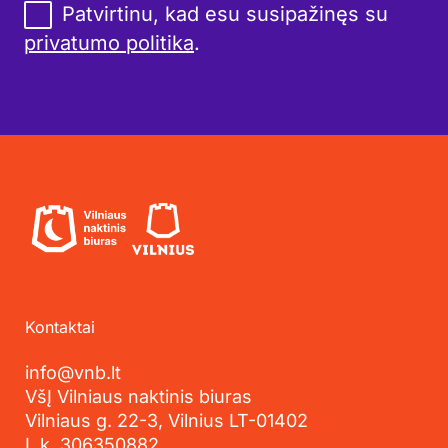
Patvirtinu, kad esu susipažinęs su
privatumo politika
.
Kontaktai
info@vnb.lt
VšĮ Vilniaus naktinis biuras
Vilniaus g. 22-3, Vilnius LT-01402
Į. k. 306350882