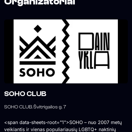
Organizatoriai
SOHO CLUB
SOHO CLUB. Švitrigailos g. 7
<span data-sheets-root="1">SOHO – nuo 2007 metų
veikiantis ir vienas populiariausių LGBTQ+ naktinių