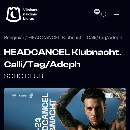
Pereiti
turinį
prie
turinio
Renginiai
/ HEADCANCEL Klubnacht. Calli/Tag/Adeph
HEADCANCEL Klubnacht.
Calli/Tag/Adeph
SOHO CLUB