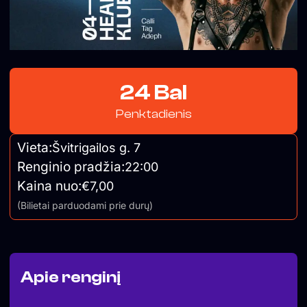
24 Bal
Penktadienis
Vieta:
Švitrigailos g. 7
Renginio pradžia:
22:00
Kaina nuo:
€7,00
(Bilietai parduodami prie durų)
Apie renginį