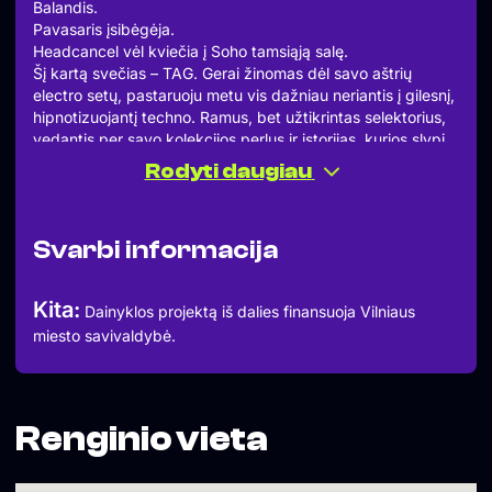
Balandis.
Pavasaris įsibėgėja.
Headcancel vėl kviečia į Soho tamsiąją salę.
Šį kartą svečias – TAG. Gerai žinomas dėl savo aštrių
electro setų, pastaruoju metu vis dažniau neriantis į gilesnį,
hipnotizuojantį techno. Ramus, bet užtikrintas selektorius,
vedantis per savo kolekcijos perlus ir istorijas, kurios slypi
už jų.
Rodyti daugiau
Prie jo jungiasi mūsų vietiniai – Calli ir Adeph. Pažįstami
vardai, aiški kryptis, ilga naktis.
Nedaugžodžiaujame.
Svarbi informacija
Susitinkam tamsoje.
Bis bald.
====
Kita:
Dainyklos projektą iš dalies finansuoja Vilniaus
CALLI
miesto savivaldybė.
TAG
ADEPH
====
April.
Spring is picking up.
Renginio vieta
Headcancel returns to the dark stage of Soho.
This time we welcome TAG. Known for his razor-sharp
electro sets, now moving deeper into hypnotic techno. A