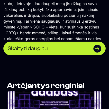
klubų Lietuvoje. Jau daugelį metų jis džiugina savo
ištikimą publiką kokybišku aptarnavimu, įsimintinais
vakarėliais ir drąsiu, šiuolaikišku požiūriu į naktinį
gyvenimą. Tai viena saugiausių ir atviriausių erdvių
mieste.</span> SOHO – vieta, kur susitinka sostinės
LGBTQ+ bendruomenė, stilingi, laisvi žmonės ir visi,
kurie ieško geros energijos bei nepamirštamų nakties
akimirkų.
Skaityti daugiau
Artėjantys renginiai