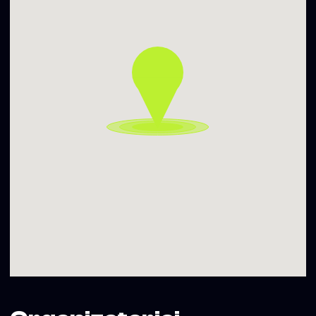
calm but precise selector, guiding the crowd through the
finest gems of his collection and the stories behind them.
Joining him – our residents Calli and Adeph. Familiar
names, clear direction, long night ahead.
No unnecessary words.
See you in the dark.
▬▬▬▬▬▬▬▬▬▬
Įėjimo kaina / Entrance Fee:
22:00-04:00 7 €
04:00-07:00 3 €