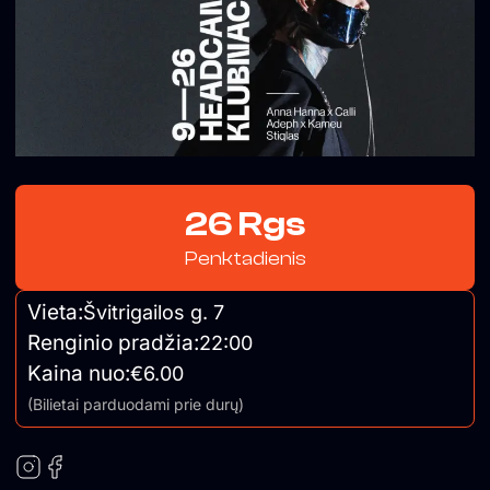
26 Rgs
Penktadienis
Vieta:
Švitrigailos g. 7
Renginio pradžia:
22:00
Kaina nuo:
€6.00
(Bilietai parduodami prie durų)