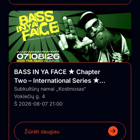
BASS IN YA FACE ★ Chapter
Two – International Series ★
Vilnius/Lithuania
Subkultūrų namai „Kostmosas“
Vokiečių g. 4
Š 2026-08-07 21:00
Žiūrėti daugiau