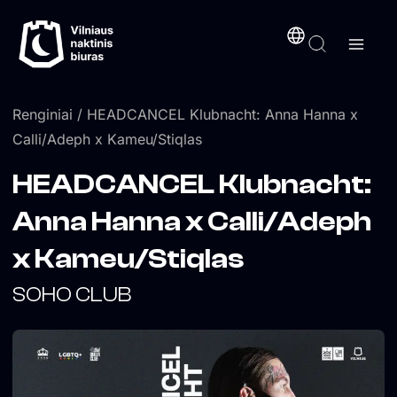
Pereiti
turinį
prie
turinio
Renginiai
/ HEADCANCEL Klubnacht: Anna Hanna x
Calli/Adeph x Kameu/Stiqlas
HEADCANCEL Klubnacht:
Anna Hanna x Calli/Adeph
x Kameu/Stiqlas
SOHO CLUB