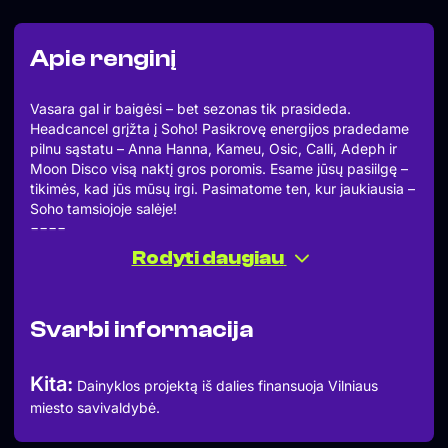
Apie renginį
Vasara gal ir baigėsi – bet sezonas tik prasideda.
Headcancel grįžta į Soho! Pasikrovę energijos pradedame
pilnu sąstatu – Anna Hanna, Kameu, Osic, Calli, Adeph ir
Moon Disco visą naktį gros poromis. Esame jūsų pasiilgę –
tikimės, kad jūs mūsų irgi. Pasimatome ten, kur jaukiausia –
Soho tamsiojoje salėje!
====
ANNA HANNA
Rodyti daugiau
KAMEU
OSIC
CALLI
Svarbi informacija
ADEPH
MOON DISCO
====
Kita:
Dainyklos projektą iš dalies finansuoja Vilniaus
Summer might be over, but the season is only just getting
miesto savivaldybė.
started! Headcancel is back at Soho, and we’re kicking
things off with the full crew: Anna Hanna, Kameu, Osic,