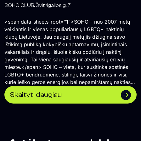
SOHO CLUB. Švitrigailos g. 7
<span data-sheets-root="1">SOHO – nuo 2007 metų
veikiantis ir vienas populiariausių LGBTQ+ naktinių
klubų Lietuvoje. Jau daugelį metų jis džiugina savo
ištikimą publiką kokybišku aptarnavimu, įsimintinais
vakarėliais ir drąsiu, šiuolaikišku požiūriu į naktinį
gyvenimą. Tai viena saugiausių ir atviriausių erdvių
mieste.</span> SOHO – vieta, kur susitinka sostinės
LGBTQ+ bendruomenė, stilingi, laisvi žmonės ir visi,
kurie ieško geros energijos bei nepamirštamų nakties
akimirkų.
Skaityti daugiau