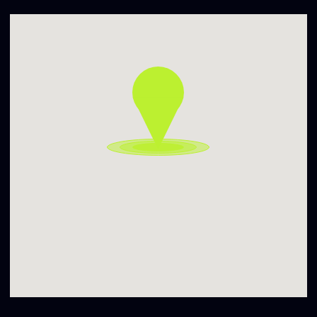
some of the country’s key dancefloors for years, always
pushing listeners deeper into the moment.
If you step in, go all the way. AcidLess blends acid techno,
psy and trance influences into a raw, hypnotic flow with
little compromise and plenty of movement.
This time, he is welcomed by our series residents Calli and
Kameu.
▬▬▬▬▬▬▬▬▬▬
Įėjimo kaina / Entrance Fee:
22:00-04:00 7 €
04:00-07:00 3 €