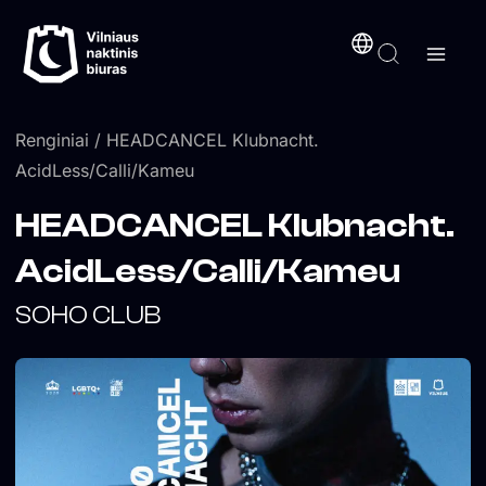
Pereiti
turinį
prie
turinio
Renginiai
/ HEADCANCEL Klubnacht.
AcidLess/Calli/Kameu
HEADCANCEL Klubnacht.
AcidLess/Calli/Kameu
SOHO CLUB