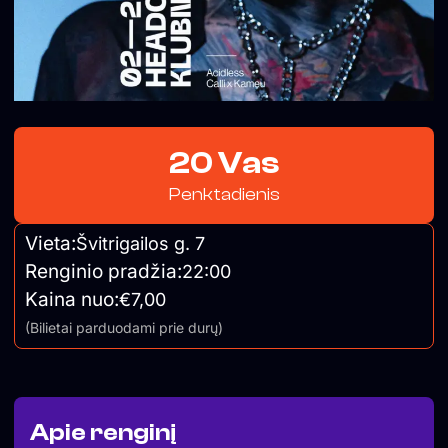
20 Vas
Penktadienis
Vieta:
Švitrigailos g. 7
Renginio pradžia:
22:00
Kaina nuo:
€7,00
(Bilietai parduodami prie durų)
Apie renginį