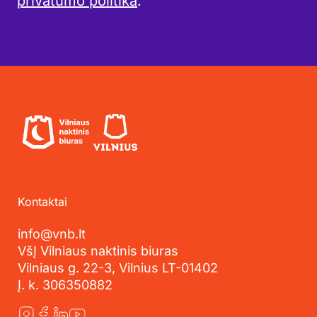
privatumo politika
.
Kontaktai
info@vnb.lt
VšĮ Vilniaus naktinis biuras
Vilniaus g. 22-3, Vilnius LT-01402
Į. k. 306350882