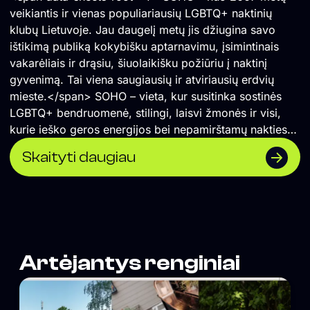
veikiantis ir vienas populiariausių LGBTQ+ naktinių
klubų Lietuvoje. Jau daugelį metų jis džiugina savo
ištikimą publiką kokybišku aptarnavimu, įsimintinais
vakarėliais ir drąsiu, šiuolaikišku požiūriu į naktinį
gyvenimą. Tai viena saugiausių ir atviriausių erdvių
mieste.</span> SOHO – vieta, kur susitinka sostinės
LGBTQ+ bendruomenė, stilingi, laisvi žmonės ir visi,
kurie ieško geros energijos bei nepamirštamų nakties
akimirkų.
Skaityti daugiau
Artėjantys renginiai