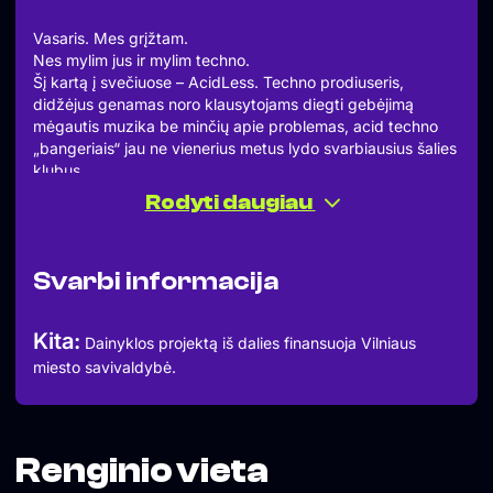
Vasaris. Mes grįžtam.
Nes mylim jus ir mylim techno.
Šį kartą į svečiuose – AcidLess. Techno prodiuseris,
didžėjus genamas noro klausytojams diegti gebėjimą
mėgautis muzika be minčių apie problemas, acid techno
„bangeriais“ jau ne vienerius metus lydo svarbiausius šalies
klubus.
Jei jau eini, tai iki galo – acid techno, psy ir trance žanrais
Rodyti daugiau
besižavintį selektorių šįkart pasitinka mūsų serijos
rezidentai Calli ir Kameu. Laukia rūgštus, hipnotizuojantis
skambesys, kuriame mažai kompromisų ir daug judesio.
Svarbi informacija
====
ACIDLESS
KAMEU
Kita:
Dainyklos projektą iš dalies finansuoja Vilniaus
CALLI
miesto savivaldybė.
====
February. We’re back.
Because we love you. And we love techno.
For this edition, we welcome AcidLess. A techno producer
and DJ driven by the idea that music should be felt, not
Renginio vieta
overthought. His acid techno bangers have been shaking