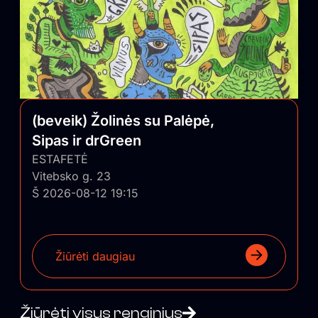
(beveik) Žolinės su Palėpė,
Sipas ir drGreen
ESTAFETĖ
Vitebsko g. 23
Š 2026-08-12 19:15
Žiūrėti daugiau
Žiūrėti visus renginius