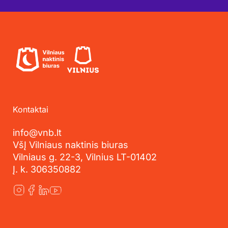
Kontaktai
info@vnb.lt
VšĮ Vilniaus naktinis biuras
Vilniaus g. 22-3, Vilnius LT-01402
Į. k. 306350882