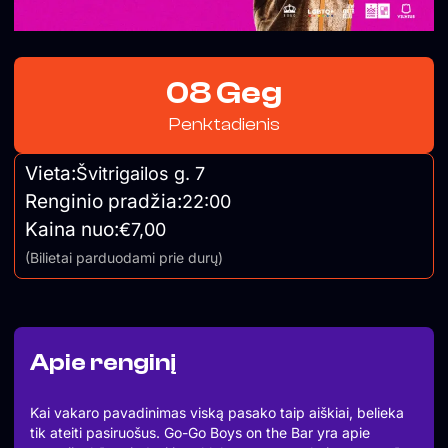
08 Geg
Penktadienis
Vieta:
Švitrigailos g. 7
Renginio pradžia:
22:00
Kaina nuo:
€7,00
(Bilietai parduodami prie durų)
Apie renginį
Kai vakaro pavadinimas viską pasako taip aiškiai, belieka
tik ateiti pasiruošus. Go-Go Boys on the Bar yra apie