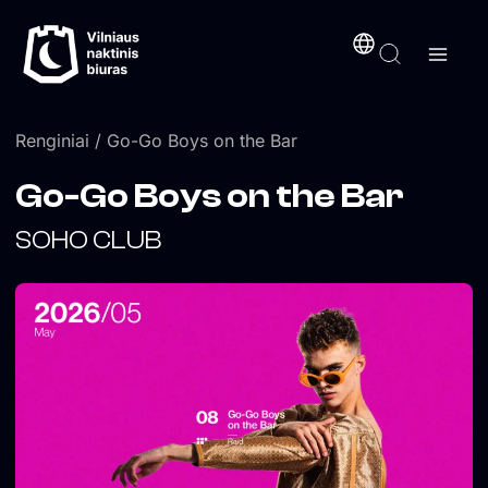
Pereiti
turinį
prie
turinio
Renginiai
/ Go-Go Boys on the Bar
Go-Go Boys on the Bar
SOHO CLUB