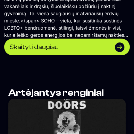
vakarėliais ir drąsiu, šiuolaikišku požiūriu į naktinį
gyvenimą. Tai viena saugiausių ir atviriausių erdvių
mieste.</span> SOHO – vieta, kur susitinka sostinės
LGBTQ+ bendruomenė, stilingi, laisvi žmonės ir visi,
kurie ieško geros energijos bei nepamirštamų nakties
akimirkų.
Skaityti daugiau
Artėjantys renginiai