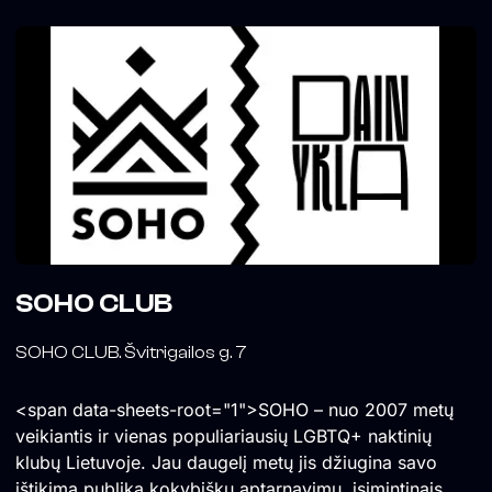
SOHO CLUB
SOHO CLUB. Švitrigailos g. 7
<span data-sheets-root="1">SOHO – nuo 2007 metų
veikiantis ir vienas populiariausių LGBTQ+ naktinių
klubų Lietuvoje. Jau daugelį metų jis džiugina savo
ištikimą publiką kokybišku aptarnavimu, įsimintinais