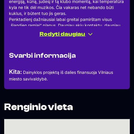
energiją, kūną, judesį ir tą klubo momentą, kai temperatūra
kyla ne tik dėl muzikos. Čia vakaras net nebando būti
kuklus, ir būtent tuo jis geras.
Penktadienį dažniausiai labai greitai pamirštam visus
„šiandien ramiai“ planus. Daugiau akių kontaktų, daugiau
juoko, daugiau spontaniškų sprendimų ir mažiau stovėjimo
Rodyti daugiau
vietoje su gėrimu rankoje. Tai vienas tų vakarų, kai visi šiek
tiek labiau pastebi vieni kitus.
Muzika:
Svarbi informacija
» RAID (SOHO CLUB)
mashups / pop / house pop
____________________________
Kita:
Dainyklos projektą iš dalies finansuoja Vilniaus
Daugiau informacijos – www.sohoclub.lt
miesto savivaldybė.
Durys – 22:00 | Face Control
▬▬▬▬▬▬▬▬▬▬
Įėjimo kaina / Entrance Fee:
22:00-04:00 7 €
04:00-07:00 3 €
Renginio vieta
▬▬▬▬▬▬▬▬▬▬
Gauk PROMO kodą įėjimui – siųsk SMS su tekstu SOHO
PENKTADIENIS numeriu +370 699 19092
Daugiau informacijos – www.sohoclub.lt
Soho Dainyklos projekto veiklas iš dalies finansuoja Vilniaus