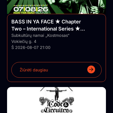
BASS IN YA FACE ★ Chapter
Two – International Series ★
Vilnius/Lithuania
Subkultūrų namai „Kostmosas“
Vokiečių g. 4
Š 2026-08-07 21:00
Žiūrėti daugiau