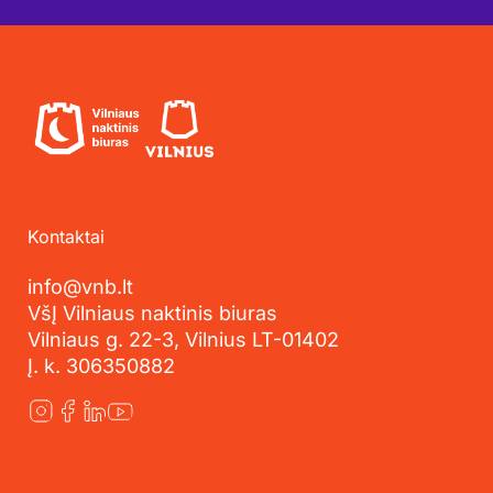
Kontaktai
info@vnb.lt
VšĮ Vilniaus naktinis biuras
Vilniaus g. 22-3, Vilnius LT-01402
Į. k. 306350882