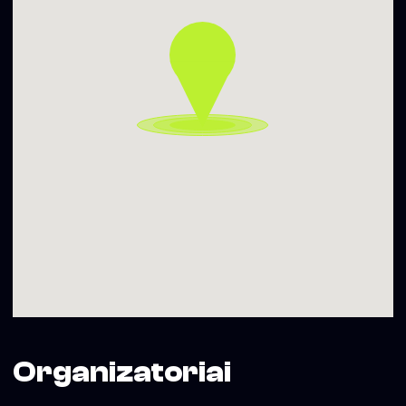
Soho Dainyklos projekto veiklas iš dalies finansuoja Vilniaus
miesto savivaldybė
Organizatoriai