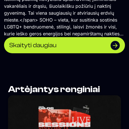
vakarėliais ir drąsiu, šiuolaikišku požiūriu į naktinį
gyvenimą. Tai viena saugiausių ir atviriausių erdvių
mieste.</span> SOHO – vieta, kur susitinka sostinės
LGBTQ+ bendruomenė, stilingi, laisvi žmonės ir visi,
kurie ieško geros energijos bei nepamirštamų nakties
akimirkų.
Skaityti daugiau
Artėjantys renginiai