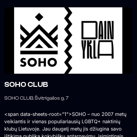
SOHO CLUB
SOHO CLUB. Švitrigailos g. 7
<span data-sheets-root="1">SOHO – nuo 2007 metų
veikiantis ir vienas populiariausių LGBTQ+ naktinių
klubų Lietuvoje. Jau daugelį metų jis džiugina savo
ištikimą publiką kokybišku aptarnavimu, įsimintinais