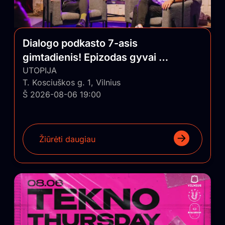
Dialogo podkasto 7-asis
gimtadienis! Epizodas gyvai su
auditorija
UTOPIJA
T. Kosciuškos g. 1, Vilnius
Š 2026-08-06 19:00
Žiūrėti daugiau