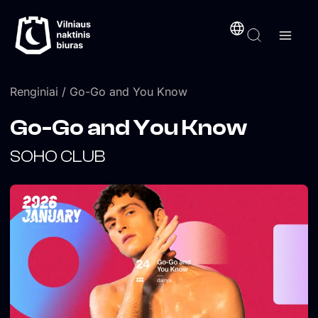
Pereiti
turinį
prie
turinio
Renginiai
/ Go-Go and You Know
Go-Go and You Know
SOHO CLUB