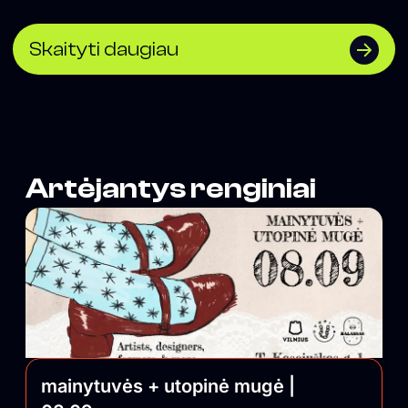
Skaityti daugiau
Artėjantys renginiai
mainytuvės + utopinė mugė |