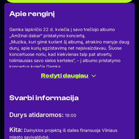
Apie renginį
Gamka lapkričio 22 d. kviečia į savo trečiojo albumo
„Amžinai dabar“ pristatymo koncertą.
„Muzika, kuri gimė kuriant šį albumą, atrakino manyje daug
durų, apie kurių egzistavimą net neįsivaizdavau. Šiuose
koncertuose noriu, kad kiekvienas taip pat atvertų
tolimiausias savo sielos kerteles“, – į albumo pristatymo
koncertus kviečia Gamka.
Apie Gamką
Rodyti daugiau
Gamka – unikalus solo atlikėjas, drąsiai laužantis žanrų
ribas ir atveriantis naujus garsinius bei teminius horizontus.
Savo kūryboje Gamka derina šiuolaikinės popmuzikos
Svarbi informacija
pojūtį su alternatyvaus roko elementais bei filosofiniais
klausimais apie gyvenimą, laiką ir sąmonę. Jo išleisti du
soliniai albumai sulaukė plataus pripažinimo, o pats
Durys atidaromos:
19:00
atlikėjas įsitvirtino kaip viena ryškiausių ir originaliausių
figūrų Lietuvos muzikos scenoje.
Kita:
Dainyklos projektą iš dalies finansuoja Vilniaus
miesto savivaldybė.