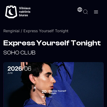
Pereiti
turinį
prie
turinio
Renginiai
/ Express Yourself Tonight
Express Yourself Tonight
SOHO CLUB