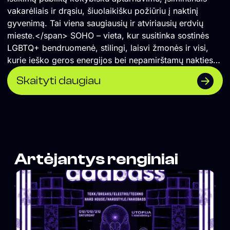
vakarėliais ir drąsiu, šiuolaikišku požiūriu į naktinį
gyvenimą. Tai viena saugiausių ir atviriausių erdvių
mieste.</span> SOHO – vieta, kur susitinka sostinės
LGBTQ+ bendruomenė, stilingi, laisvi žmonės ir visi,
kurie ieško geros energijos bei nepamirštamų nakties
akimirkų.
Skaityti daugiau
Artėjantys renginiai