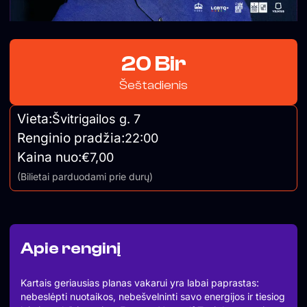
20 Bir
Šeštadienis
Vieta:
Švitrigailos g. 7
Renginio pradžia:
22:00
Kaina nuo:
€7,00
(Bilietai parduodami prie durų)
Apie renginį
Kartais geriausias planas vakarui yra labai paprastas:
nebeslėpti nuotaikos, nebešvelninti savo energijos ir tiesiog