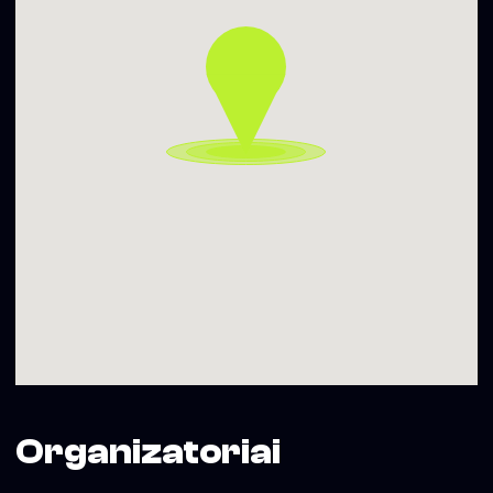
22:00-04:00 7 €
04:00-07:00 3 €
▬▬▬▬▬▬▬▬▬▬
Gauk PROMO kodą įėjimui – siųsk SMS su tekstu SOHO
SESTADIENIS numeriu +370 699 19092
Daugiau informacijos – www.sohoclub.lt
Soho Dainyklos projekto veiklas iš dalies finansuoja Vilniaus
miesto savivaldybė
Organizatoriai