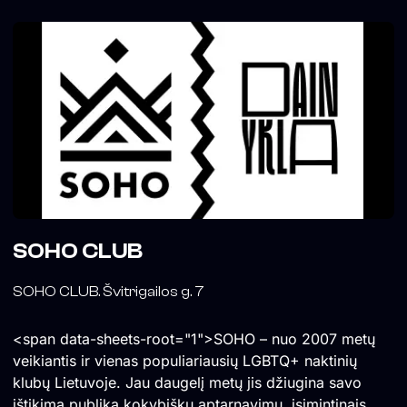
SOHO CLUB
SOHO CLUB. Švitrigailos g. 7
<span data-sheets-root="1">SOHO – nuo 2007 metų
veikiantis ir vienas populiariausių LGBTQ+ naktinių
klubų Lietuvoje. Jau daugelį metų jis džiugina savo
ištikimą publiką kokybišku aptarnavimu, įsimintinais