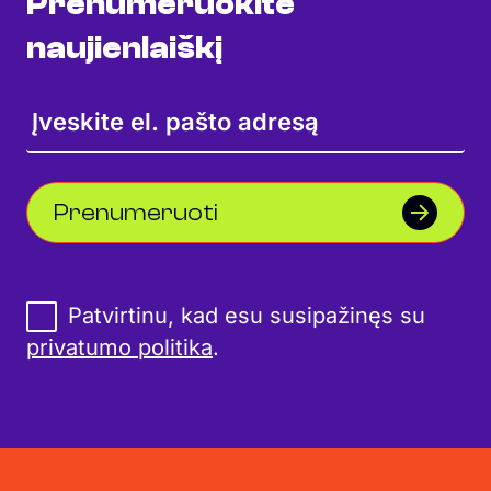
Prenumeruokite
naujienlaiškį
Prenumeruoti
Patvirtinu, kad esu susipažinęs su
privatumo politika
.