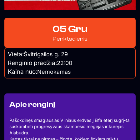
05 Gru
Penktadienis
Vieta:
Švitrigailos g. 29
Renginio pradžia:
22:00
Kaina nuo:
Nemokamas
Apie renginį
Pašokdinęs smagiausias Vilniaus erdves į Elfa eterį sugrį-ta
suskambeti progresyvaus skambesio mėgėjas ir kūrėjas
Alabudra.
Kartas tikrai ne pirmas – žinote, kokiem šokiam reiktų