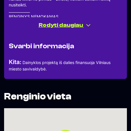
nusiteikti.
____________
RENGINYS NEMOKAMAS
Rodyti daugiau
Svarbi informacija
Kita:
Dainyklos projektą iš dalies finansuoja Vilniaus
miesto savivaldybė.
Renginio vieta