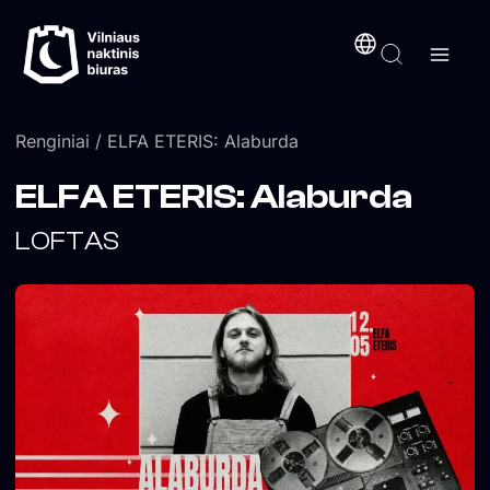
Pereiti
turinį
prie
turinio
Renginiai
/ ELFA ETERIS: Alaburda
ELFA ETERIS: Alaburda
LOFTAS