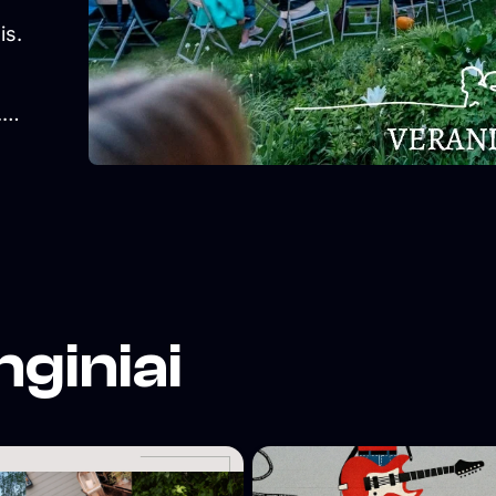
is.
.
nginiai