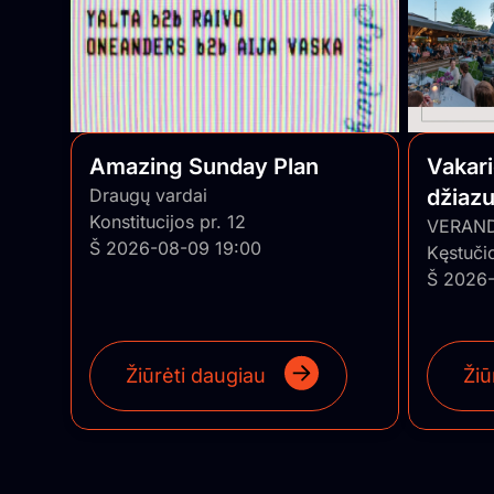
Amazing Sunday Plan
Vakar
Draugų vardai
džiazu
Konstitucijos pr. 12
• Pian
VERAN
Š 2026-08-09 19:00
Kęstuči
Š 2026-
Žiūrėti daugiau
Žiū