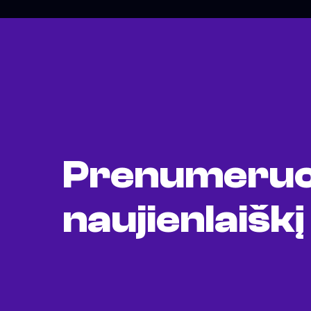
Prenumeruo
naujienlaiškį