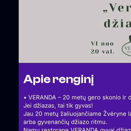
Apie renginį
• VERANDA – 20 metų gero skonio ir d
Jei džiazas, tai tik gyvas!
Jau 20 metų žaliuojančiame Žvėryne l
arba gyvenančių džiazo ritmu.
Namų restorane VERANDA gyvai džiazuo