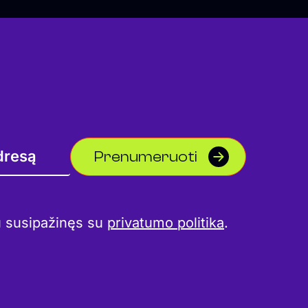
Prenumeruoti
u susipažinęs su
privatumo politika
.