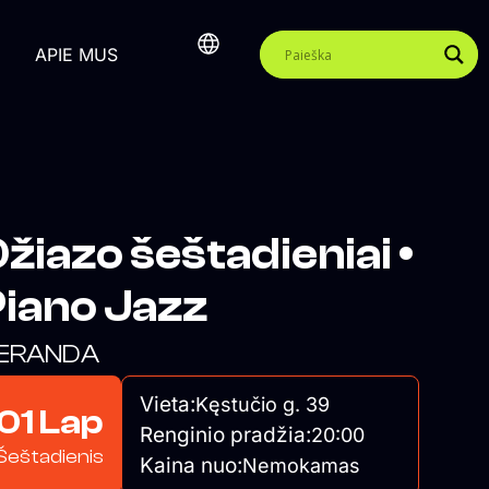
APIE MUS
žiazo šeštadieniai •
iano Jazz
ERANDA
Vieta:
Kęstučio g. 39
01 Lap
Renginio pradžia:
20:00
Šeštadienis
Kaina nuo:
Nemokamas