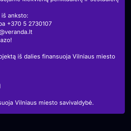
iš anksto:
arba +370 5 2730107
a@veranda.lt
iazo!
jektą iš dalies finansuoja Vilniaus miesto
a
suoja Vilniaus miesto savivaldybė.