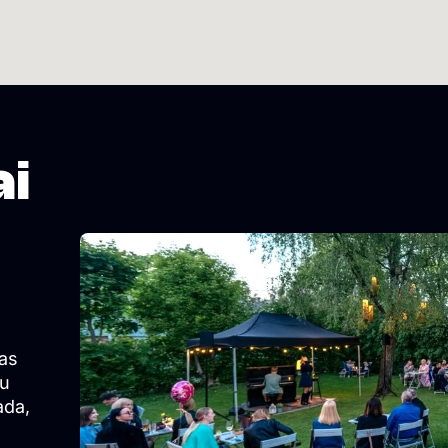
ai
as
su
ada,