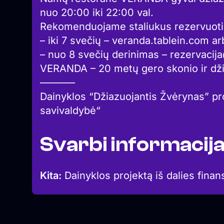
nuo 20:00 iki 22:00 val.
Rekomenduojame staliukus rezervuoti 
– iki 7 svečių – veranda.tablein.com 
– nuo 8 svečių derinimas – rezervacij
VERANDA – 20 metų gero skonio ir dž
———–
Dainyklos “Džiazuojantis Žvėrynas” pro
savivaldybė“
Svarbi informacij
Kita:
Dainyklos projektą iš dalies finan