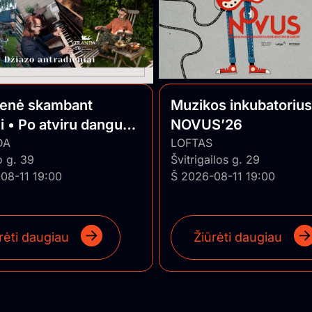
ienė skambant
Muzikos inkubatorius
i • Po atviru dangumi
NOVUS’26
o Jazz
DA
LOFTAS
o g. 39
Švitrigailos g. 29
08-11 19:00
Š 2026-08-11 19:00
rėti daugiau
Žiūrėti daugiau