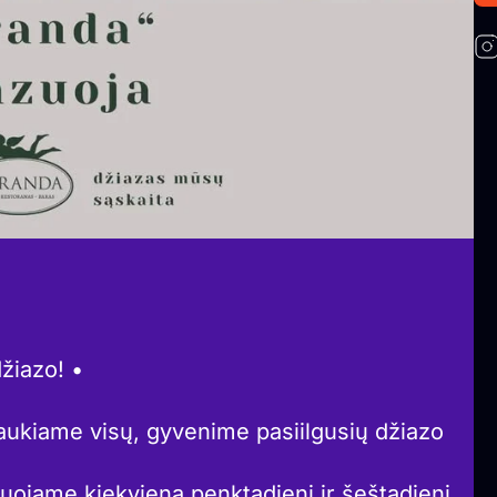
žiazo! •
aukiame visų, gyvenime pasiilgusių džiazo
jame kiekvieną penktadienį ir šeštadienį