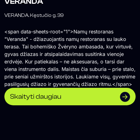
VERANDA
VERANDA. Kęstučio g. 39
<span data-sheets-root="1">Namų restoranas
"Veranda" - džiazuojantis namų restoranas su lauko
terasa. Tai bohemiško Žvėryno ambasada, kur virtuvė,
gyvas džiazas ir atsipalaidavimas susitinka vienoje
erdvėje. Kur patiekalas – ne aksesuaras, o tarsi dar
viena instrumento dalis. Maistas čia suburia – prie stalo,
prie seniai užmirštos istorijos. Laukiame visų, gyvenime
pasiilgusių džiazo ir gyvenančių džiazo ritmu.</span>
Skaityti daugiau