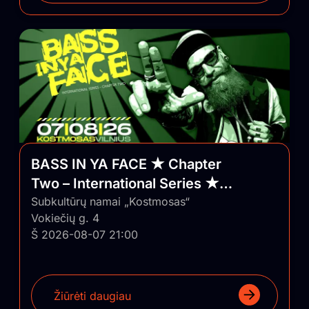
BASS IN YA FACE ★ Chapter
Two – International Series ★
Vilnius/Lithuania
Subkultūrų namai „Kostmosas“
Vokiečių g. 4
Š 2026-08-07 21:00
Žiūrėti daugiau