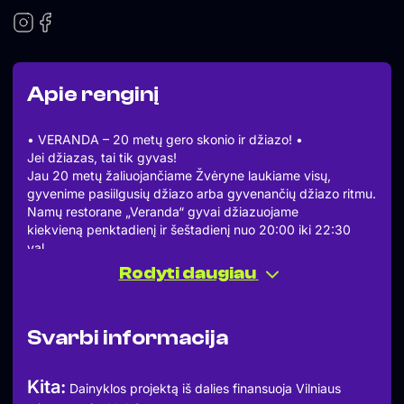
Apie renginį
• VERANDA – 20 metų gero skonio ir džiazo! •
Jei džiazas, tai tik gyvas!
Jau 20 metų žaliuojančiame Žvėryne laukiame visų,
gyvenime pasiilgusių džiazo arba gyvenančių džiazo ritmu.
Namų restorane „Veranda“ gyvai džiazuojame
kiekvieną penktadienį ir šeštadienį nuo 20:00 iki 22:30
val.,
antradieniais – 19:00-21:00 val.
Rodyti daugiau
PIANO JAZZ
Tomas Viskontas – pianistas, daug metų grojantis baruose
puikiai jaučia publiką, jos skiriamą dėmesį gyvai
Svarbi informacija
skambančiai muzikai.
Platus muzikos kūrinių bagažas suteikia pianistui įdomaus
savitumo atlikime.
Kita:
Dainyklos projektą iš dalies finansuoja Vilniaus
Jeigu “baro pianistas” pagauna ryšį su klausytojais, jis