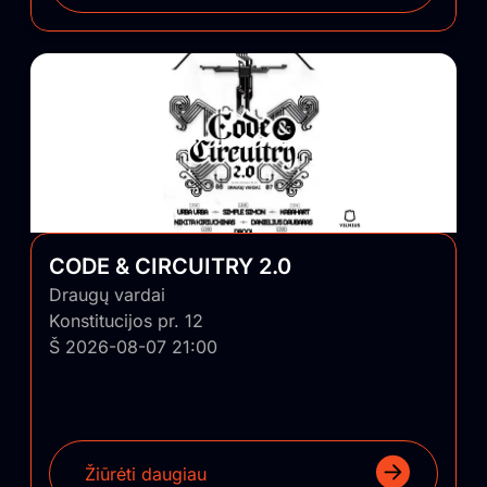
CODE & CIRCUITRY 2.0
Draugų vardai
Konstitucijos pr. 12
Š 2026-08-07 21:00
Žiūrėti daugiau