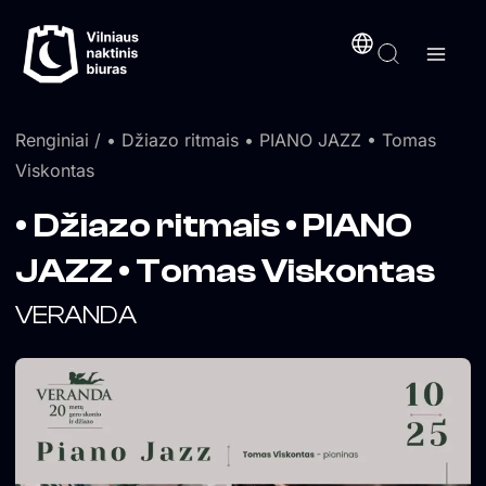
Pereiti
turinį
prie
turinio
Renginiai
/ • Džiazo ritmais • PIANO JAZZ • Tomas
Viskontas
• Džiazo ritmais • PIANO
JAZZ • Tomas Viskontas
VERANDA