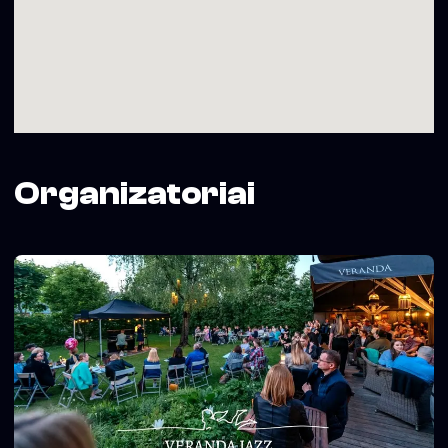
rezervacija@veranda.lt
VERANDA – 20 metų gero skonio ir džiazo!
———–
Svetainės-baro “Veranda” dainyklos “Džiazuojantis
Žvėrynas” projektą iš dalies finansuoja Vilniaus miesto
savivaldybė
Organizatoriai