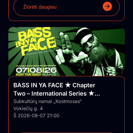
Žiūrėti daugiau
BASS IN YA FACE ★ Chapter
Two – International Series ★
Vilnius/Lithuania
Subkultūrų namai „Kostmosas“
Vokiečių g. 4
Š 2026-08-07 21:00