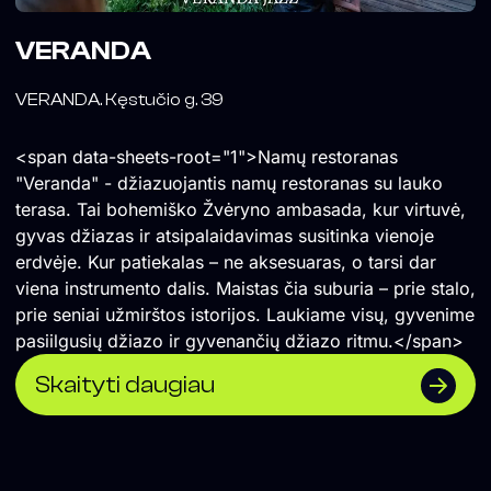
VERANDA
VERANDA. Kęstučio g. 39
<span data-sheets-root="1">Namų restoranas
"Veranda" - džiazuojantis namų restoranas su lauko
terasa. Tai bohemiško Žvėryno ambasada, kur virtuvė,
gyvas džiazas ir atsipalaidavimas susitinka vienoje
erdvėje. Kur patiekalas – ne aksesuaras, o tarsi dar
viena instrumento dalis. Maistas čia suburia – prie stalo,
prie seniai užmirštos istorijos. Laukiame visų, gyvenime
pasiilgusių džiazo ir gyvenančių džiazo ritmu.</span>
Skaityti daugiau