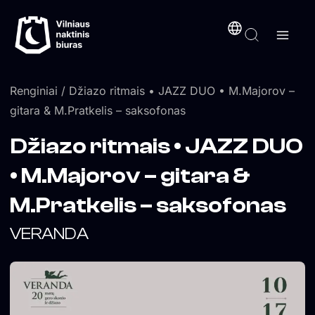
Pereiti
turinį
prie
turinio
Renginiai
/ Džiazo ritmais • JAZZ DUO • M.Majorov –
gitara & M.Pratkelis – saksofonas
Džiazo ritmais • JAZZ DUO
• M.Majorov – gitara &
M.Pratkelis – saksofonas
VERANDA