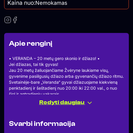
Kaina nuo:
Nemokamas
Apie renginį
• VERANDA – 20 metų gero skonio ir džiazo! •
Jei džiazas, tai tik gyvas!
Jau 20 metų žaliuojančiame Žvėryne laukiame visų,
gyvenime pasiilgusių džiazo arba gyvenančių džiazo ritmu.
Svetainėje-bare „Veranda“ gyvai džiazuojame kiekvieną
penktadienį ir šeštadienį nuo 20:00 iki 22:00 val., o nuo
šiol ir antradienių vakarais.
JAZZ DUO
Rodyti daugiau
Martin Majorov – gitara
Manvydas Pratkelis – saksofonas
Manvydas Pratkelis baigė Nyderlandų karališkąją
Svarbi informacija
konservatorija.
2010 m., su duetu “Dauleau” (Manvydas Pratkelis –