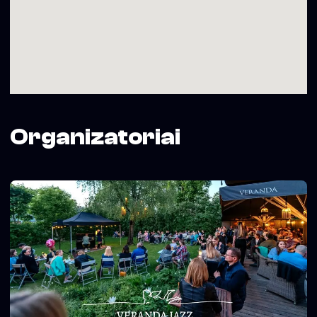
– stalelio rezervacija 1-4 svečiams – veranda.tablein.com
– rezervacijos iki 6 svečių +370 5 2730107
– rezervacijų nuo 7 svečių derinimas –
rezervacija@veranda.lt
VERANDA – 20 metų gero skonio ir džiazo!
———–
Svetainės-baro “Veranda” dainyklos “Džiazuojantis
Žvėrynas” projektą iš dalies finansuoja Vilniaus miesto
savivaldybė
Organizatoriai