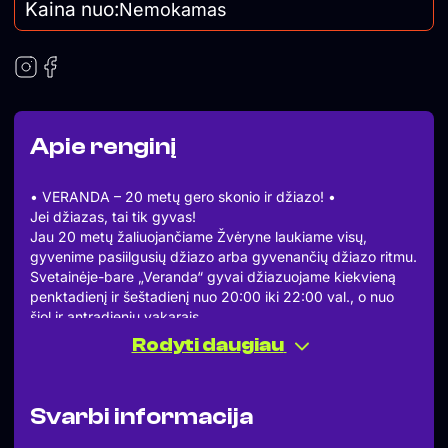
Kaina nuo:
Nemokamas
Apie renginį
• VERANDA – 20 metų gero skonio ir džiazo! •
Jei džiazas, tai tik gyvas!
Jau 20 metų žaliuojančiame Žvėryne laukiame visų,
gyvenime pasiilgusių džiazo arba gyvenančių džiazo ritmu.
Svetainėje-bare „Veranda“ gyvai džiazuojame kiekvieną
penktadienį ir šeštadienį nuo 20:00 iki 22:00 val., o nuo
šiol ir antradienių vakarais.
JAZZ DUO
Rodyti daugiau
Milda Arčikauskaite – vokalas
Leonidas Mieldažis – pianinas
Milda Arčikauskaitė – dainininkė, balso aktorė, šokėja ir
Svarbi informacija
balso mokytoja. Studijavo VIKO Menų fakultete džiazo
vokalą, LMTA džiazo katedroje džiazo vokalą.