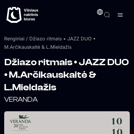
Pereiti
turinį
prie
turinio
Renginiai
/ Džiazo ritmais • JAZZ DUO •
M.Arčikauskaitė & L.Mieldažis
Džiazo ritmais • JAZZ DUO
• M.Arčikauskaitė &
L.Mieldažis
VERANDA