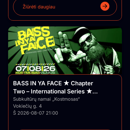
Žiūrėti daugiau
BASS IN YA FACE ★ Chapter
Two – International Series ★
Vilnius/Lithuania
Subkultūrų namai „Kostmosas“
Vokiečių g. 4
Š 2026-08-07 21:00