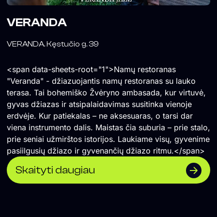
VERANDA
VERANDA. Kęstučio g. 39
<span data-sheets-root="1">Namų restoranas
"Veranda" - džiazuojantis namų restoranas su lauko
terasa. Tai bohemiško Žvėryno ambasada, kur virtuvė,
gyvas džiazas ir atsipalaidavimas susitinka vienoje
erdvėje. Kur patiekalas – ne aksesuaras, o tarsi dar
viena instrumento dalis. Maistas čia suburia – prie stalo,
prie seniai užmirštos istorijos. Laukiame visų, gyvenime
pasiilgusių džiazo ir gyvenančių džiazo ritmu.</span>
Skaityti daugiau