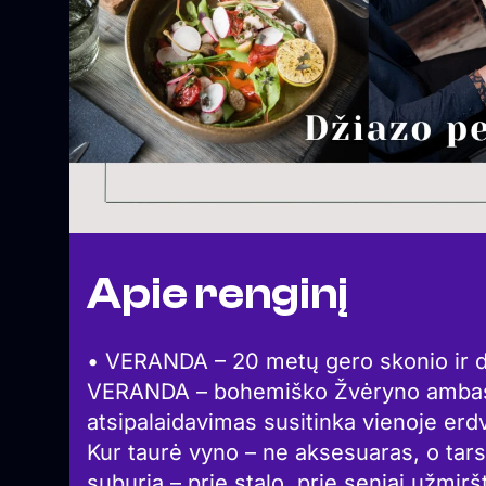
Apie renginį
• VERANDA – 20 metų gero skonio ir d
VERANDA – bohemiško Žvėryno ambasad
atsipalaidavimas susitinka vienoje erd
Kur taurė vyno – ne aksesuaras, o tars
suburia – prie stalo, prie seniai užmir