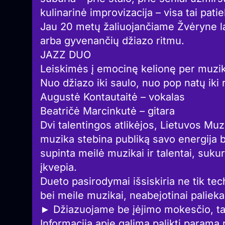
kulinarinė improvizacija – visa tai pat
Jau 20 metų žaliuojančiame Žvėryne l
arba gyvenančių džiazo ritmu.
JAZZ DUO
Leiskimės į emocinę kelionę per muzik
Nuo džiazo iki saulo, nuo pop natų iki 
Augustė Kontautaitė – vokalas
Beatričė Marcinkutė – gitara
Dvi talentingos atlikėjos, Lietuvos Mu
muzika stebina publiką savo energija b
supinta meilė muzikai ir talentai, sukur
įkvepia.
Dueto pasirodymai išsiskiria ne tik te
bei meile muzikai, neabejotinai palieka
► Džiazuojame be įėjimo mokesčio, t
Informaciją apie galimą palikti paramą 