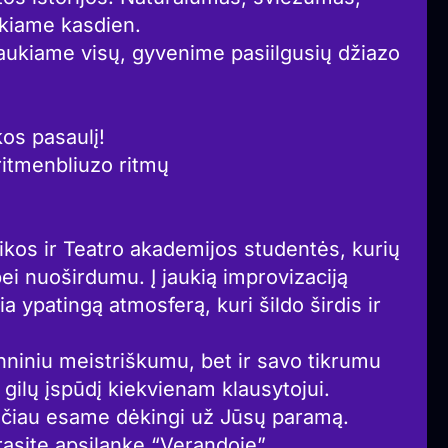
iekiame kasdien.
aukiame visų, gyvenime pasiilgusių džiazo
os pasaulį!
ritmenbliuzo ritmų
zikos ir Teatro akademijos studentės, kurių
ei nuoširdumu. Į jaukią improvizaciją
ia ypatingą atmosferą, kuri šildo širdis ir
chniniu meistriškumu, bet ir savo tikrumu
 gilų įspūdį kiekvienam klausytojui.
ačiau esame dėkingi už Jūsų paramą.
rasite apsilankę “Verandoje”.