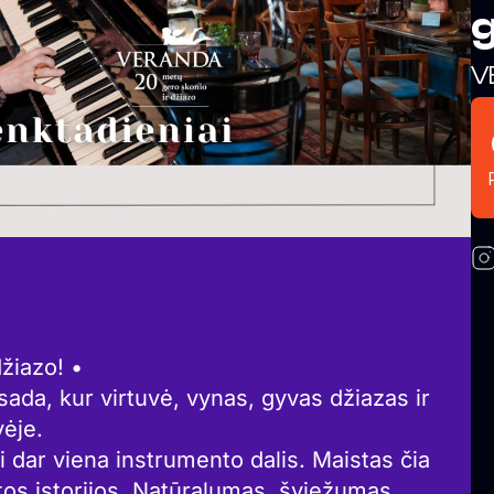
g
V
žiazo! •
a, kur virtuvė, vynas, gyvas džiazas ir
vėje.
i dar viena instrumento dalis. Maistas čia
štos istorijos. Natūralumas, šviežumas,