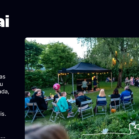
ai
as
su
ada,
is.
.