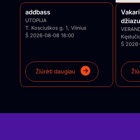
addbass
Vakar
UTOPIJA
džiazu
T. Kosciuškos g. 1, Vilnius
• Pian
VERAN
Š 2026-08-08 18:00
Kęstuči
Š 2026-
Žiūrėti daugiau
Žiū