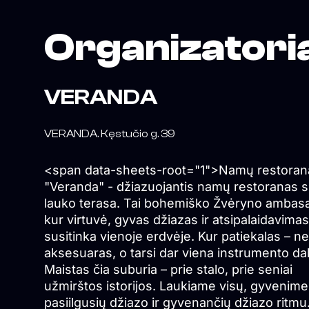
Organizatori
VERANDA
VERANDA. Kęstučio g. 39
<span data-sheets-root="1">Namų restoran
"Veranda" - džiazuojantis namų restoranas 
lauko terasa. Tai bohemiško Žvėryno ambas
kur virtuvė, gyvas džiazas ir atsipalaidavimas
susitinka vienoje erdvėje. Kur patiekalas – ne
aksesuaras, o tarsi dar viena instrumento dal
Maistas čia suburia – prie stalo, prie seniai
užmirštos istorijos. Laukiame visų, gyvenime
pasiilgusių džiazo ir gyvenančių džiazo ritmu