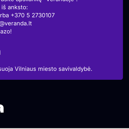
iš anksto:
a arba +370 5 2730107
a@veranda.lt
iazo!
a
suoja Vilniaus miesto savivaldybė.
a