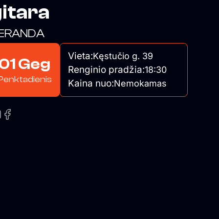
itara
ERANDA
Vieta:
Kęstučio g. 39
01 Geg
Renginio pradžia:
18:30
Penktadienis
Kaina nuo:
Nemokamas