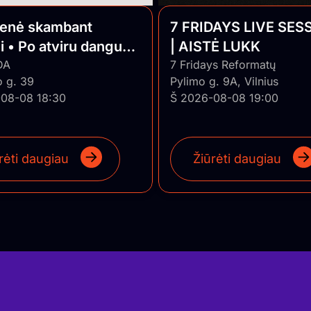
ienė skambant
7 FRIDAYS LIVE SES
i • Po atviru dangumi
| AISTĖ LUKK
o Jazz
DA
7 Fridays Reformatų
o g. 39
Pylimo g. 9A, Vilnius
08-08 18:30
Š 2026-08-08 19:00
rėti daugiau
Žiūrėti daugiau