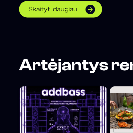
</span>
Skaityti daugiau
Artėjantys re