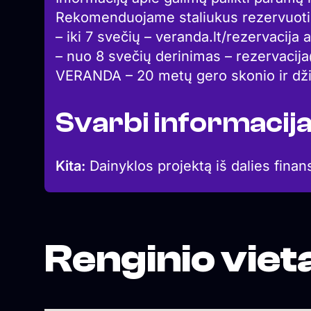
Rekomenduojame staliukus rezervuoti 
– iki 7 svečių – veranda.lt/rezervacij
– nuo 8 svečių derinimas – rezervacij
VERANDA – 20 metų gero skonio ir dž
Svarbi informacij
Kita:
Dainyklos projektą iš dalies finan
Renginio viet