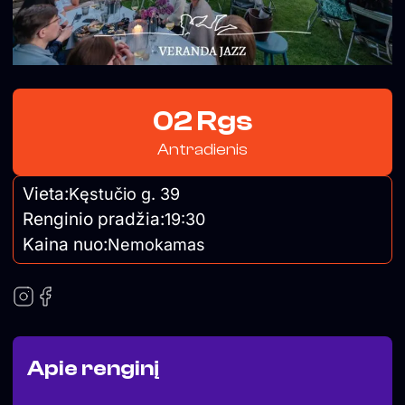
02 Rgs
Antradienis
Vieta:
Kęstučio g. 39
Renginio pradžia:
19:30
Kaina nuo:
Nemokamas
Apie renginį