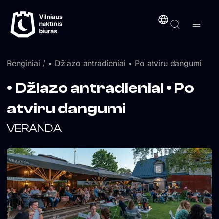
Pereiti
turinį
prie
turinio
Renginiai
/ • Džiazo antradieniai • Po atviru dangumi
• Džiazo antradieniai • Po
atviru dangumi
VERANDA