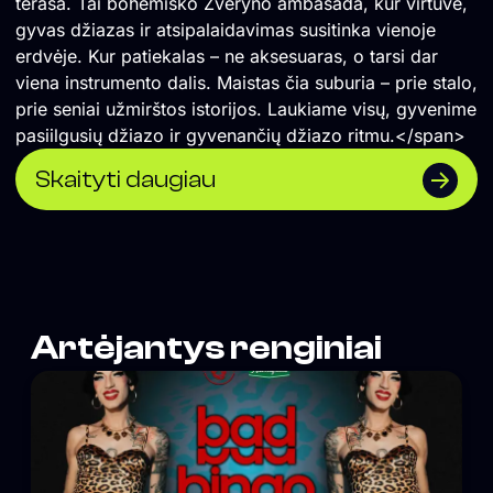
terasa. Tai bohemiško Žvėryno ambasada, kur virtuvė,
gyvas džiazas ir atsipalaidavimas susitinka vienoje
erdvėje. Kur patiekalas – ne aksesuaras, o tarsi dar
viena instrumento dalis. Maistas čia suburia – prie stalo,
prie seniai užmirštos istorijos. Laukiame visų, gyvenime
pasiilgusių džiazo ir gyvenančių džiazo ritmu.</span>
Skaityti daugiau
Artėjantys renginiai