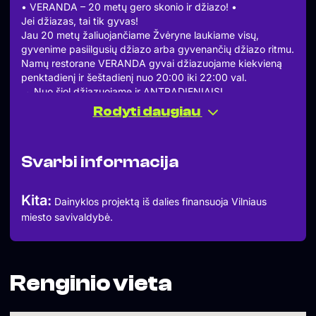
• VERANDA – 20 metų gero skonio ir džiazo! •
Jei džiazas, tai tik gyvas!
Jau 20 metų žaliuojančiame Žvėryne laukiame visų,
gyvenime pasiilgusių džiazo arba gyvenančių džiazo ritmu.
Namų restorane VERANDA gyvai džiazuojame kiekvieną
penktadienį ir šeštadienį nuo 20:00 iki 22:00 val.
→ Nuo šiol džiazuojame ir ANTRADIENIAIS!
• Džiazo antradieniai •
Rodyti daugiau
Diena, skirta mėgautis džiazu savaitės viduryje.
Diena, kai skamba pianino improvizacijos.
Diena, kai kviečiame džiazuoti jaunus atlikėjus.
Svarbi informacija
Diena, skirta atradimams.
Rekomenduojame staliukus rezervuoti iš anksto:
– stalelio rezervacija 1-4 svečiams – veranda.tablein.com
Kita:
Dainyklos projektą iš dalies finansuoja Vilniaus
– rezervacijos iki 6 svečių +370 5 2730107
miesto savivaldybė.
– rezervacijų nuo 7 svečių derinimas –
rezervacija@veranda.lt
VERANDA – 20 metų gero skonio ir džiazo!
———–
Dainyklos “Džiazuojantis Žvėrynas” projektą iš dalies
Renginio vieta
finansuoja Vilniaus miesto savivaldybė“