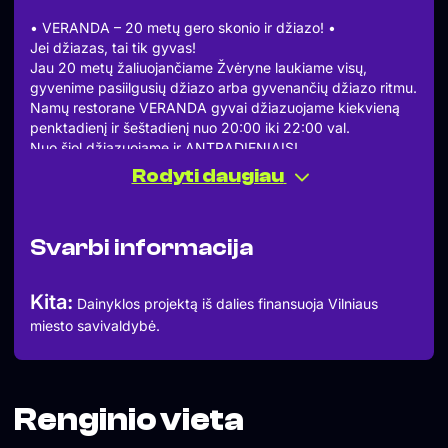
• VERANDA – 20 metų gero skonio ir džiazo! •
Jei džiazas, tai tik gyvas!
Jau 20 metų žaliuojančiame Žvėryne laukiame visų,
gyvenime pasiilgusių džiazo arba gyvenančių džiazo ritmu.
Namų restorane VERANDA gyvai džiazuojame kiekvieną
penktadienį ir šeštadienį nuo 20:00 iki 22:00 val.
Nuo šiol džiazuojame ir ANTRADIENIAIS!
• Džiazo antradieniai •
Rodyti daugiau
Diena, skirta mėgautis džiazu savaitės viduryje.
Diena, kai skamba pianino improvizacijos.
Diena, kai kviečiame džiazuoti jaunus atlikėjus.
Svarbi informacija
Diena, skirta atradimams.
Rekomenduojame staliukus rezervuoti iš anksto:
– iki 7 svečių – veranda.tablein.com arba +370 5 2730107
Kita:
Dainyklos projektą iš dalies finansuoja Vilniaus
– nuo 8 svečių derinimas – rezervacija@veranda.lt
miesto savivaldybė.
VERANDA – 20 metų gero skonio ir džiazo!
———–
Dainyklos “Džiazuojantis Žvėrynas” projektą iš dalies
finansuoja Vilniaus miesto savivaldybė“
Renginio vieta