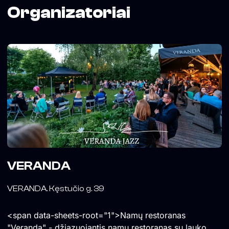
Organizatoriai
VERANDA
VERANDA. Kęstučio g. 39
<span data-sheets-root="1">Namų restoranas
"Veranda" - džiazuojantis namų restoranas su lauko