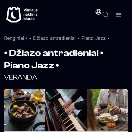
Pereiti
turinį
prie
turinio
Renginiai
/ • Džiazo antradieniai • Piano Jazz •
• Džiazo antradieniai •
Piano Jazz •
VERANDA