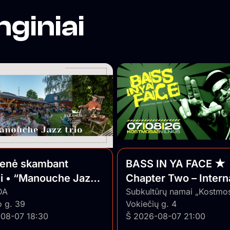
nginiai
ienė skambant
BASS IN YA FACE ★
ui • “Manouche Jazz
Chapter Two – Intern
DA
Series ★ Vilnius/Lith
Subkultūrų namai „Kostmo
o g. 39
Vokiečių g. 4
08-07 18:30
Š 2026-08-07 21:00