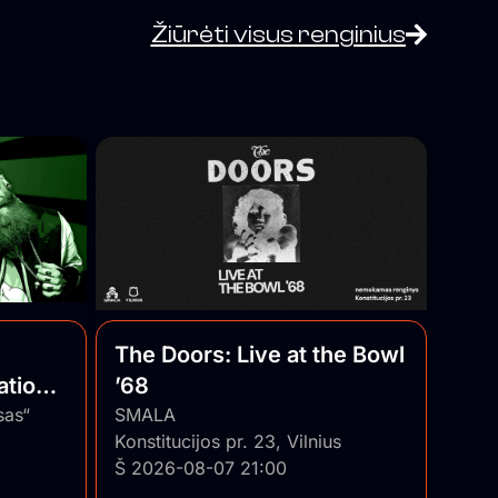
Žiūrėti visus renginius
The Doors: Live at the Bowl
ational
’68
uania
sas“
SMALA
Konstitucijos pr. 23, Vilnius
Š 2026-08-07 21:00