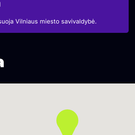
a
suoja Vilniaus miesto savivaldybė.
a