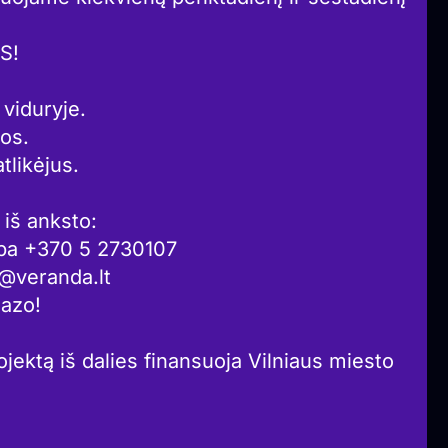
S!
 viduryje.
os.
tlikėjus.
iš anksto:
arba +370 5 2730107
a@veranda.lt
iazo!
jektą iš dalies finansuoja Vilniaus miesto