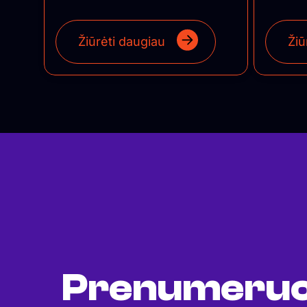
Žiūrėti daugiau
Žiū
Prenumeruo