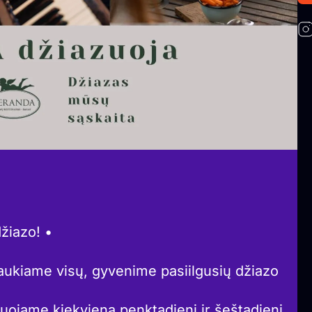
žiazo! •
aukiame visų, gyvenime pasiilgusių džiazo
jame kiekvieną penktadienį ir šeštadienį