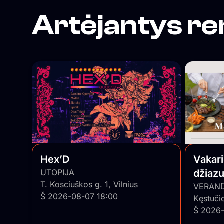
Artėjantys re
Hex’D
Vakar
UTOPIJA
džiaz
T. Kosciuškos g. 1, Vilnius
trio”
VERAN
Š 2026-08-07 18:00
Kęstuči
Š 2026-