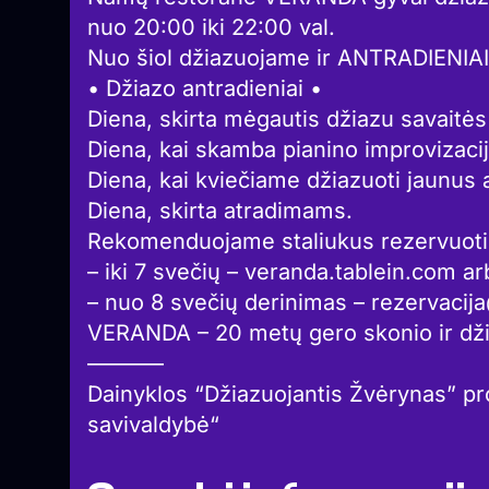
nuo 20:00 iki 22:00 val.
Nuo šiol džiazuojame ir ANTRADIENIAI
• Džiazo antradieniai •
Diena, skirta mėgautis džiazu savaitės
Diena, kai skamba pianino improvizacij
Diena, kai kviečiame džiazuoti jaunus a
Diena, skirta atradimams.
Rekomenduojame staliukus rezervuoti 
– iki 7 svečių – veranda.tablein.com 
– nuo 8 svečių derinimas – rezervacij
VERANDA – 20 metų gero skonio ir dž
———–
Dainyklos “Džiazuojantis Žvėrynas” pro
savivaldybė“