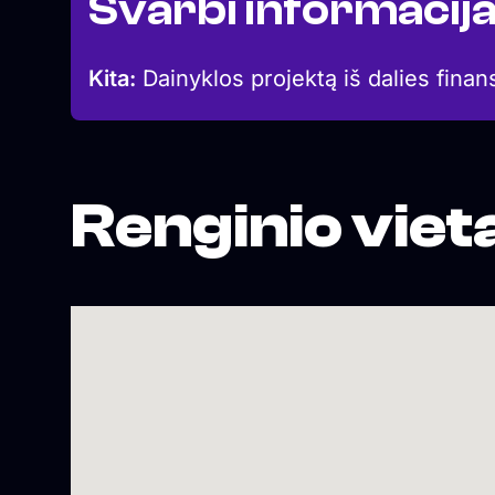
Svarbi informacij
Kita:
Dainyklos projektą iš dalies finan
Renginio viet