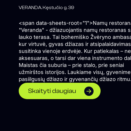
VERANDA. Kęstučio g. 39
<span data-sheets-root="1">Namų restoran
"Veranda" - džiazuojantis namų restoranas 
lauko terasa. Tai bohemiško Žvėryno ambas
kur virtuvė, gyvas džiazas ir atsipalaidavimas
susitinka vienoje erdvėje. Kur patiekalas – ne
aksesuaras, o tarsi dar viena instrumento dal
Maistas čia suburia – prie stalo, prie seniai
užmirštos istorijos. Laukiame visų, gyvenime
pasiilgusių džiazo ir gyvenančių džiazo ritmu
</span>
Skaityti daugiau