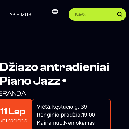
APIE MUS
 Džiazo antradieniai
 Piano Jazz •
ERANDA
Vieta:
Kęstučio g. 39
11 Lap
Renginio pradžia:
19:00
Antradienis
Kaina nuo:
Nemokamas