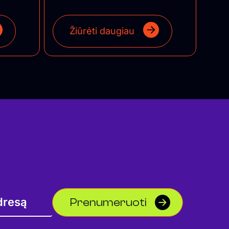
Žiūrėti daugiau
Prenumeruoti