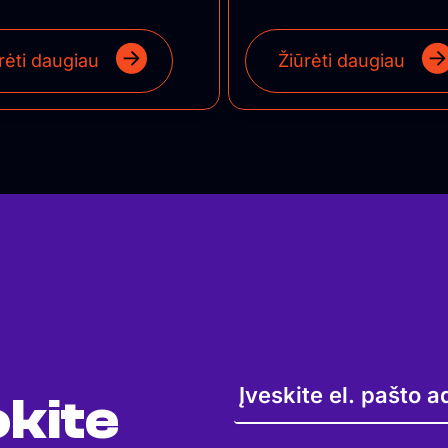
rėti daugiau
Žiūrėti daugiau
kite