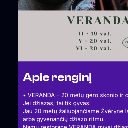
Apie renginį
• VERANDA – 20 metų gero skonio ir d
Jei džiazas, tai tik gyvas!
Jau 20 metų žaliuojančiame Žvėryne l
arba gyvenančių džiazo ritmu.
Namų restorane VERANDA gyvai džiazuo