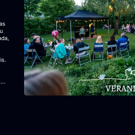
as
su
ada,
is.
.