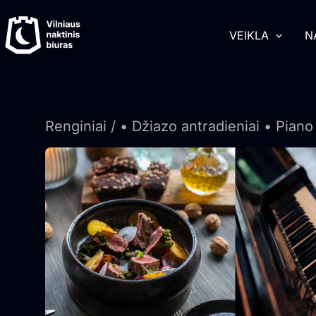
Pereiti
turinį
prie
VEIKLA
N
turinio
Renginiai
/ • Džiazo antradieniai • Piano