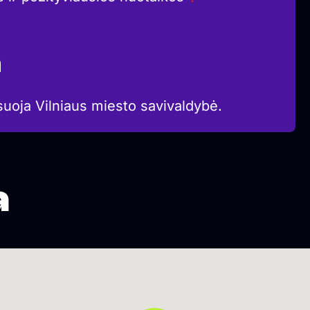
a
suoja Vilniaus miesto savivaldybė.
a