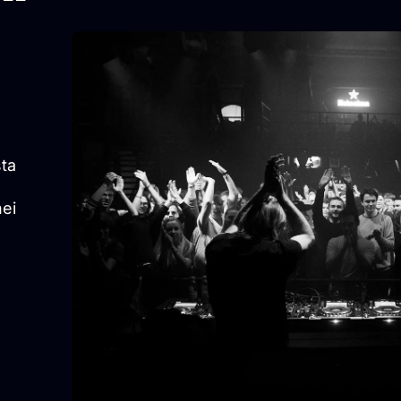
sta
nei