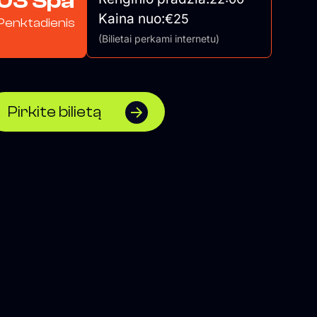
03 Spa
Kaina nuo:
€25
Penktadienis
(Bilietai perkami internetu)
Pirkite bilietą