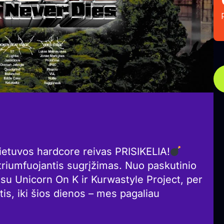
ietuvos hardcore reivas PRISIKELIA!
triumfuojantis sugrįžimas. Nuo paskutinio
u Unicorn On K ir Kurwastyle Project, per
is, iki šios dienos – mes pagaliau