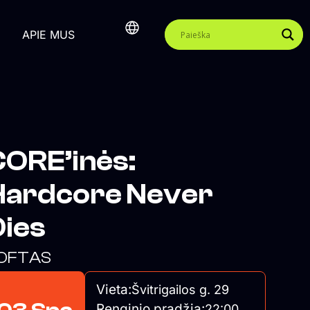
APIE MUS
CORE’inės:
Hardcore Never
Dies
OFTAS
Vieta:
Švitrigailos g. 29
Renginio pradžia:
22:00