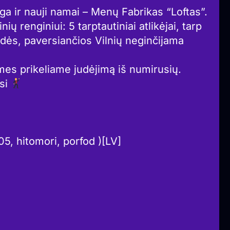
ėga ir nauji namai – Menų Fabrikas “Loftas”.
ų renginiui: 5 tarptautiniai atlikėjai, tarp
ždės, paversiančios Vilnių neginčijama
mes prikeliame judėjimą iš numirusių.
isi
, hitomori, porfod )[LV]