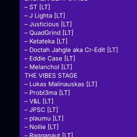
– ST [LT]
– J Lighta [LT]
– Justicious [LT]
– QuadGrind [LT]
– Ketateka [LT]
– Doctah Jahgle aka Cr-Edit [LT]
– Eddie Case [LT]
– Melanchol [LT]
THE VIBES STAGE
– Lukas Malinauskas [LT]
– Probl3ma [LT]
– V&L [LT]
– JPSC [LT]
– plaumu [LT]
– Nollie [LT]
– Ragganaut [LT]