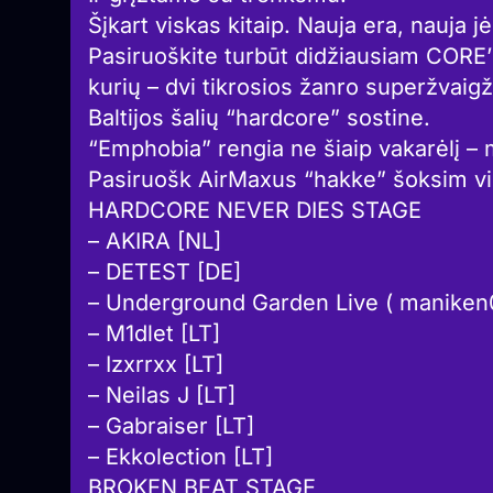
Šįkart viskas kitaip. Nauja era, nauja j
Pasiruoškite turbūt didžiausiam CORE’ini
kurių – dvi tikrosios žanro superžvaig
Baltijos šalių “hardcore” sostine.
“Emphobia” rengia ne šiaip vakarėlį – 
Pasiruošk AirMaxus “hakke” šoksim v
HARDCORE NEVER DIES STAGE
– AKIRA [NL]
– DETEST [DE]
– Underground Garden Live ( maniken05
– M1dlet [LT]
– Izxrrxx [LT]
– Neilas J [LT]
– Gabraiser [LT]
– Ekkolection [LT]
BROKEN BEAT STAGE