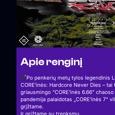
Apie renginį
Po penkerių metų tylos legendinis L
CORE’inės: Hardcore Never Dies – tai 
griausmingo “CORE’inės 6.66” chaoso s
pandemija palaidotas „CORE’inės 7“ vilt
grįžtame.
Ir grįžtame su trenksmu.