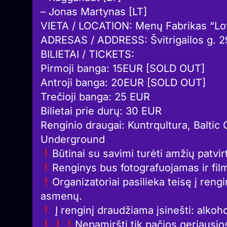
– Jonas Martynas [LT]
VIETA / LOCATION: Menų Fabrikas “Lo
ADRESAS / ADDRESS: Švitrigailos g. 29
BILIETAI / TICKETS:
Pirmoji banga: 15EUR [SOLD OUT]
Antroji banga: 20EUR [SOLD OUT]
Trečioji banga: 25 EUR
Bilietai prie durų: 30 EUR
Renginio draugai: Kuntrqultura, Balti
Underground
Būtinai su savimi turėti amžių patvi
Renginys bus fotografuojamas ir fi
Organizatoriai pasilieka teisę į reng
asmenų.
Į renginį draudžiama įsinešti: alkoho
Nepamiršti tik pačios geriausio