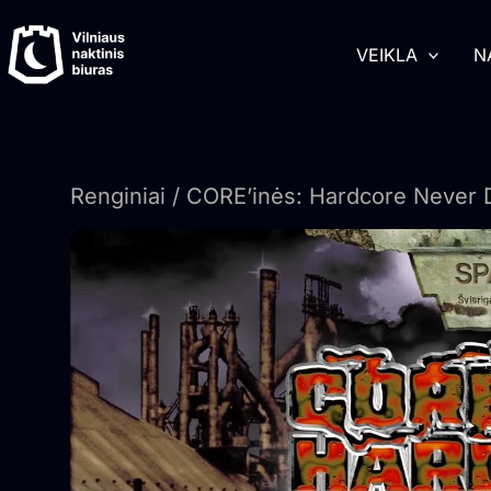
Pereiti
turinį
prie
VEIKLA
N
turinio
Renginiai
/ CORE’inės: Hardcore Never 