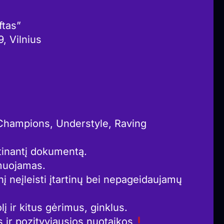
ftas”
, Vilnius
c Champions, Understyle, Raving
rtinantį dokumentą.
lmuojamas.
inį neįleisti įtartinų bei nepageidaujamų
lį ir kitus gėrimus, ginklus.
s ir pozityviausios nuotaikos