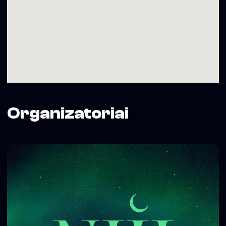
būti.
p.s. please dance on tables.
Dėl didelių ar specialių rezervacijų prašome kreiptis
el.paštu info@babble.lt.
*Bilietai nėra keičiami ir pinigai už bilietus nėra grąžinami.
*Projektą finansuoja Vilniaus miesto savivaldybė.
Organizatoriai