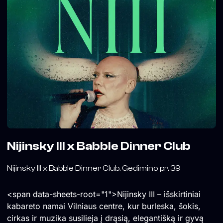
Nijinsky III x Babble Dinner Club
Nijinsky III x Babble Dinner Club. Gedimino pr. 39
<span data-sheets-root="1">Nijinsky III – išskirtiniai
kabareto namai Vilniaus centre, kur burleska, šokis,
cirkas ir muzika susilieja į drąsią, elegantišką ir gyvą