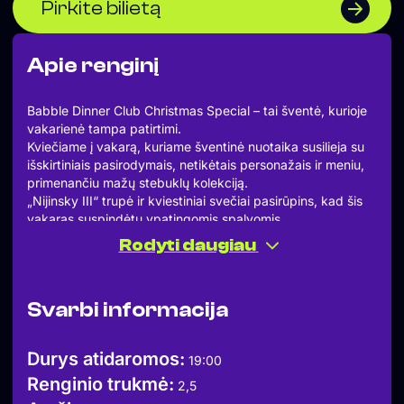
Pirkite bilietą
Apie renginį
Babble Dinner Club Christmas Special – tai šventė, kurioje
vakarienė tampa patirtimi.
Kviečiame į vakarą, kuriame šventinė nuotaika susilieja su
išskirtiniais pasirodymais, netikėtais personažais ir meniu,
primenančiu mažų stebuklų kolekciją.
„Nijinsky III“ trupė ir kviestiniai svečiai pasirūpins, kad šis
vakaras suspindėtų ypatingomis spalvomis.
Čia pasotintas bus ne tik skonis, bet ir smalsumas.Babble
Rodyti daugiau
Dinner Club – jau antrąjį sezoną gyvuojantis vakarienės
klubas, kuriame pasirodymus rengia aukščiausio lygio
„Nijinsky III“ kabareto trupė ir svečiai iš užsienio.
Svarbi informacija
Babble durys atsidaro: 19:00 val.
Vakarienės šou pradžia: 19:40 val.
Bilietas užtikrina jūsų sėdimą vietą restorane ir „Babble
Durys atidaromos:
19:00
Dinner Club | CHRISTMAS SPECIAL“ patirtį programoje.
Renginio trukmė:
Patiekalai ir gėrimai į bilieto kainą nėra įskaičiuoti.
2,5
Apranga: Mūsų aprangos kodas yra klasikinis –