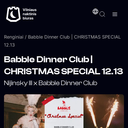
Pereiti
turinį
prie
turinio
Renginiai
/ Babble Dinner Club | CHRISTMAS SPECIAL
12.13
Babble Dinner Club |
CHRISTMAS SPECIAL 12.13
Nijinsky III x Babble Dinner Club