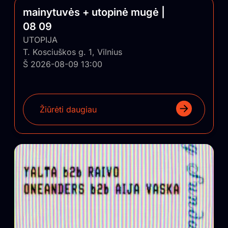
mainytuvės + utopinė mugė |
08 09
UTOPIJA
T. Kosciuškos g. 1, Vilnius
Š 2026-08-09 13:00
Žiūrėti daugiau