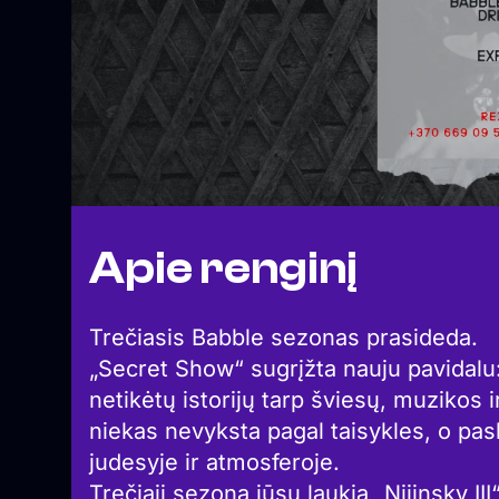
Apie renginį
Trečiasis Babble sezonas prasideda.
„Secret Show“ sugrįžta nauju pavidalu
netikėtų istorijų tarp šviesų, muzikos i
niekas nevyksta pagal taisykles, o pasl
judesyje ir atmosferoje.
Trečiąjį sezoną jūsų laukia „Nijinsky II