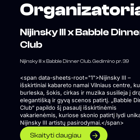
Organizatori
Nijinsky III x Babble Dinn
Club
Nijinsky III x Babble Dinner Club. Gedimino pr. 39
<span data-sheets-root="1">Nijinsky III –
išskirtiniai kabareto namai Vilniaus centre, ku
burleska, šokis, cirkas ir muzika susilieja į dr
elegantišką ir gyvą scenos patirtį. „Babble D
Club“ papildo šį pasaulį išskirtinėmis
vakarienėmis, kuriose skonio patirtį lydi unik
Nijinsky III artistų pasirodymai.</span>
Skaityti daugiau