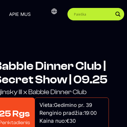
APIE MUS
abble Dinner Club |
ecret Show | 09.25
jinsky III x Babble Dinner Club
Vieta:
Gedimino pr. 39
25 Rgs
Renginio pradžia:
19:00
Kaina nuo:
€30
Penktadienis