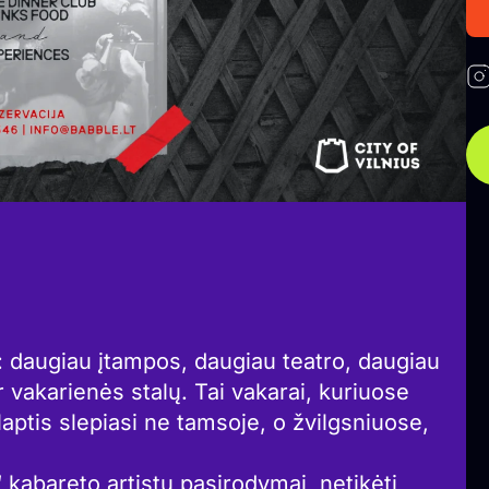
: daugiau įtampos, daugiau teatro, daugiau
r vakarienės stalų. Tai vakarai, kuriuose
aptis slepiasi ne tamsoje, o žvilgsniuose,
I“ kabareto artistų pasirodymai, netikėti