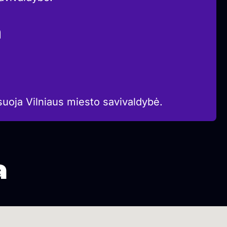
a
suoja Vilniaus miesto savivaldybė.
a