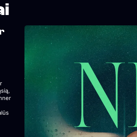
ai
er
r
ąsią,
inner
alūs