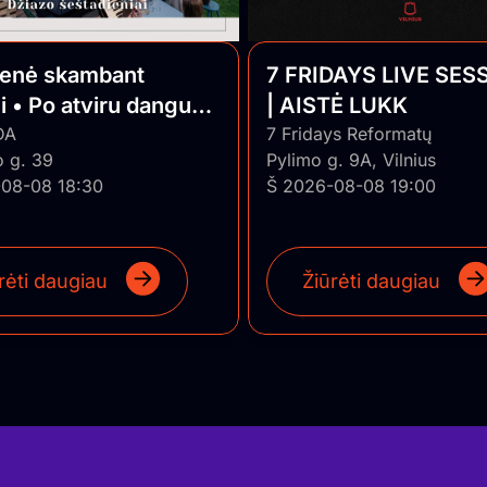
ienė skambant
7 FRIDAYS LIVE SES
i • Po atviru dangumi
| AISTĖ LUKK
o Jazz
DA
7 Fridays Reformatų
o g. 39
Pylimo g. 9A, Vilnius
08-08 18:30
Š 2026-08-08 19:00
rėti daugiau
Žiūrėti daugiau