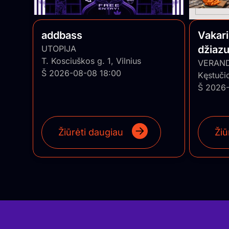
addbass
Vakar
UTOPIJA
džiazu
T. Kosciuškos g. 1, Vilnius
• Pian
VERAN
Š 2026-08-08 18:00
Kęstuči
Š 2026-
Žiūrėti daugiau
Žiū