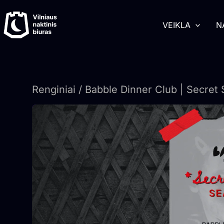
Pereiti
turinį
prie
VEIKLA
N
turinio
Renginiai
/ Babble Dinner Club | Secret