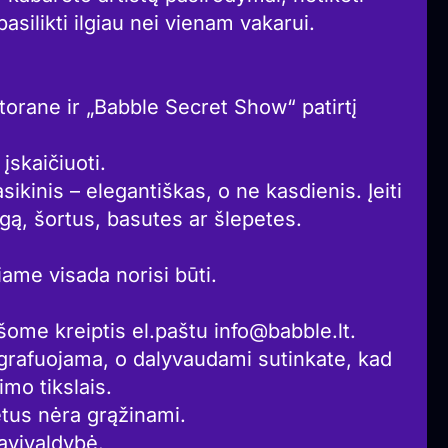
pasilikti ilgiau nei vienam vakarui.
storane ir „Babble Secret Show“ patirtį
 įskaičiuoti.
kinis – elegantiškas, o ne kasdienis. Įeiti
ą, šortus, basutes ar šlepetes.
ame visada norisi būti.
ašome kreiptis el.paštu info@babble.lt.
grafuojama, o dalyvaudami sutinkate, kad
mo tikslais.
ietus nėra grąžinami.
avivaldybė.