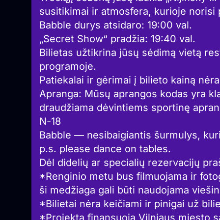
susitikimai ir atmosfera, kurioje norisi 
Babble durys atsidaro: 19:00 val.
„Secret Show“ pradžia: 19:40 val.
Bilietas užtikrina jūsų sėdimą vietą re
programoje.
Patiekalai ir gėrimai į bilieto kainą nėra
Apranga: Mūsų aprangos kodas yra klasi
draudžiama dėvintiems sportinę aprang
N-18
Babble — nesibaigiantis šurmulys, kuri
p.s. please dance on tables.
Dėl didelių ar specialių rezervacijų pr
*Renginio metu bus filmuojama ir foto
ši medžiaga gali būti naudojama viešini
*Bilietai nėra keičiami ir pinigai už bil
*Projektą finansuoja Vilniaus miesto s