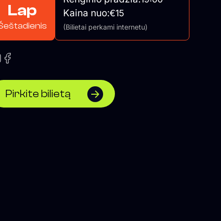
Lap
Kaina nuo:
€15
Šeštadienis
(Bilietai perkami internetu)
Pirkite bilietą