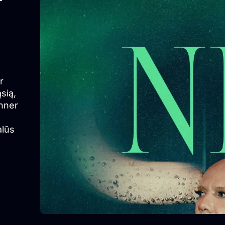
r
ąsią,
inner
alūs