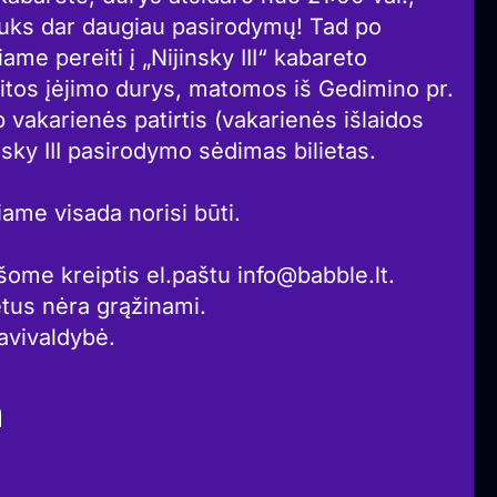
lauks dar daugiau pasirodymų! Tad po
me pereiti į „Nijinsky III“ kabareto
 kitos įėjimo durys, matomos iš Gedimino pr.
b vakarienės patirtis (vakarienės išlaidos
sky III pasirodymo sėdimas bilietas.
ame visada norisi būti.
ašome kreiptis el.paštu info@babble.lt.
ietus nėra grąžinami.
avivaldybė.
a