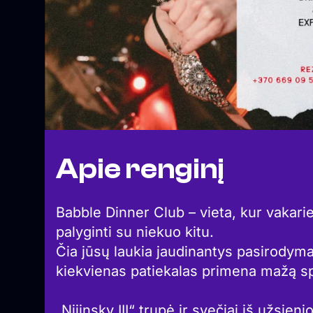
Apie renginį
Babble Dinner Club – vieta, kur vakari
palyginti su niekuo kitu.
Čia jūsų laukia jaudinantys pasirodyma
kiekvienas patiekalas primena mažą sp
⠀
„Nijinsky III“ trupė ir svečiai iš užsien