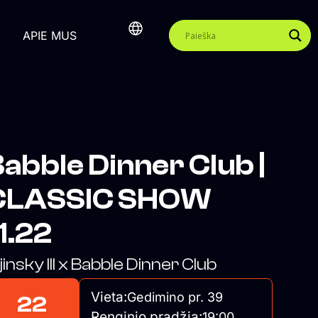
APIE MUS
abble Dinner Club |
CLASSIC SHOW
1.22
jinsky III x Babble Dinner Club
Vieta:
Gedimino pr. 39
22
Renginio pradžia:
19:00