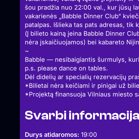
šou pradžia nuo 22:00 val., kur jūsų 
vakarienės „Babble Dinner Club“ kviečia
patalpas. Išlieka tas pats adresas, tik
(Į bilieto kainą įeina Babble Dinner Clu
nėra įskaičiuojamos) bei kabareto Nijin
~
Babble — nesibaigiantis šurmulys, kuri
p.s. please dance on tables.
Dėl didelių ar specialių rezervacijų pr
*Bilietai nėra keičiami ir pinigai už bil
*Projektą finansuoja Vilniaus miesto s
Svarbi informacij
Durys atidaromos:
19:00