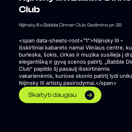
Club
Nijinsky III x Babble Dinner Club. Gedimino pr. 39
<span data-sheets-root="1">Nijinsky III –
išskirtiniai kabareto namai Vilniaus centre, ku
burleska, šokis, cirkas ir muzika susilieja į dr
elegantišką ir gyvą scenos patirtį. „Babble D
Club“ papildo šį pasaulį išskirtinėmis
vakarienėmis, kuriose skonio patirtį lydi unik
Nijinsky III artistų pasirodymai.</span>
Skaityti daugiau