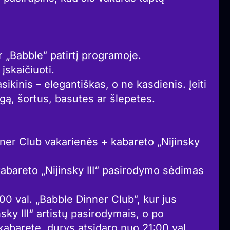
ir „Babble“ patirtį programoje.
 įskaičiuoti.
kinis – elegantiškas, o ne kasdienis. Įeiti
ą, šortus, basutes ar šlepetes.
ner Club vakarienės + kabareto „Nijinsky
 kabareto „Nijinsky III“ pasirodymo sėdimas
9:00 val. „Babble Dinner Club“, kur jus
nsky III“ artistų pasirodymais, o po
 kabarete, durys atsidaro nuo 21:00 val.,