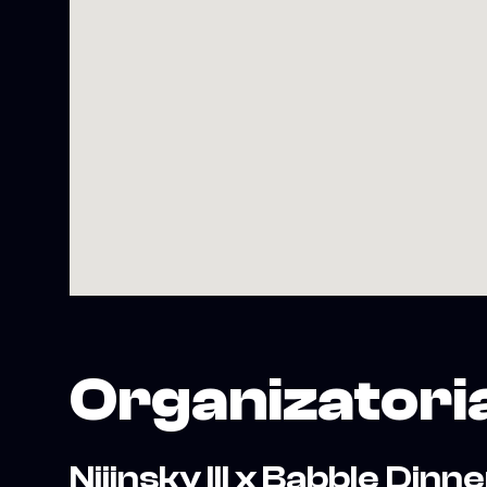
Organizatori
Nijinsky III x Babble Dinn