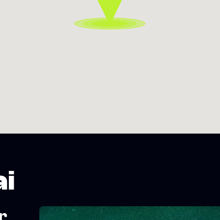
ai
er