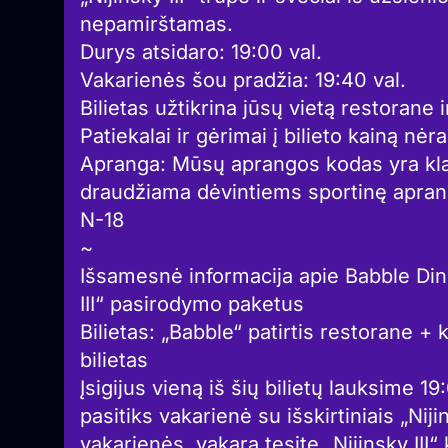
nepamirštamas.
Durys atsidaro: 19:00 val.
Vakarienės šou pradžia: 19:40 val.
Bilietas užtikrina jūsų vietą restorane 
Patiekalai ir gėrimai į bilieto kainą nėra
Apranga: Mūsų aprangos kodas yra klasi
draudžiama dėvintiems sportinę aprang
N-18
~
Išsamesnė informacija apie Babble Din
III“ pasirodymo paketus
Bilietas: „Babble“ patirtis restorane +
bilietas
Įsigijus vieną iš šių bilietų lauksime 1
pasitiks vakarienė su išskirtiniais „Niji
vakarienės, vakarą tęsite „Nijinsky III“