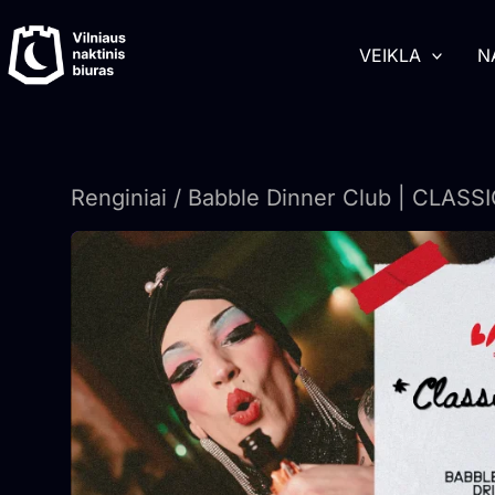
Pereiti
turinį
prie
VEIKLA
N
turinio
Renginiai
/ Babble Dinner Club | CLASS