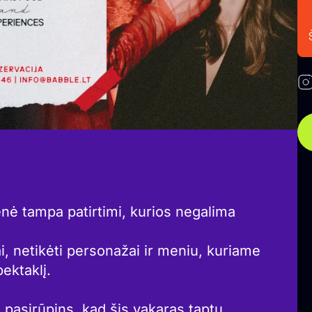
enė tampa patirtimi, kurios negalima
i, netikėti personažai ir meniu, kuriame
ektaklį.
io pasirūpins, kad šis vakaras taptų