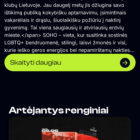
klubų Lietuvoje. Jau daugelį metų jis džiugina savo
ištikimą publiką kokybišku aptarnavimu, įsimintinais
vakarėliais ir drąsiu, šiuolaikišku požiūriu į naktinį
gyvenimą. Tai viena saugiausių ir atviriausių erdvių
mieste.</span> SOHO – vieta, kur susitinka sostinės
LGBTQ+ bendruomenė, stilingi, laisvi žmonės ir visi,
kurie ieško geros energijos bei nepamirštamų nakties
akimirkų.
Skaityti daugiau
Artėjantys renginiai