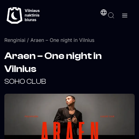
Pereiti
turinį
prie
turinio
Renginiai
/ Araen – One night in Vilnius
Araen – One night in
Vilnius
SOHO CLUB