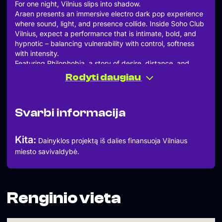
For one night, Vilnius slips into shadow.
Araen presents an immersive electro dark pop experience
where sound, light, and presence collide. Inside Soho Club
Vilnius, expect a performance that is intimate, bold, and
hypnotic – balancing vulnerability with control, softness
with intensity.
Featuring Philophobia, a story of desire, distance, and
emotional tension – dark, seductive, unapologetic.
Rodyti daugiau
Not a concert.
An experience.
Dress accordingly.
Svarbi informacija
Important Information
• Organizers reserve the right to deny entry to unwanted
persons or individuals under 18, without additional
Kita:
Dainyklos projektą iš dalies finansuoja Vilniaus
explanation.
miesto savivaldybė.
• Advance ticket refunds are only available if the event is
canceled or postponed
Renginio vieta