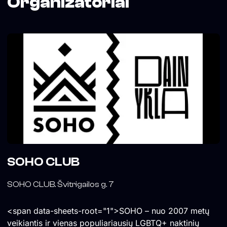
Organizatoriai
SOHO CLUB
SOHO CLUB. Švitrigailos g. 7
<span data-sheets-root="1">SOHO – nuo 2007 metų
veikiantis ir vienas populiariausių LGBTQ+ naktinių