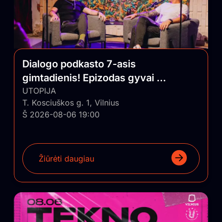
Dialogo podkasto 7-asis
gimtadienis! Epizodas gyvai su
auditorija
UTOPIJA
T. Kosciuškos g. 1, Vilnius
Š 2026-08-06 19:00
Žiūrėti daugiau