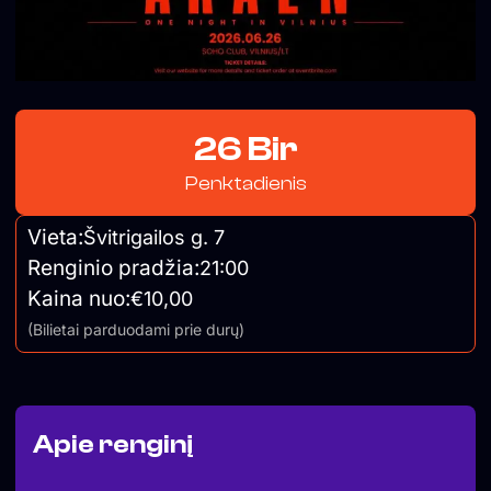
26 Bir
Penktadienis
Vieta:
Švitrigailos g. 7
Renginio pradžia:
21:00
Kaina nuo:
€10,00
(Bilietai parduodami prie durų)
Apie renginį