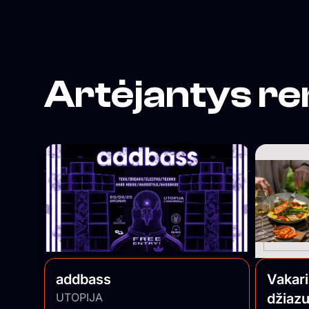
Artėjantys re
addbass
Vakar
UTOPIJA
džiazu