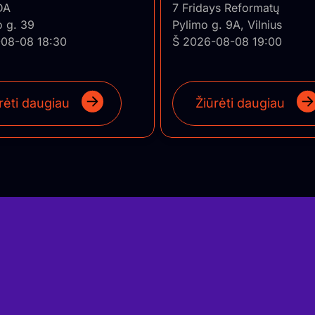
o Jazz
DA
7 Fridays Reformatų
o g. 39
Pylimo g. 9A, Vilnius
08-08 18:30
Š 2026-08-08 19:00
rėti daugiau
Žiūrėti daugiau