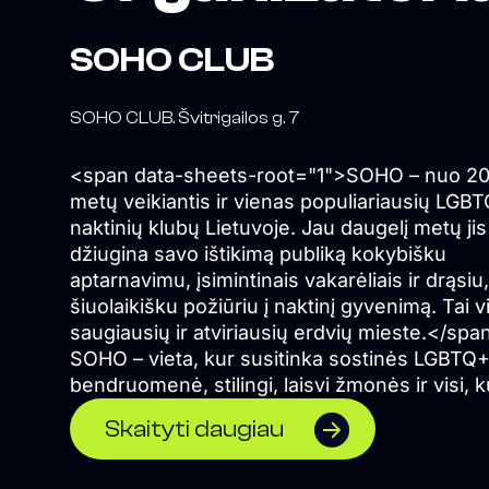
SOHO CLUB
SOHO CLUB. Švitrigailos g. 7
<span data-sheets-root="1">SOHO – nuo 2
metų veikiantis ir vienas populiariausių LGB
naktinių klubų Lietuvoje. Jau daugelį metų jis
džiugina savo ištikimą publiką kokybišku
aptarnavimu, įsimintinais vakarėliais ir drąsiu,
šiuolaikišku požiūriu į naktinį gyvenimą. Tai 
saugiausių ir atviriausių erdvių mieste.</spa
SOHO – vieta, kur susitinka sostinės LGBTQ
bendruomenė, stilingi, laisvi žmonės ir visi, k
ieško geros energijos bei nepamirštamų nak
Skaityti daugiau
akimirkų.