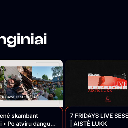
nginiai
ienė skambant
7 FRIDAYS LIVE SES
i • Po atviru dangumi
| AISTĖ LUKK