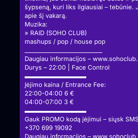
šypseną, kuri liks ilgiausiai – tebūnie. 
apie šį vakarą.
Muzika:
» RAID (SOHO CLUB)
mashups / pop / house pop
____________________________
Daugiau informacijos – www.sohoclub.
Durys – 22:00 | Face Control
▬▬▬▬▬▬▬▬▬▬
Įėjimo kaina / Entrance Fee:
22:00-04:00 6 €
04:00-07:00 3 €
▬▬▬▬▬▬▬▬▬▬
Gauk PROMO kodą įėjimui – siųsk SM
+370 699 19092
Daugiau informacijos – www.sohoclub.