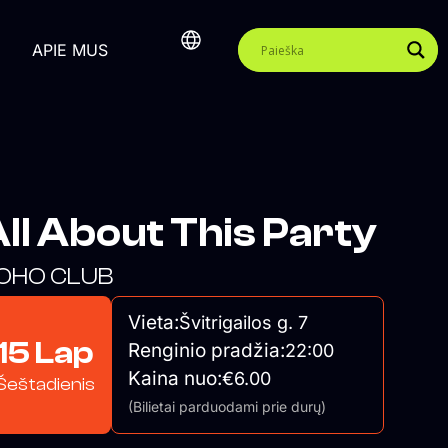
APIE MUS
ll About This Party
OHO CLUB
Vieta:
Švitrigailos g. 7
15 Lap
Renginio pradžia:
22:00
Kaina nuo:
€6.00
Šeštadienis
(Bilietai parduodami prie durų)