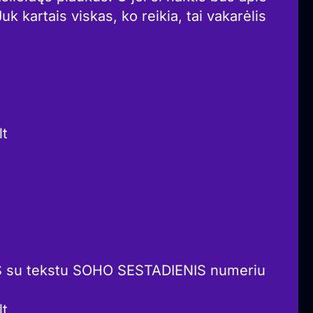
Juk kartais viskas, ko reikia, tai vakarėlis
lt
S su tekstu SOHO SESTADIENIS numeriu
lt