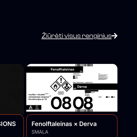
Žiūrėti visus renginius
SIONS
Fenolftaleinas × Derva
SMALA