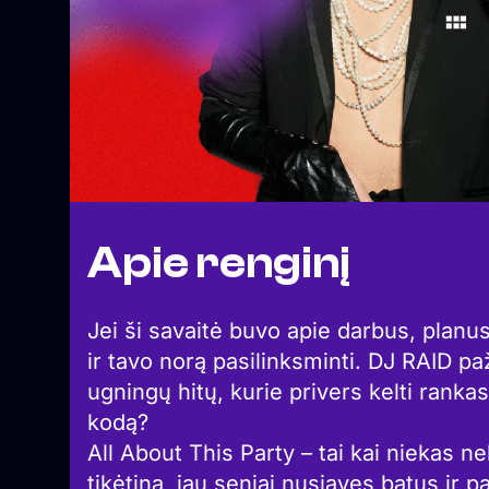
Apie renginį
Jei ši savaitė buvo apie darbus, planu
ir tavo norą pasilinksminti. DJ RAID p
ugningų hitų, kurie privers kelti rankas
kodą?
All About This Party – tai kai niekas nek
tikėtina, jau seniai nusiavęs batus ir p