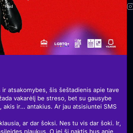
s ir atsakomybes, šis šeštadienis apie tave
ažada vakarėlį be streso, bet su gausybe
, akis ir… antakius. Ar jau atsisiuntei SMS
lausia, ar dar šoksi. Nes tu vis dar šoki. Ir,
asileidęs plaukus. O jei ši naktis bus apie