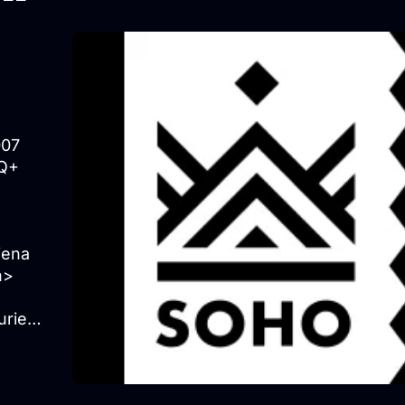
007
TQ+
viena
n>
+
urie
ties