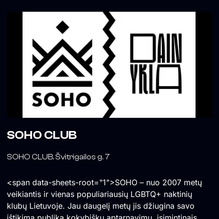
SOHO CLUB
SOHO CLUB. Švitrigailos g. 7
<span data-sheets-root="1">SOHO – nuo 2007 metų
veikiantis ir vienas populiariausių LGBTQ+ naktinių
klubų Lietuvoje. Jau daugelį metų jis džiugina savo
ištikimą publiką kokybišku aptarnavimu, įsimintinais