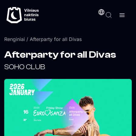
Pereiti
turinį
prie
turinio
Renginiai
/ Afterparty for all Divas
Afterparty for all Divas
SOHO CLUB