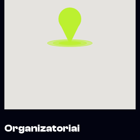
» RAID (SOHO CLUB)
mashups / pop / house pop
____________________________
Daugiau informacijos – www.sohoclub.lt
Durys – 20:00 | Face Control
▬▬▬▬▬▬▬▬▬▬
Įėjimo kaina / Entrance Fee:
EUROGANZA 2026 (Friday Show)
21:00-23:00
https://fb.me/e/5CKLi4ThL
23:00-04:00 6 €
04:00-07:00 3 €
▬▬▬▬▬▬▬▬▬▬
Liaudies išmintis byloja: „Nesidžiauk radęs, neverk
pametęs”, o mes galime pridurti, jog tam kaip tik turime šią
formą https://sohoclub.lt/lost-found/ ir galbūt jau radom!
Daugiau informacijos – www.sohoclub.lt
Soho Dainyklos projekto veiklas iš dalies finansuoja Vilniaus
miesto savivaldybė
Organizatoriai