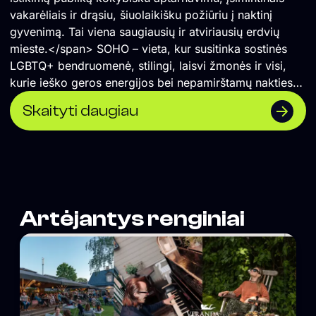
vakarėliais ir drąsiu, šiuolaikišku požiūriu į naktinį
gyvenimą. Tai viena saugiausių ir atviriausių erdvių
mieste.</span> SOHO – vieta, kur susitinka sostinės
LGBTQ+ bendruomenė, stilingi, laisvi žmonės ir visi,
kurie ieško geros energijos bei nepamirštamų nakties
akimirkų.
Skaityti daugiau
Artėjantys renginiai