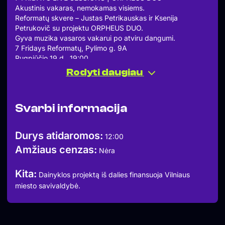
Akustinis vakaras, nemokamas visiems.
Reformatų skvere – Justas Petrikauskas ir Ksenija
Petrukovič su projektu ORPHEUS DUO.
Gyva muzika vasaros vakarui po atviru dangumi.
7 Fridays Reformatų, Pylimo g. 9A
Rugpjūčio 19 d., 19:00
Staliukų rezervacija – 7fridays.lt
Rodyti daugiau
Užsukite švęsti vasaros – cos life is for living.
Dainyklos projektą iš dalies finansuoja Vilniaus miesto
savivaldybė.
Svarbi informacija
#7fridays #dainykla #LiveSessions
Durys atidaromos:
12:00
Amžiaus cenzas:
Nėra
Kita:
Dainyklos projektą iš dalies finansuoja Vilniaus
miesto savivaldybė.