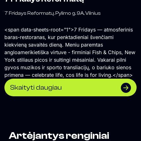
7 Fridays Reformatų. Pylimo g. 9A, Vilnius
<span data-sheets-root="1">7 Fridays — atmosferinis
baras-restoranas, kur penktadieniai švenčiami
kiekvieną savaitės dieną. Meniu paremtas
angloamerikietiška virtuve - firminiai Fish & Chips, New
York stiliaus picos ir sultingi mėsainiai. Vakarai pilni
gyvos muzikos ir sporto transliacijų, o bariuko sienos
primena — celebrate life, cos life is for living.</span>
Skaityti daugiau
Artėjantys renginiai