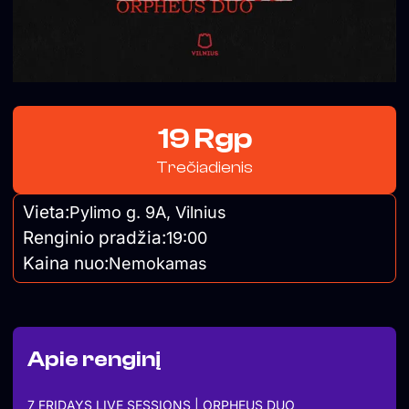
19 Rgp
Trečiadienis
Vieta:
Pylimo g. 9A, Vilnius
Renginio pradžia:
19:00
Kaina nuo:
Nemokamas
Apie renginį
7 FRIDAYS LIVE SESSIONS | ORPHEUS DUO