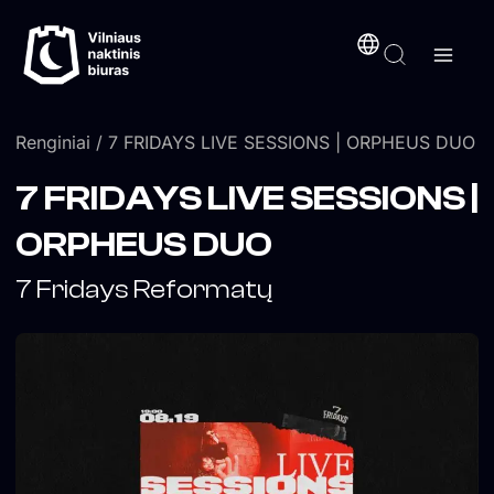
Pereiti
turinį
prie
turinio
Renginiai
/ 7 FRIDAYS LIVE SESSIONS | ORPHEUS DUO
7 FRIDAYS LIVE SESSIONS |
ORPHEUS DUO
7 Fridays Reformatų