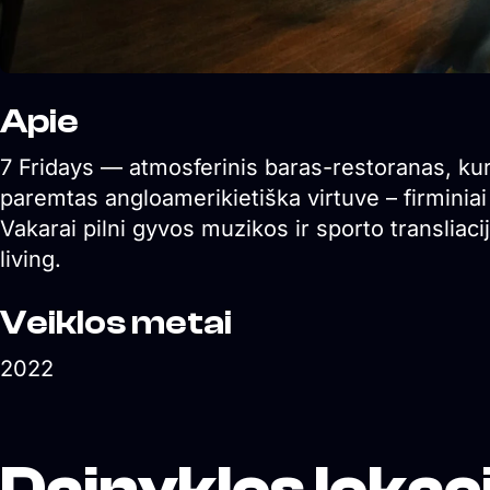
Apie
7 Fridays — atmosferinis baras-restoranas, ku
paremtas angloamerikietiška virtuve – firminiai 
Vakarai pilni gyvos muzikos ir sporto transliacij
living.
Veiklos metai
2022
Dainyklos lokaci