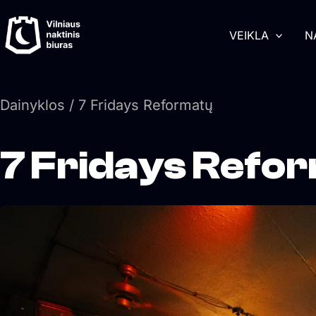
Pereiti
turinį
prie
VEIKLA
N
turinio
Dainyklos
/ 7 Fridays Reformatų
7 Fridays Refo