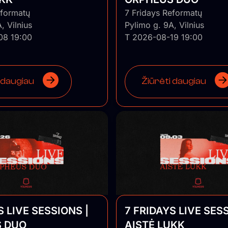
eformatų
7 Fridays Reformatų
, Vilnius
Pylimo g. 9A, Vilnius
08 19:00
T 2026-08-19 19:00
 daugiau
Žiūrėti daugiau
S LIVE SESSIONS |
7 FRIDAYS LIVE SESS
 DUO
AISTĖ LUKK