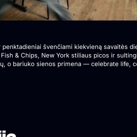
r penktadieniai švenčiami kiekvieną savaitės d
Fish & Chips, New York stiliaus picos ir sulting
ų, o bariuko sienos primena — celebrate life, cos
ja