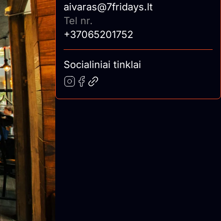
aivaras@7fridays.lt
Tel nr.
+37065201752
Socialiniai tinklai