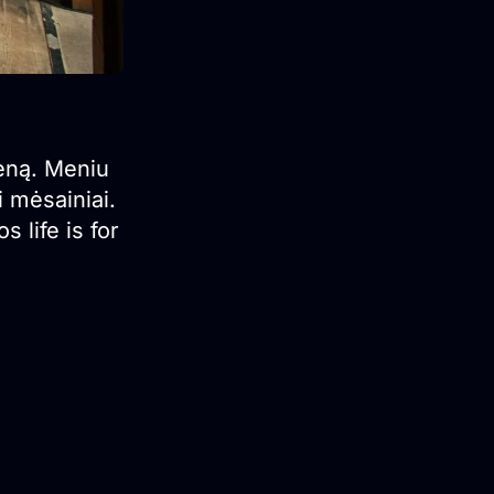
ieną. Meniu
i mėsainiai.
 life is for