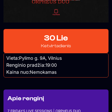
30 Lie
Ketvirtadienis
Vieta:
Pylimo g. 9A, Vilnius
Renginio pradžia:
19:00
Kaina nuo:
Nemokamas
Apie renginį
7 FRIDAYS LIVE SESSIONS | ORPHEUS DUO