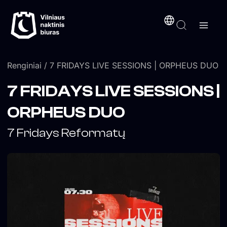
Pereiti
turinį
prie
turinio
Renginiai
/ 7 FRIDAYS LIVE SESSIONS | ORPHEUS DUO
7 FRIDAYS LIVE SESSIONS |
ORPHEUS DUO
7 Fridays Reformatų