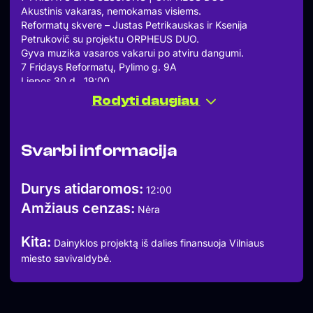
Akustinis vakaras, nemokamas visiems.
Reformatų skvere – Justas Petrikauskas ir Ksenija
Petrukovič su projektu ORPHEUS DUO.
Gyva muzika vasaros vakarui po atviru dangumi.
7 Fridays Reformatų, Pylimo g. 9A
Liepos 30 d., 19:00
Staliukų rezervacija – 7fridays.lt
Rodyti daugiau
Užsukite švęsti vasaros – cos life is for living.
Dainyklos projektą iš dalies finansuoja Vilniaus miesto
savivaldybė.
Svarbi informacija
#7fridays #dainykla #LiveSessions
Durys atidaromos:
12:00
Amžiaus cenzas:
Nėra
Kita:
Dainyklos projektą iš dalies finansuoja Vilniaus
miesto savivaldybė.