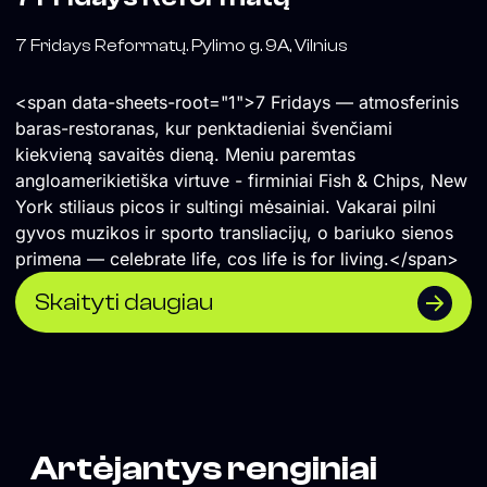
7 Fridays Reformatų. Pylimo g. 9A, Vilnius
<span data-sheets-root="1">7 Fridays — atmosferinis
baras-restoranas, kur penktadieniai švenčiami
kiekvieną savaitės dieną. Meniu paremtas
angloamerikietiška virtuve - firminiai Fish & Chips, New
York stiliaus picos ir sultingi mėsainiai. Vakarai pilni
gyvos muzikos ir sporto transliacijų, o bariuko sienos
primena — celebrate life, cos life is for living.</span>
Skaityti daugiau
Artėjantys renginiai