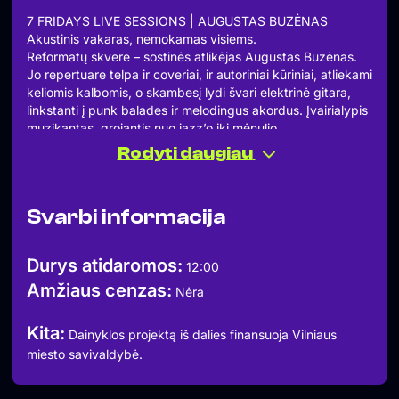
7 FRIDAYS LIVE SESSIONS | AUGUSTAS BUZĖNAS
Akustinis vakaras, nemokamas visiems.
Reformatų skvere – sostinės atlikėjas Augustas Buzėnas.
Jo repertuare telpa ir coveriai, ir autoriniai kūriniai, atliekami
keliomis kalbomis, o skambesį lydi švari elektrinė gitara,
linkstanti į punk balades ir melodingus akordus. Įvairialypis
muzikantas, grojantis nuo jazz’o iki mėnulio.
Gyva muzika vasaros vakarui po atviru dangumi.
Rodyti daugiau
7 Fridays Reformatų, Pylimo g. 9A
Rugsėjo 26 d., 19:00
Staliukų rezervacija – 7fridays.lt
Svarbi informacija
Užsukite švęsti vasaros – cos life is for living.
Dainyklos projektą iš dalies finansuoja Vilniaus miesto
savivaldybė.
Durys atidaromos:
12:00
#7fridays #dainykla #LiveSessions
Amžiaus cenzas:
Nėra
Kita:
Dainyklos projektą iš dalies finansuoja Vilniaus
miesto savivaldybė.