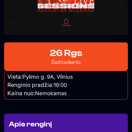
26 Rgs
Šeštadienis
Vieta:
Pylimo g. 9A, Vilnius
Renginio pradžia:
19:00
Kaina nuo:
Nemokamas
Apie renginį