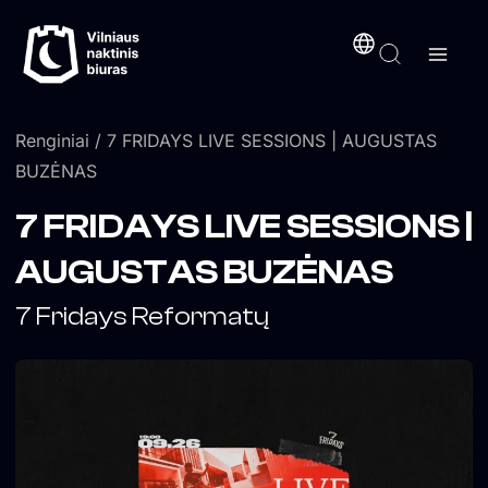
Pereiti
turinį
prie
turinio
Renginiai
/ 7 FRIDAYS LIVE SESSIONS | AUGUSTAS
BUZĖNAS
7 FRIDAYS LIVE SESSIONS |
AUGUSTAS BUZĖNAS
7 Fridays Reformatų