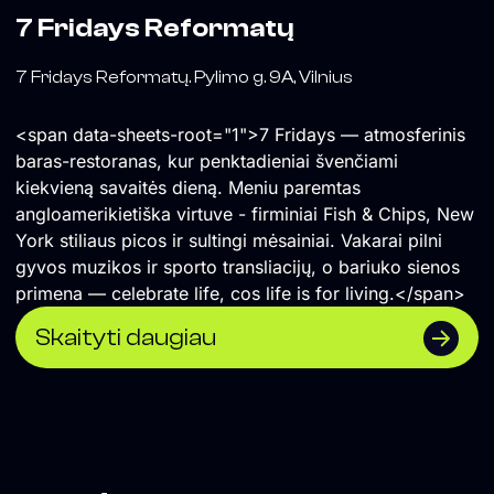
7 Fridays Reformatų
7 Fridays Reformatų. Pylimo g. 9A, Vilnius
<span data-sheets-root="1">7 Fridays — atmosferinis
baras-restoranas, kur penktadieniai švenčiami
kiekvieną savaitės dieną. Meniu paremtas
angloamerikietiška virtuve - firminiai Fish & Chips, New
York stiliaus picos ir sultingi mėsainiai. Vakarai pilni
gyvos muzikos ir sporto transliacijų, o bariuko sienos
primena — celebrate life, cos life is for living.</span>
Skaityti daugiau