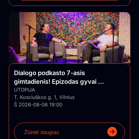
Dialogo podkasto 7-asis
gimtadienis! Epizodas gyvai su
auditorija
UTOPIJA
T. Kosciuškos g. 1, Vilnius
Š 2026-08-06 19:00
Žiūrėti daugiau