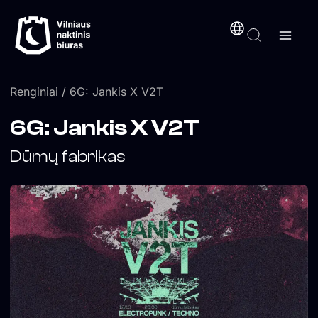
Pereiti
turinį
prie
turinio
Renginiai
/ 6G: Jankis X V2T
6G: Jankis X V2T
Dūmų fabrikas