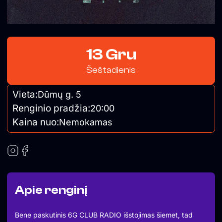
13 Gru
Šeštadienis
Vieta:
Dūmų g. 5
Renginio pradžia:
20:00
Kaina nuo:
Nemokamas
Apie renginį
Bene paskutinis 6G CLUB RADIO išstojimas šiemet, tad