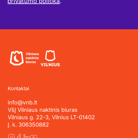
privatumo politika
.
Kontaktai
info@vnb.lt
VšĮ Vilniaus naktinis biuras
Vilniaus g. 22-3, Vilnius LT-01402
Į. k. 306350882