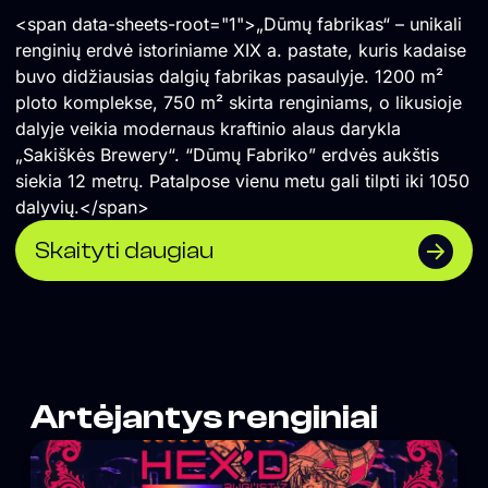
<span data-sheets-root="1">„Dūmų fabrikas“ – unikali
renginių erdvė istoriniame XIX a. pastate, kuris kadaise
buvo didžiausias dalgių fabrikas pasaulyje. 1200 m²
ploto komplekse, 750 m² skirta renginiams, o likusioje
dalyje veikia modernaus kraftinio alaus darykla
„Sakiškės Brewery“. “Dūmų Fabriko” erdvės aukštis
siekia 12 metrų. Patalpose vienu metu gali tilpti iki 1050
dalyvių.</span>
Skaityti daugiau
Artėjantys renginiai