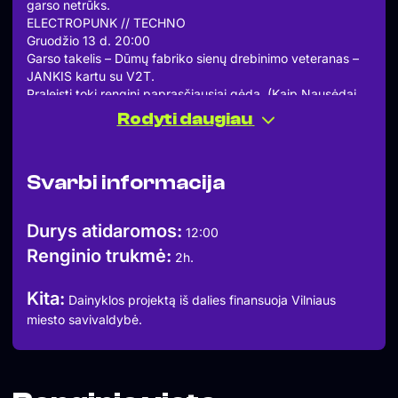
garso netrūks.
ELECTROPUNK // TECHNO
Gruodžio 13 d. 20:00
Garso takelis – Dūmų fabriko sienų drebinimo veteranas –
JANKIS kartu su V2T.
Praleisti tokį renginį paprasčiausiai gėda. (Kaip Nausėdai
dabar)
Rodyti daugiau
Renginys nemokamas.
Renginio metu bus fotografuojama ir filmuojama.
Renginį iš dalies finansuoja Vilniaus miesto saivaldybė.
Svarbi informacija
Durys atidaromos:
12:00
Renginio trukmė:
2h.
Kita:
Dainyklos projektą iš dalies finansuoja Vilniaus
miesto savivaldybė.