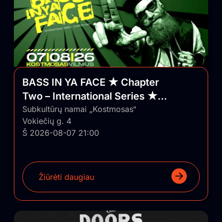
BASS IN YA FACE ★ Chapter
Two – International Series ★
Vilnius/Lithuania
Subkultūrų namai „Kostmosas“
Vokiečių g. 4
Š 2026-08-07 21:00
Žiūrėti daugiau