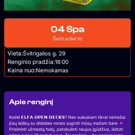
04 Spa
Šeštadienis
Vieta:
Švitrigailos g. 29
Renginio pradžia:
18:00
Kaina nuo:
Nemokamas
Apie renginį
Kodėl 𝗘𝗟𝗙𝗔 𝗢𝗣𝗘𝗡 𝗗𝗘𝗖𝗞𝗦? Nes sulaukiam tikrai nemažai
jūsų laiškų su dideliais norais sugroti mūsų mažam bare
Prisiminti užmestą hobį, patobulinti naujus įgūdžius, išstoti