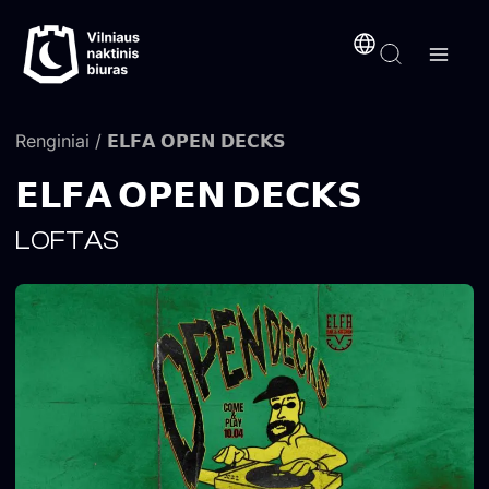
Pereiti
turinį
prie
turinio
Renginiai
/ 𝗘𝗟𝗙𝗔 𝗢𝗣𝗘𝗡 𝗗𝗘𝗖𝗞𝗦
𝗘𝗟𝗙𝗔 𝗢𝗣𝗘𝗡 𝗗𝗘𝗖𝗞𝗦
LOFTAS