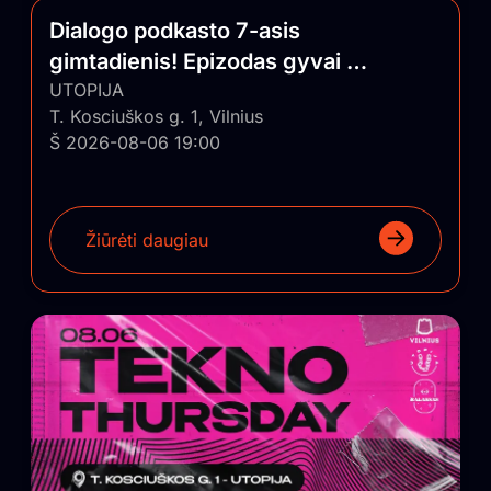
Dialogo podkasto 7-asis
gimtadienis! Epizodas gyvai su
auditorija
UTOPIJA
T. Kosciuškos g. 1, Vilnius
Š 2026-08-06 19:00
Žiūrėti daugiau