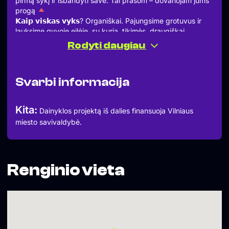
pirmą sykį ir išbandyti save. Tai prašom – dovanojam jums
progą
𝗞𝗮𝗶𝗽 𝘃𝗶𝘀𝗸𝗮𝘀 𝘃𝘆𝗸𝘀? Organiškai. Pajungsime grotuvus ir
lauksime gyvoje eilėje, su kuria, tikimės, draugiškai
tvarkysitės patys.
Rodyti daugiau
𝗧𝗔𝗜𝗦𝗬𝗞𝗟𝗘̇ tik viena – prašome groti barui derančią
muziką, hard techno set’us paliekant miesto požemiams.
𝗚𝗿𝗼𝘁𝘂𝘃𝗮𝗶: cdj-2000nxs
Svarbi informacija
𝗠𝗶𝘅𝗲𝗿𝗶𝘀: allen&heath xone 23
______
RENGINYS NEMOKAMAS
Kita:
Dainyklos projektą iš dalies finansuoja Vilniaus
miesto savivaldybė.
Renginio vieta