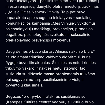
biuro“ iniciatyvos – pasilinksminimo vietų įtraukimas į
miesto renginius,
dainyklų
plėtra, miesto įsitraukimas
į
„Music Cities Network“
tinklą. Taip pat buvo
papasakota apie saugumo iniciatyvas – socialinę
komunikacijos kampanija
„Mes Vilniuje“
, vykdomus
psichoaktyviųjų medžiagų prevencijos, pirmosios
pagalbos, psichologinės sveikatos ir seksualinio
priekabiavimo prevencijos mokymus.
Daug dėmesio buvo skirta „Vilniaus naktinio biuro“
naudojamam
triukšmo valdymo algoritmui
, kuris
Rygoje buvo itin aktualus. Šis miestas neturi rimties
trikdymo vakaro ir nakties metu įstatymo, tad
susiduria su didesnio masto problemomis triukšmo
bei sugyvenimo tarp pasilinksminimo vietų ir
gyventojų klausimais.
Gegužės 15 d. įvyko ir atskiras susitikimas su
„Kaņepes Kultūras centrs“ vadovu, su kuriuo buvo