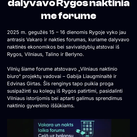
dalyvavo Rygos naktinia
me forume
2025 m. gegužės 15 – 16 dienomis Rygoje vyko jau
antrasis Vakaro ir nakties forumas, kuriame dalyvavo
naktinės ekonomikos bei savivaldybių atstovai iš
Rygos, Vilniaus, Talino ir Berlyno.
Vilnių šiame forume atstovavo „Vilniaus naktinio
biuro“ projektų vadovai – Gabija Liaugminaitė ir
Edvinas Girtas. Šis renginys tapo puikia proga
susipažinti su kolegų iš Rygos patirtimi, pasidalinti
Vilniaus istorijomis bei aptarti galimus sprendimus
naktinio gyvenimo iššūkiams.