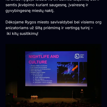
semtis įkvėpimo kuriant saugesnę, įvairesnę ir
gyvybingesnę miestų naktį.
Dėkojame Rygos miesto savivaldybei bei visiems org
anizatoriams už šiltą priėmimą ir vertingą turinį –
iki kitų susitikimų!