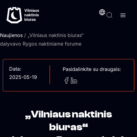
Pereiti
turinį
prie
turinio
Naujienos
/ „Vilniaus naktinis biuras“
dalyvavo Rygos naktiniame forume
Data:
Pasidalinkite su draugais:
2025-05-19
„Vilniaus naktinis
biuras“