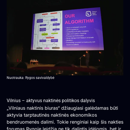
Nuotrauka: Rygos savivaldybė
Vilnius – aktyvus naktinės politikos dalyvis
„Vilniaus naktinis biuras“ džiaugiasi galėdamas būti
aktyvia tarptautinės naktinės ekonomikos
bendruomenės dalimi. Tokie renginiai kaip šis nakties
forumas Rygoje leidžia ne tik dalintis idėjomis, bet ir