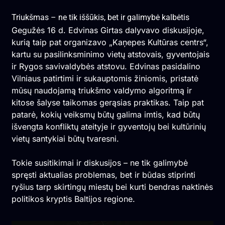
Triukšmas – ne tik iššūkis, bet ir galimybė kalbėtis
Gegužės 16 d. Edvinas Girtas dalyvavo diskusijoje,
kurią taip pat organizavo „Kaņepes Kultūras centrs“,
kartu su pasilinksminimo vietų atstovais, gyventojais
ir Rygos savivaldybės atstovu. Edvinas pasidalino
Vilniaus patirtimi ir sukauptomis žiniomis, pristatė
mūsų naudojamą triukšmo valdymo algoritmą ir
kitose šalyse taikomas gerąsias praktikas. Taip pat
patarė, kokių veiksmų būtų galima imtis, kad būtų
išvengta konfliktų ateityje ir gyventojų bei kultūrinių
vietų santykiai būtų tvaresni.
Tokie susitikimai ir diskusijos – ne tik galimybė
spręsti aktualias problemas, bet ir būdas stiprinti
ryšius tarp skirtingų miestų bei kurti bendras naktinės
politikos kryptis Baltijos regione.