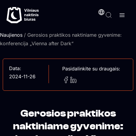
Pereiti
turinį
prie
turinio
Naujienos
/ Gerosios praktikos naktiniame gyvenime:
konferencija „Vienna after Dark“
Data:
Pasidalinkite su draugais:
2024-11-26
Gerosios praktikos
naktiniame gyvenime: