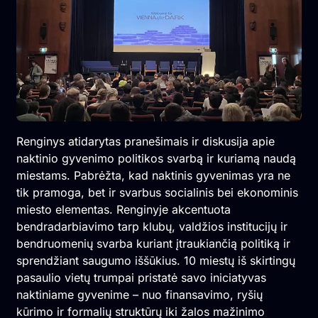
Renginys atidarytas pranešimais ir diskusija apie
naktinio gyvenimo politikos svarbą ir kuriamą naudą
miestams. Pabrėžta, kad naktinis gyvenimas yra ne
tik pramoga, bet ir svarbus socialinis bei ekonominis
miesto elementas. Renginyje akcentuota
bendradarbiavimo tarp klubų, valdžios institucijų ir
bendruomenių svarba kuriant įtraukiančią politiką ir
sprendžiant saugumo iššūkius. 10 miestų iš skirtingų
pasaulio vietų trumpai pristatė savo iniciatyvas
naktiniame gyvenime – nuo finansavimo, ryšių
kūrimo ir formalių struktūrų iki žalos mažinimo