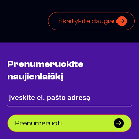
mieste
Skaitykite daugiau
Prenumeruokite
naujienlaiškį
Prenumeruoti