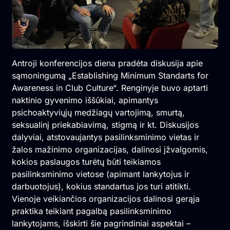
Antroji konferencijos diena pradėta diskusija apie
sąmoningumą „Establishing Minimum Standarts for
Awareness in Club Culture“. Renginyje buvo aptarti
naktinio gyvenimo iššūkiai, apimantys
psichoaktyviųjų medžiagų vartojimą, smurtą,
seksualinį priekabiavimą, stigmą ir kt. Diskusijos
dalyviai, atstovaujantys pasilinksminimo vietas ir
žalos mažinimo organizacijas, dalinosi įžvalgomis,
kokios paslaugos turėtų būti teikiamos
pasilinksminimo vietose (apimant lankytojus ir
darbuotojus), kokius standartus jos turi atitikti.
Vienoje veikiančios organizacijos dalinosi gerąja
praktika teikiant pagalbą pasilinksminimo
lankytojams, išskirti šie pagrindiniai aspektai –