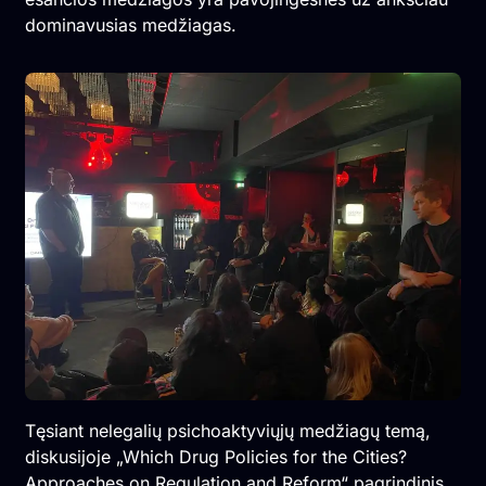
dominavusias medžiagas.
Tęsiant nelegalių psichoaktyviųjų medžiagų temą,
diskusijoje „Which Drug Policies for the Cities?
Approaches on Regulation and Reform“ pagrindinis