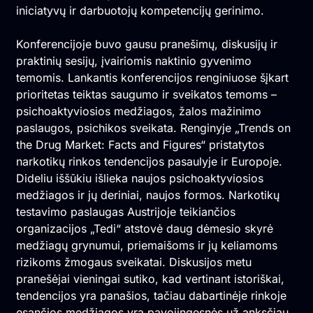
iniciatyvų ir darbuotojų kompetencijų gerinimo.
Konferencijoje buvo gausu pranešimų, diskusijų ir
praktinių sesijų, įvairiomis naktinio gyvenimo
temomis. Lankantis konferencijos renginiuose šįkart
prioritetas teiktas saugumo ir sveikatos temoms –
psichoaktyviosios medžiagos, žalos mažinimo
paslaugos, psichikos sveikata. Renginyje „Trends on
the Drug Market: Facts and Figures“ pristatytos
narkotikų rinkos tendencijos pasaulyje ir Europoje.
Dideliu iššūkiu išlieka naujos psichoaktyviosios
medžiagos ir jų deriniai, naujos formos. Narkotikų
testavimo paslaugas Austrijoje teikiančios
organizacijos „Tedi“ atstovė daug dėmesio skyrė
medžiagų grynumui, priemaišoms ir jų keliamoms
rizikoms žmogaus sveikatai. Diskusijos metu
pranešėjai vieningai sutiko, kad vertinant istoriškai,
tendencijos yra panašios, tačiau dabartinėje rinkoje
esančios medžiagos yra pavojingesnės už anksčiau