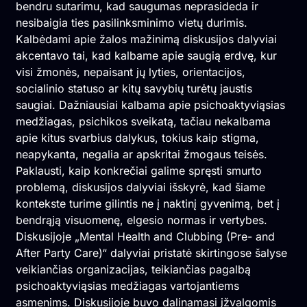
bendru sutarimu, kad saugumas neprasideda ir
nesibaigia ties pasilinksminimo vietų durimis.
Kalbėdami apie žalos mažinimą diskusijos dalyviai
akcentavo tai, kad kalbame apie saugią erdvę, kur
visi žmonės, nepaisant jų lyties, orientacijos,
socialinio statuso ar kitų savybių turėtų jaustis
saugiai. Dažniausiai kalbama apie psichoaktyviąsias
medžiagas, psichikos sveikatą, tačiau nekalbama
apie kitus svarbius dalykus, tokius kaip stigma,
neapykanta, negalia ar apskritai žmogaus teisės.
Paklausti, kaip konkrečiai galime spręsti smurto
problemą, diskusijos dalyviai išskyrė, kad šiame
kontekste turime gilintis ne į naktinį gyvenimą, bet į
bendrąją visuomenę, elgesio normas ir vertybes.
Diskusijoje „Mental Health and Clubbing (Pre- and
After Party Care)“ dalyviai pristatė skirtingose šalyse
veikiančias organizacijas, teikiančias pagalbą
psichoaktyviąsias medžiagas vartojantiems
asmenims. Diskusijoje buvo dalinamasi įžvalgomis