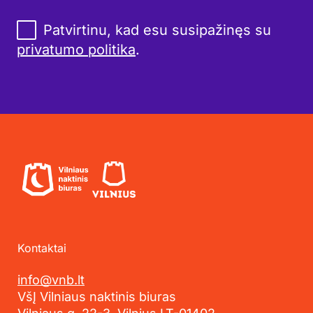
Patvirtinu, kad esu susipažinęs su
privatumo politika
.
Kontaktai
info@vnb.lt
VšĮ Vilniaus naktinis biuras