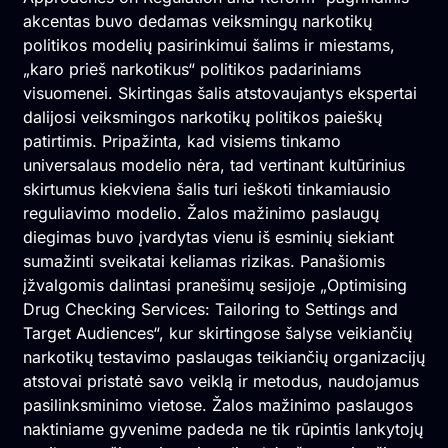
akcentas buvo dedamas veiksmingų narkotikų
politikos modelių pasirinkimui šalims ir miestams,
„karo prieš narkotikus“ politikos padariniams
visuomenei. Skirtingas šalis atstovaujantys ekspertai
dalijosi veiksmingos narkotikų politikos paieškų
patirtimis. Pripažinta, kad visiems tinkamo
universalaus modelio nėra, tad vertinant kultūrinius
skirtumus kiekviena šalis turi ieškoti tinkamiausio
reguliavimo modelio. Žalos mažinimo paslaugų
diegimas buvo įvardytas vienu iš esminių siekiant
sumažinti sveikatai keliamas rizikas. Panašiomis
įžvalgomis dalintasi pranešimų sesijoje „Optimising
Drug Checking Services: Tailoring to Settings and
Target Audiences“, kur skirtingose šalyse veikiančių
narkotikų testavimo paslaugas teikiančių organizacijų
atstovai pristatė savo veiklą ir metodus, naudojamus
pasilinksminimo vietose. Žalos mažinimo paslaugos
naktiniame gyvenime padeda ne tik rūpintis lankytojų