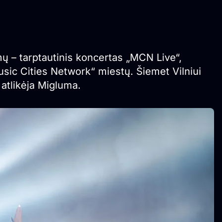
ų – tarptautinis koncertas „MCN Live“,
Music Cities Network“ miestų. Šiemet Vilniui
 atlikėja Migluma.