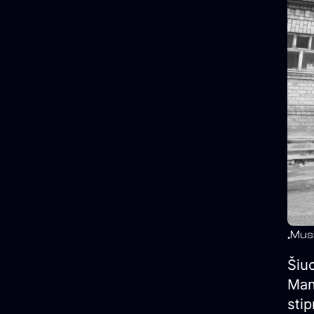
„Musi
Šiuo
Manč
stip