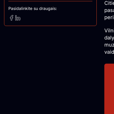
Cit
Pasidalinkite su draugais:
pasa
per
Viln
daly
muz
vai