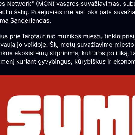
ies Network“ (MCN) vasaros suvažiavimas, subur
ulio šalių. Praėjusiais metais toks pats suvaži
ima Sanderlandas.
ius prie tarptautinio muzikos miestų tinklo pris
vauja jo veikloje. Šių metų suvažiavime miesto a
ikos ekosistemų stiprinimą, kultūros politiką, 
dmenį kuriant gyvybingus, kūrybiškus ir ekonomi