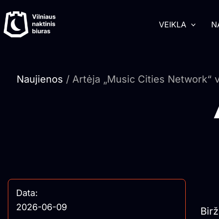
Pereiti
turinį
prie
VEIKLA
N
turinio
Naujienos
/ Artėja „Music Cities Network“
Data:
2026-06-09
Bir