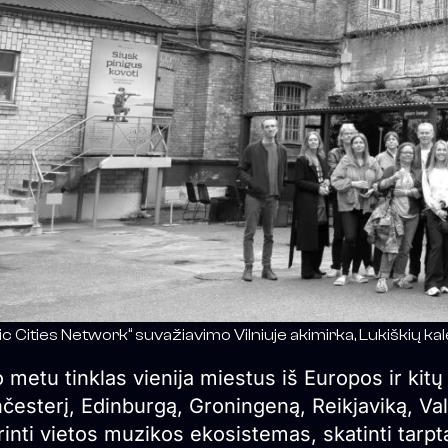
c Cities Network“ suvažiavimo Vilniuje akimirka, Lukiškių kal
 metu tinklas vienija miestus iš Europos ir kit
esterį, Edinburgą, Groningeną, Reikjaviką, Valen
rinti vietos muzikos ekosistemas, skatinti tarpt