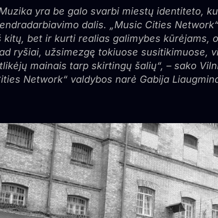
Muzika yra be galo svarbi miestų identiteto, kult
endradarbiavimo dalis. „Music Cities Network“
š kitų, bet ir kurti realias galimybes kūrėjams
ad ryšiai, užsimezgę tokiuose susitikimuose, vi
tlikėjų mainais tarp skirtingų šalių“, – sako Vi
ities Network“ valdybos narė Gabija Liaugmina