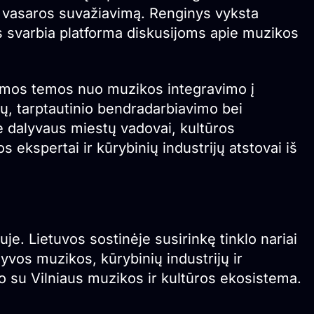
o vasaros suvažiavimą. Renginys vyksta
s svarbia platforma diskusijoms apie muzikos
jamos temos nuo muzikos integravimo į
ijų, tarptautinio bendradarbiavimo bei
e dalyvaus miestų vadovai, kultūros
os ekspertai ir kūrybinių industrijų atstovai iš
. Lietuvos sostinėje susirinkę tinklo nariai
yvos muzikos, kūrybinių industrijų ir
o su Vilniaus muzikos ir kultūros ekosistema.