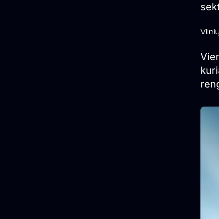
sek
Viln
Vie
kuri
reng