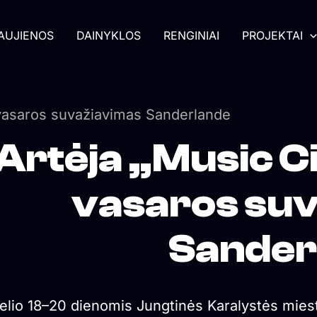
AUJIENOS
DAINYKLOS
RENGINIAI
PROJEKTAI
 vasaros suvažiavimas Sanderlande
Artėja „Music C
vasaros su
Sander
želio 18–20 dienomis Jungtinės Karalystės mies