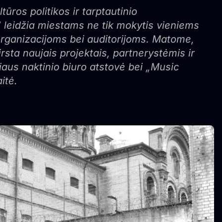
ūros politikos ir tarptautinio
 leidžia miestams ne tik mokytis vieniems
, organizacijoms bei auditorijoms. Matome,
rsta naujais projektais, partnerystėmis ir
lniaus naktinio biuro atstovė bei „Music
itė.