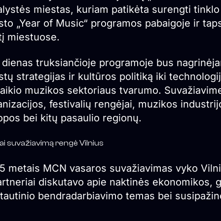
alystės miestas, kuriam patikėta surengti tinkl
sto „Year of Music“ programos pabaigoje ir tap
tį miestuose.
s dienas truksiančioje programoje bus nagrinė
tų strategijas ir kultūros politiką iki technolog
alaikio muzikos sektoriaus tvarumo. Suvažiavim
nizacijos, festivalių rengėjai, muzikos industrij
pos bei kitų pasaulio regionų.
ai suvažiavimą rengė Vilnius
5 metais MCN vasaros suvažiavimas vyko Vilniuje
artneriai diskutavo apie naktinės ekonomikos, g
ptautinio bendradarbiavimo temas bei susipažin