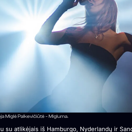
ėja Miglė Palkevičiūtė – Migluma.
u su atlikėjais iš Hamburgo, Nyderlandų ir Sand