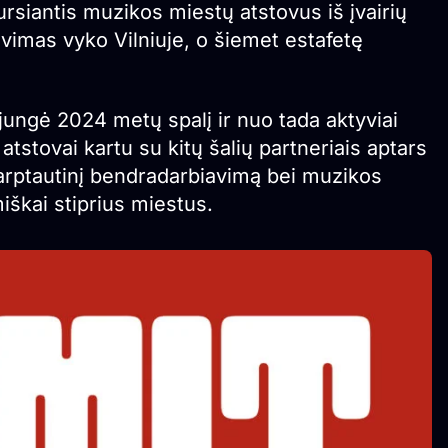
siantis muzikos miestų atstovus iš įvairių
avimas vyko Vilniuje, o šiemet estafetę
ijungė 2024 metų spalį ir nuo tada aktyviai
tstovai kartu su kitų šalių partneriais aptars
tarptautinį bendradarbiavimą bei muzikos
škai stiprius miestus.