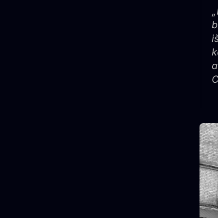
„
b
i
k
a
C