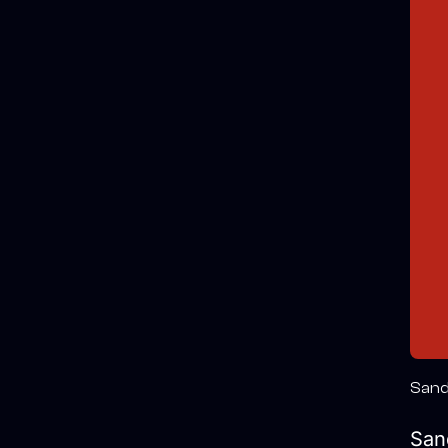
Sand
San