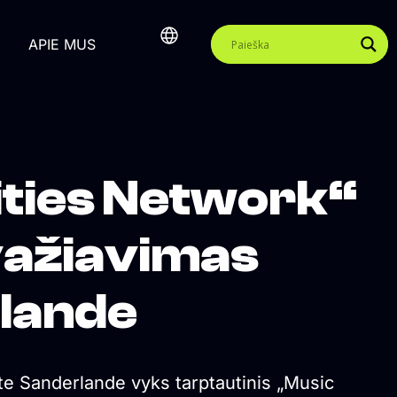
APIE MUS
ities Network“
važiavimas
lande
te Sanderlande vyks tarptautinis „Music