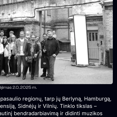
ėjimas 2.0, 2025 m.
ų pasaulio regionų, tarp jų Berlyną, Hamburgą,
siją, Sidnėjų ir Vilnių. Tinklo tikslas –
autinį bendradarbiavimą ir didinti muzikos