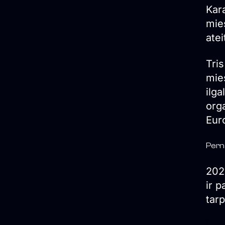
Kar
mie
atei
Tri
mies
ilg
orga
Euro
Pern
202
ir p
tar