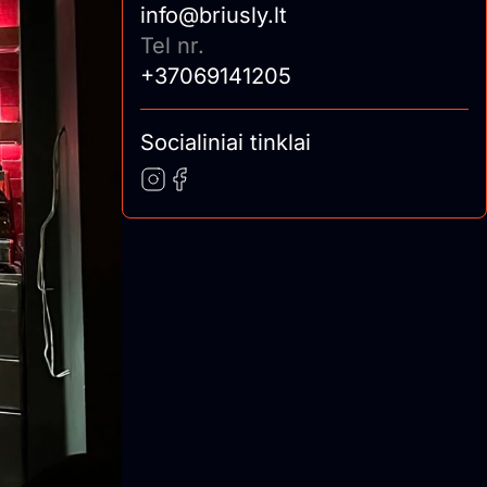
info@briusly.lt
Tel nr.
+37069141205
Socialiniai tinklai