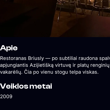
Apie
Restoranas Briusly — po subtiliai raudona spalv
apjungiantis Azijietišką virtuvę ir platų rengi
vakarėlių. Čia po vienu stogu telpa viskas.
Veiklos metai
2009