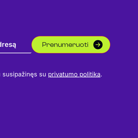
Prenumeruoti
u susipažinęs su
privatumo politika
.