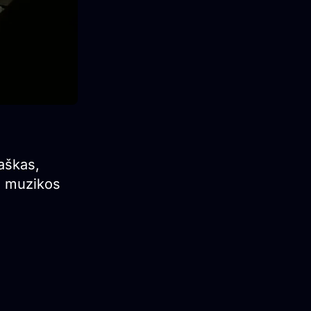
aškas,
ės muzikos