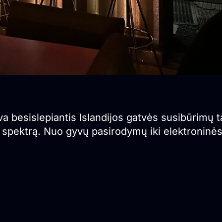
a besislepiantis Islandijos gatvės susibūrimų t
nių spektrą. Nuo gyvų pasirodymų iki elektronin