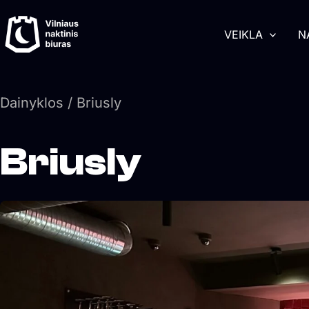
Pereiti
turinį
prie
VEIKLA
N
turinio
Dainyklos
/ Briusly
Briusly