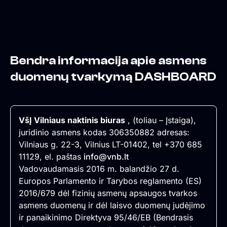
Pereiti
turinį
prie
turinio
Bendra informacija apie asmens
duomenų tvarkymą DASHBOARD
VšĮ Vilniaus naktinis biuras
, (toliau – Įstaiga),
juridinio asmens kodas 306350882 adresas:
Vilniaus g. 22-3, Vilnius LT-01402, tel +370 685
11129, el. paštas
info@vnb.lt
Vadovaudamasis 2016 m. balandžio 27 d.
Europos Parlamento ir Tarybos reglamento (ES)
2016/679 dėl fizinių asmenų apsaugos tvarkos
asmens duomenų ir dėl laisvo duomenų judėjimo
ir panaikinimo Direktyva 95/46/EB (Bendrasis