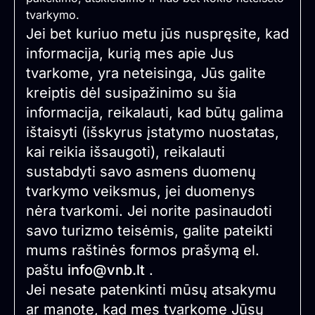
tvarkymo.
Jei bet kuriuo metu jūs nuspręsite, kad
informacija, kurią mes apie Jus
tvarkome, yra neteisinga, Jūs galite
kreiptis dėl susipažinimo su šia
informacija, reikalauti, kad būtų galima
ištaisyti (išskyrus įstatymo nuostatas,
kai reikia išsaugoti), reikalauti
sustabdyti savo asmens duomenų
tvarkymo veiksmus, jei duomenys
nėra tvarkomi. Jei norite pasinaudoti
savo turizmo teisėmis, galite pateikti
mums raštinės formos prašymą el.
paštu
info@vnb.lt
.
Jei nesate patenkinti mūsų atsakymu
ar manote, kad mes tvarkome Jūsų