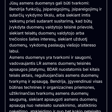
Jūsų asmens duomenys gali būti tvarkomi:
Bendrija funkcijų, įsipareigojimų, įsipareigojimų ir
sutarčių vykdymo tikslu, arba siekiant imtis
veiksmų prieš sudarant susitarimą, kad būtų
įvykdyta duomenų valdytojo teisinė prievolė,
siekiant teisėtų duomenų valdytojo arba
trečiosios šalies interesų, siekiant užduotį
duomenų, vykdomą paslaugų viešojo intereso
labui.
Asmens duomenys yra tvarkomi ir saugomi,
vadovaujantis LR asmens duomenų teisinės
apsaugos įstatymu, BDAR nuostatomis bei kitais
teisės aktais, reguliuojančiais asmens duomenų
tvarkymą ir apsaugą. Bendrija, įgyvendinusi visas
būtinas technines ir organizacines priemones,
užtikrinančias tvarkomų asmens duomenų
saugumą, siekiant apsaugoti asmens duomenų
apsaugą nuo neteisėto sunaikinimo, atsitiktinio
pakeitimo, atskleidimo ir nuo bet kokio neteisėto