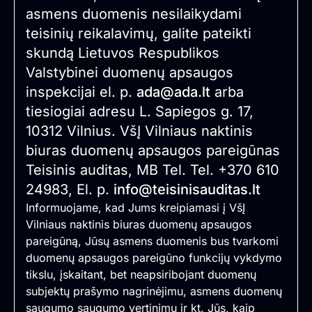
asmens duomenis nesilaikydami
teisinių reikalavimų, galite pateikti
skundą Lietuvos Respublikos
Valstybinei duomenų apsaugos
inspekcijai el. p.
ada@ada.lt
arba
tiesiogiai adresu L. Sapiegos g. 17,
10312 Vilnius. VšĮ Vilniaus naktinis
biuras duomenų apsaugos pareigūnas
Teisinis auditas, MB Tel. Tel. +370 610
24983, El. p.
info@teisinisauditas.lt
Informuojame, kad Jums kreipiamasi į VšĮ
Vilniaus naktinis biuras duomenų apsaugos
pareigūną, Jūsų asmens duomenis bus tvarkomi
duomenų apsaugos pareigūno funkcijų vykdymo
tikslu, įskaitant, bet neapsiribojant duomenų
subjektų prašymo nagrinėjimu, asmens duomenų
saugumo saugumo vertinimu ir kt. Jūs, kaip