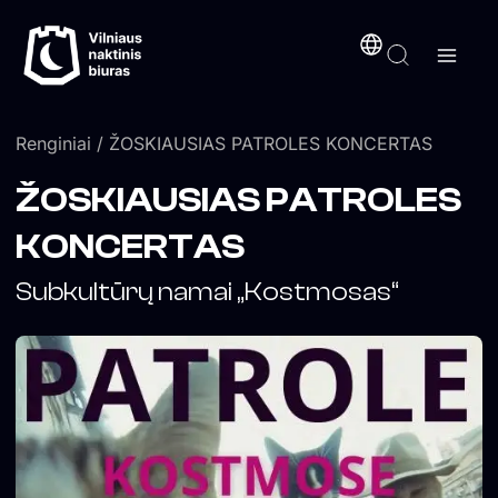
Pereiti
turinį
prie
turinio
Renginiai
/ ŽOSKIAUSIAS PATROLES KONCERTAS
ŽOSKIAUSIAS PATROLES
KONCERTAS
Subkultūrų namai „Kostmosas“