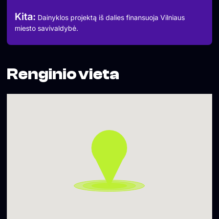
Kita:
Dainyklos projektą iš dalies finansuoja Vilniaus
miesto savivaldybė.
Renginio vieta