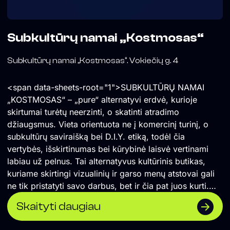
Subkultūrų namai „Kostmosas“
Subkultūrų namai „Kostmosas“. Vokiečių g. 4
<span data-sheets-root="1">SUBKULTŪRŲ NAMAI
„KOSTMOSAS“ – „pure“ alternatyvi erdvė, kurioje
skirtumai turėtų neerzinti, o skatinti atradimo
džiaugsmus. Vieta orientuota ne į komercinį turinį, o
subkultūrų saviraišką bei D.I.Y. etiką, todėl čia
vertybės, išskirtinumas bei kūrybinė laisvė vertinami
labiau už pelnus. Tai alternatyvus kultūrinis butikas,
kuriame skirtingi vizualinių ir garso menų atstovai gali
ne tik pristatyti savo darbus, bet ir čia pat juos kurti.
</span> Formuojame erdvę, kurioje naktinė kultūra
Skaityti daugiau
suvokiama ne vien kaip pramoga, o labiau kaip
alternatyvios kultūros sklaidos židinys, socialinė jungtis