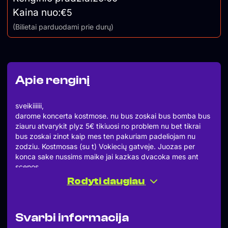
Kaina nuo:
€5
(Bilietai parduodami prie durų)
Apie renginį
sveikiiiiii,
darome koncerta kostmose. nu bus zoskai bus bomba bus
ziauru atvarykit plyz 5€ tikiuosi no problem nu bet tikrai
bus zoskai zinot kaip mes ten pakuriam padeliojam nu
zodziu. Kostmosas (su t) Vokiecių gatveje. Juozas per
konca sake nussims maike jai kazkas dvacoka mes ant
scenos.
atsineskit gera nuotaika? nzn ka daugiau reikia i tokius
Rodyti daugiau
dalykus rasyti nu zodziu #patrole #trololol
bilietai prie duru
Svarbi informacija