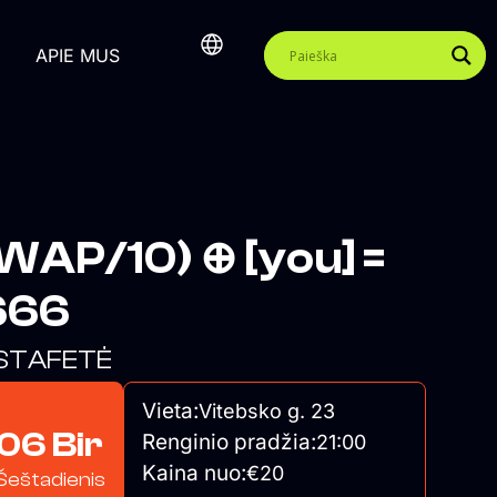
APIE MUS
WAP/10) ⊕ [you] =
666
STAFETĖ
Vieta:
Vitebsko g. 23
06 Bir
Renginio pradžia:
21:00
Kaina nuo:
€20
Šeštadienis