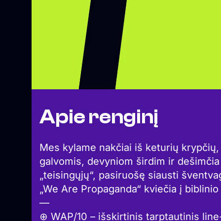
Apie renginį
Mes kylame nakčiai iš keturių krypčių
galvomis, devyniom širdim ir dešimčia 
„teisingųjų“, pasiruošę siausti šventv
„We Are Propaganda“ kviečia į biblinio 
—
⊕ WAP/10 – išskirtinis tarptautinis lin