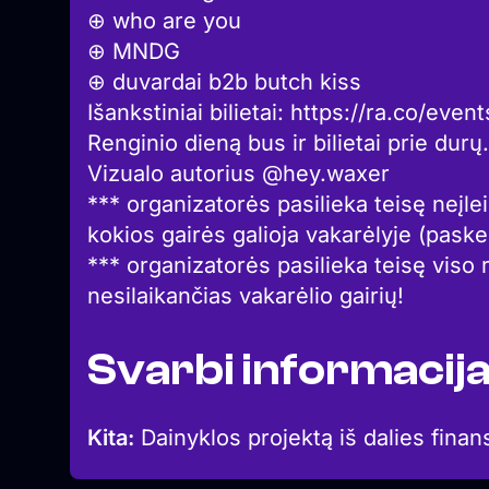
⊕ who are you
⊕ MNDG
⊕ duvardai b2b butch kiss
Išankstiniai bilietai: https://ra.co/eve
Renginio dieną bus ir bilietai prie durų.
Vizualo autorius @hey.waxer
*** organizatorės pasilieka teisę neįlei
kokios gairės galioja vakarėlyje (pask
*** organizatorės pasilieka teisę viso 
nesilaikančias vakarėlio gairių!
Svarbi informacij
Kita:
Dainyklos projektą iš dalies finan