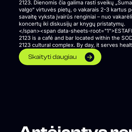
2123. Dienomis čia galima rasti sveikų „Suma
valgo“ virtuvės pietų, o vakarais 2-3 kartus p
savaitę vyksta įvairūs renginiai – nuo vakarėli
koncertų iki diskusijų ar knygų pristatymų.
</span><span data-sheets-root="1">ESTA
2123 is a café and bar located within the SO
2123 cultural complex. By day, it serves heal
lunches from Sumaniai Valgo, while in the
Skaityti daugiau
evenings it hosts a diverse programme of e
two to three times a week, ranging from part
and concerts to discussions and book launc
</span>