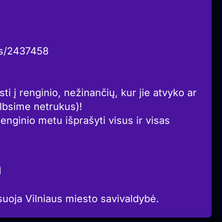
nts/2437458
sti į renginio, nežinančių, kur jie atvyko ar
elbsime netrukus)!
renginio metu išprašyti visus ir visas
a
suoja Vilniaus miesto savivaldybė.