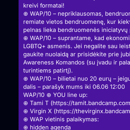
kreivi formatai!
⊕ WAP/10 – nepriklausomas, bendruomen
remiate vietos bendruomenę, kur kiek
pelnas lieka bendruomenės iniciatyvų p
⊕ WAP/10 – suprantame, kad ekonominė
LGBTQ+ asmenis. Jei negalite sau leisti
gaukite nuolaidą ar prisidėkite prie ju
Awareness Komandos (su įvadu ir palaik
turintiems patirtį).
⊕ WAP/10 – bilietai nuo 20 eurų – jeig
dalis – parašyk mums iki 06.06 12:00
WAP/10 ⊕ YOU line up:
⊕ Tami T (https://tamit.bandcamp.com
⊕ Virgin X (https://thevirginx.bandca
⊕ WAP vietinis palaikymas:
⊕ hidden agenda