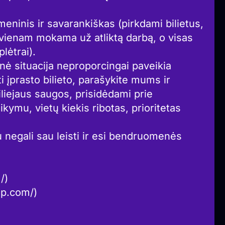
inis ir savarankiškas (pirkdami bilietus,
vienam mokama už atliktą darbą, o visas
lėtrai).
 situacija neproporcingai paveikia
 įprasto bilieto, parašykite mums ir
biliejaus saugos, prisidėdami prie
ymu, vietų kiekis ribotas, prioritetas
u negali sau leisti ir esi bendruomenės
/)
mp.com/)