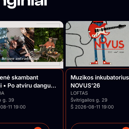
nginiai
ienė skambant
Muzikos inkubatorius
i • Po atviru dangumi
NOVUS’26
o Jazz
DA
LOFTAS
o g. 39
Švitrigailos g. 29
08-11 19:00
Š 2026-08-11 19:00