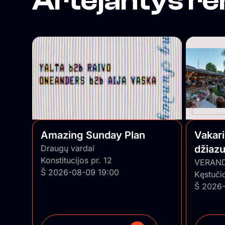
Artėjantys re
Amazing Sunday Plan
Vakar
Draugų vardai
džiazu
Konstitucijos pr. 12
• Pian
VERAN
Š 2026-08-09 19:00
Kęstuči
Š 2026-