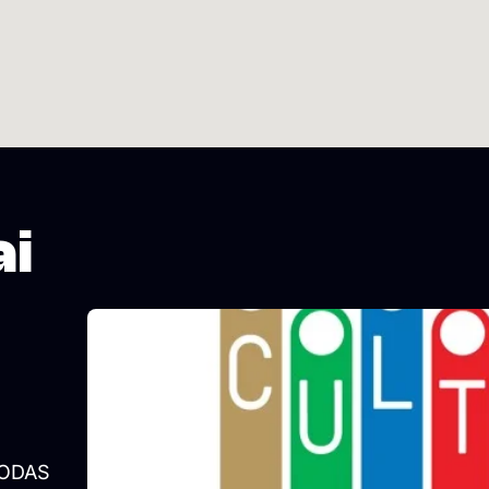
ai
SODAS