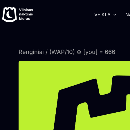
Pereiti
turinį
prie
VEIKLA
N
turinio
Renginiai
/ (WAP/10) ⊕ [you] = 666