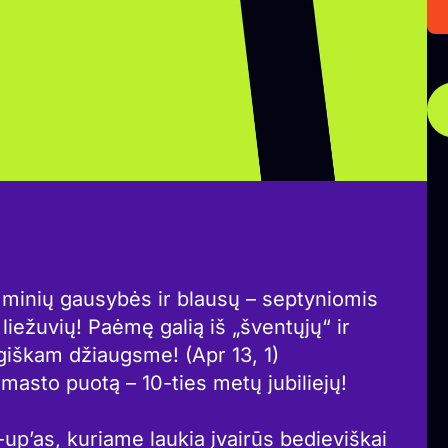
, minių gausybės ir blausų – septyniomis
liežuvių! Paėmę galią iš „šventųjų“ ir
agiškam džiaugsme! (Apr 13, 1)
masto puotą – 10-ties metų jubiliejų!
e-up’as, kuriame laukia įvairūs bedieviškai