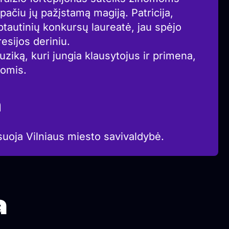
ačiu jų pažįstamą magiją. Patricija,
rptautinių konkursų laureatė, jau spėjo
esijos deriniu.
uziką, kuri jungia klausytojus ir primena,
domis.
a
suoja Vilniaus miesto savivaldybė.
a