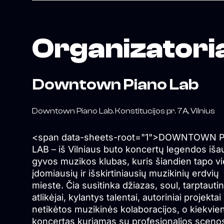
Organizatori
Downtown Piano Lab
Downtown Piano Lab. Konstitucijos pr. 7A, Vilnius
<span data-sheets-root="1">DOWNTOWN 
LAB – iš Vilniaus buto koncertų legendos iš
gyvos muzikos klubas, kuris šiandien tapo v
įdomiausių ir išskirtiniausių muzikinių erdvių
mieste. Čia susitinka džiazas, soul, tarptautin
atlikėjai, kylantys talentai, autoriniai projektai 
netikėtos muzikinės kolaboracijos, o kiekvie
koncertas kuriamas su profesionalios sceno