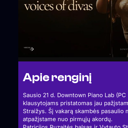
Apie renginį
Sausio 21 d. Downtown Piano Lab (PC E
klausytojams pristatomas jau pažįstama
Straižys. Šį vakarą skambės pasaulio m
atpažįstame nuo pirmųjų akordų.
Patricijos Ruzaitės balsas ir Vytauto 