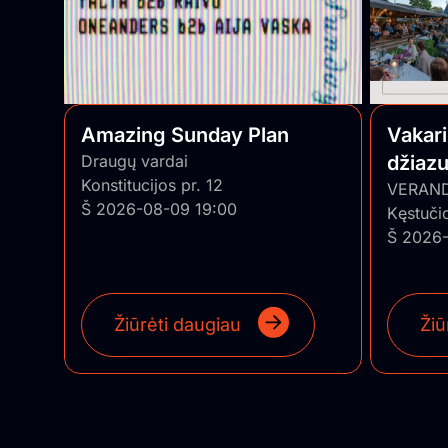
Amazing Sunday Plan
Vakar
Draugų vardai
džiazu
Konstitucijos pr. 12
• Pian
VERAN
Š 2026-08-09 19:00
Kęstuči
Š 2026-
Žiūrėti daugiau
Žiū