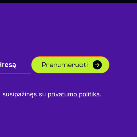
Prenumeruoti
u susipažinęs su
privatumo politika
.