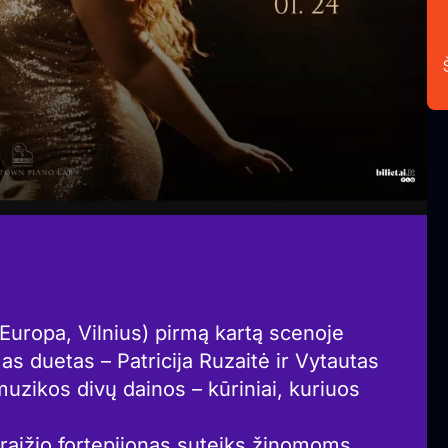
uropa, Vilnius) pirmą kartą scenoje
s duetas – Patricija Ruzaitė ir Vytautas
uzikos divų dainos – kūriniai, kuriuos
Straižio fortepijonas suteiks žinomoms