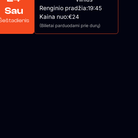
Renginio pradžia:
19:45
Sau
Kaina nuo:
€24
Šeštadienis
(Bilietai parduodami prie durų)