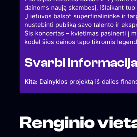
dainoms naują skambesį, išlaikant tuo p
„Lietuvos balso“ superfinalininkė ir ta
nustebinti publiką savo talento ir ekspr
Šis koncertas – kvietimas pasinerti į m
kodėl šios dainos tapo tikromis legen
Svarbi informacij
Kita:
Dainyklos projektą iš dalies finan
Renginio viet