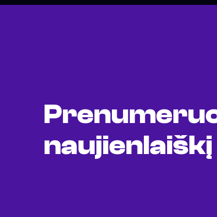
Prenumeruo
naujienlaiškį