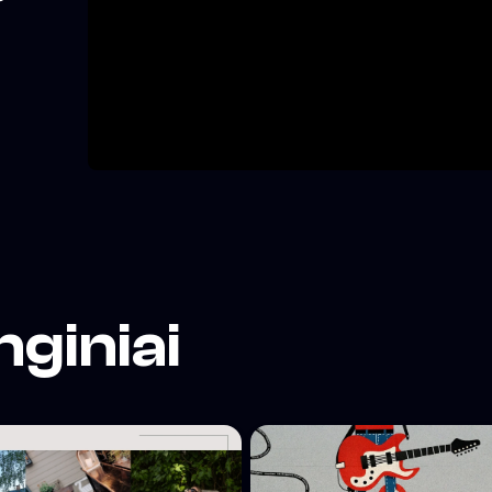
iuje.
nginiai