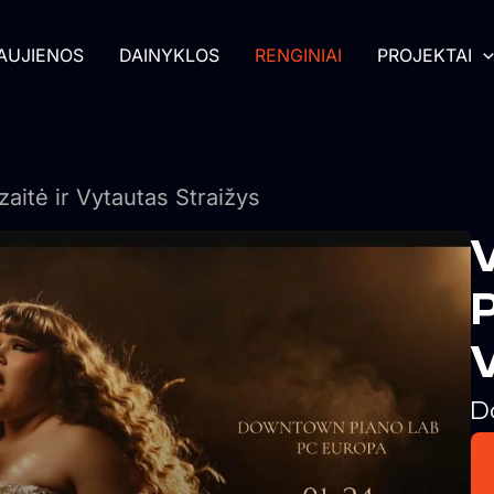
AUJIENOS
DAINYKLOS
RENGINIAI
PROJEKTAI
zaitė ir Vytautas Straižys
V
P
V
D