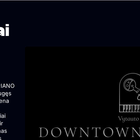
ai
PIANO
augęs
iena
iai
ir
nas
s