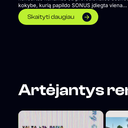
kokybe, kurią papildo SONUS įdiegta viena
įspūdingiausių koncertinių garso sistemų Viln
Skaityti daugiau
</span>
Artėjantys re