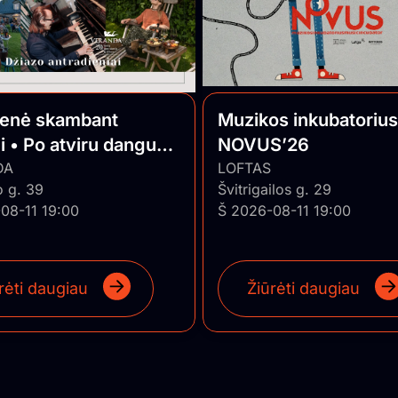
ienė skambant
Muzikos inkubatorius
i • Po atviru dangumi
NOVUS’26
o Jazz
DA
LOFTAS
o g. 39
Švitrigailos g. 29
08-11 19:00
Š 2026-08-11 19:00
rėti daugiau
Žiūrėti daugiau