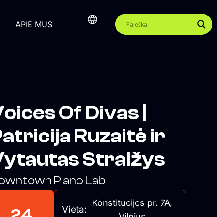
APIE MUS
oices Of Divas |
atricija Ruzaitė ir
ytautas Straižys
owntown Piano Lab
Konstitucijos pr. 7A,
Vieta:
24
Vilnius