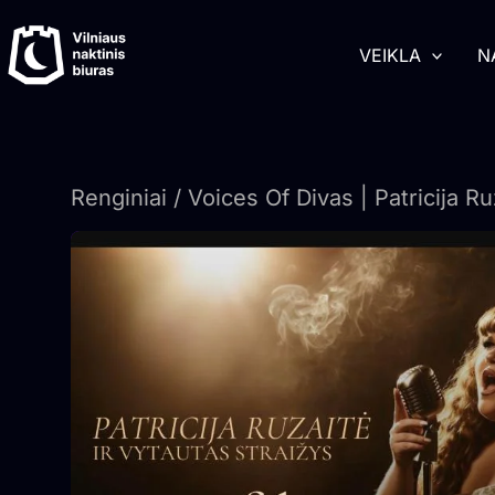
Pereiti
turinį
prie
VEIKLA
N
turinio
Renginiai
/ Voices Of Divas | Patricija Ru