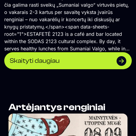
čia galima rasti sveikų „Sumaniai valgo“ virtuvės pietų,
o vakarais 2-3 kartus per savaitę vyksta įvairūs
renginiai – nuo vakarėlių ir koncertų iki diskusijų ar
knygų pristatymų.</span><span data-sheets-
root="1">ESTAFETĖ 2123 is a café and bar located
within the SODAS 2123 cultural complex. By day, it
serves healthy lunches from Sumaniai Valgo, while in
the evenings it hosts a diverse programme of events
Skaityti daugiau
two to three times a week, ranging from parties and
concerts to discussions and book launches.</span>
Artėjantys renginiai