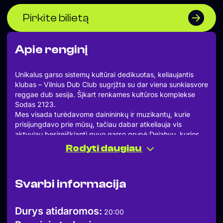
Pirkite bilietą
Apie renginį
Unikalus garso sistemų kultūrai dedikuotas, keliaujantis
klubas – Vilnius Dub Club sugrįžta su dar viena sunkiasvore
reggae dub sesija. Šįkart renkames kultūros komplekse
Sodas 2123.
Mes visada turėdavome dainininkų ir muzikantų, kurie
prisijungdavo prie mūsų, tačiau dabar atkeliauja vis
aktyviau besireiškianti gyvo garso grupė Dejahvu, kurios
pagrindą sudaro bendruomenei gerai pažįstami veidai,
Rodyti daugiau
pasirodydavę mūsų renginiuose įvairiuose amplua. Tad
laikas išgirsti juos pilname grožyje, kaip pridera.
Gyvą pasirodymą apšildys ir pozityvią nuotaiką palaikys
Svarbi informacija
Ignas Iš Ignalinos.
Wolde Egziabher Sound kartu su Ras Pavel ir Ras Oleg su
komanda, ir svečiais ne tik aprūpins vakarą galinga garso
Durys atidaromos:
20:00
sistema, bet ir užtikrins žemę drebinančius šokius iki