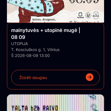
mainytuvės + utopinė mugė |
08 09
UTOPIJA
T. Kosciuškos g. 1, Vilnius
Š 2026-08-09 13:00
Žiūrėti daugiau