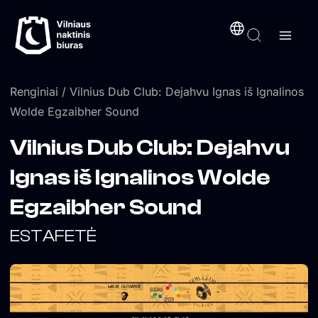
Pereiti
turinį
prie
turinio
Renginiai
/ Vilnius Dub Club: Dejahvu Ignas iš Ignalinos
Wolde Egzaibher Sound
Vilnius Dub Club: Dejahvu
Ignas iš Ignalinos Wolde
Egzaibher Sound
ESTAFETĖ