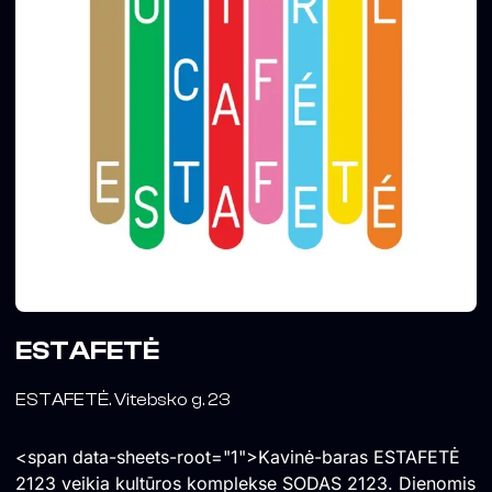
ESTAFETĖ
ESTAFETĖ. Vitebsko g. 23
<span data-sheets-root="1">Kavinė-baras ESTAFETĖ
2123 veikia kultūros komplekse SODAS 2123. Dienomis