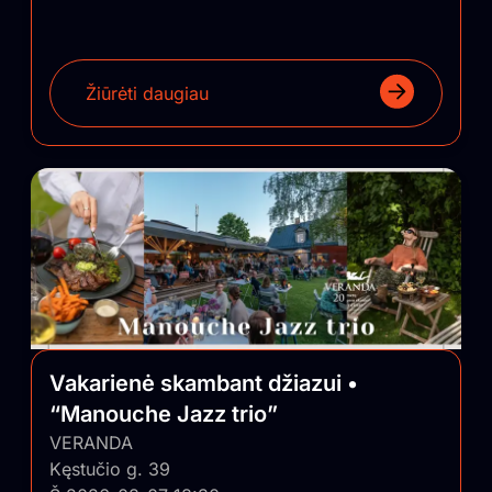
Žiūrėti daugiau
Vakarienė skambant džiazui •
“Manouche Jazz trio”
VERANDA
Kęstučio g. 39