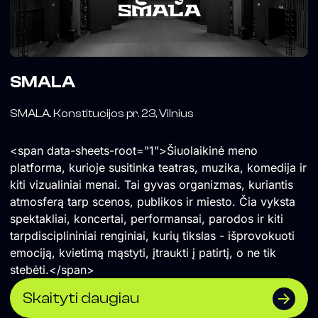
SMALA
SMALA. Konstitucijos pr. 23, Vilnius
<span data-sheets-root="1">Šiuolaikinė meno
platforma, kurioje susitinka teatras, muzika, komedija ir
kiti vizualiniai menai. Tai gyvas organizmas, kuriantis
atmosferą tarp scenos, publikos ir miesto. Čia vyksta
spektakliai, koncertai, performansai, parodos ir kiti
tarpdisciplininiai renginiai, kurių tikslas - išprovokuoti
emociją, kvietimą mąstyti, įtraukti į patirtį, o ne tik
stebėti.</span>
Skaityti daugiau