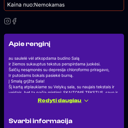
Kaina nuo:
Nemokamas
Apie renginį
au saulelė vėl atkopdama budino Salą
ir žiemos sukauptus tekstus perspirdama juokėsi.
Šalčių nesąmonės su depresija chloroformo priragavo,
Ir putodams bokals pasiekė burną.
Į Smalą grįžta Sala!
Šį kartą atplaukiame su Velykų sala, su naujais tekstais ir
veidais, bet ta pačia mintimi: SKAITOME TEKSTUS, savo ir
kitų, atsineškime ką atradome per žiemą ir norime
Rodyti daugiau
pasidalinti. Tinka viskas, nuo snobiškų eilių iki Instagramo
post‘ų, kas Pavasarį šaukia, kas depresiją žudo, lai
sprogsta tekstai apie pirmą ar paskutinę meilę, apie saulę,
Svarbi informacija
atgimimą, šildymo kainas, senus rūbus, paukščius, lauko
staliukus, atostogas, giminaičius, kiaušinių kainas.