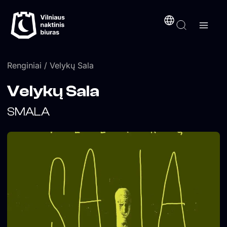
Pereiti
turinį
prie
turinio
Renginiai
/ Velykų Sala
Velykų Sala
SMALA