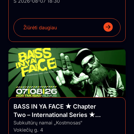
Š 2026-08-07 18:30
Žiūrėti daugiau
BASS IN YA FACE ★ Chapter
Two – International Series ★
Vilnius/Lithuania
Subkultūrų namai „Kostmosas“
Vokiečių g. 4