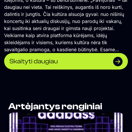
daugiau nei vieta. Tai reiškinys, augantis iš noro kurti,
dalintis ir jungtis. Čia kultūra alsuoja gyvai: nuo nišinių
koncertų iki aktualių diskusijų, nuo parodų iki vakarų,
kai susitinka seni draugai ir gimsta nauji projektai.
Veikiame kaip atvira platforma kūrėjams, idėjų
skleidėjams ir visiems, kuriems kultūra nėra tik
savaitgalio pramoga, o kasdienė būtinybė. Esame
Vilniaus širdyje, bet žvelgiame plačiai – į šiuolaikinę
Skaityti daugiau
sceną, į ateities formas, į bendruomenę, kuri kuria
kartu. Ką veikiame? – Rengiame gyvos muzikos
koncertus, poezijos skaitymus, performansus, kino
peržiūras. – Bendradarbiaujame su menininkais,
dizaineriais, aktyvistais ir mąstytojais. – Kuriame erdvę
pokalbiams, bendrystei ir netikėtiems susitikimams. –
Artėjantys renginiai
Mylime kultūrą – ir ja dalijamės. Jei „Paviljonas“ būtų
daina – tai būtų ta, kuri skamba dar ilgai po to, kai ji
nutilo.