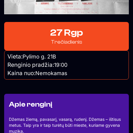
27 Rgp
Trečiadienis
Vieta:
Pylimo g. 21B
Renginio pradžia:
19:00
Kaina nuo:
Nemokamas
Apie renginį
Džemas žiemą, pavasarį, vasarą, rudenį. Džemas – ištisus
metus. Taip yra ir taip turėtų būti mieste, kuriame gyvena
muzika.