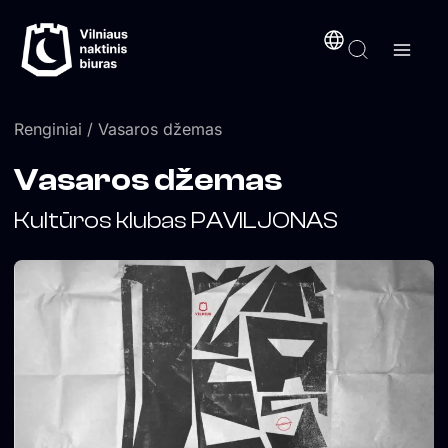
Pereiti
turinį
prie
turinio
Renginiai
/ Vasaros džemas
Vasaros džemas
Kultūros klubas PAVILJONAS