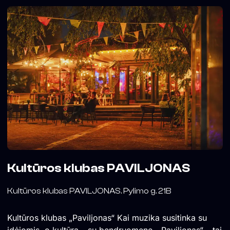
Kultūros klubas PAVILJONAS
Kultūros klubas PAVILJONAS. Pylimo g. 21B
Kultūros klubas „Paviljonas“ Kai muzika susitinka su
idėjomis, o kultūra – su bendruomene. „Paviljonas“ – tai