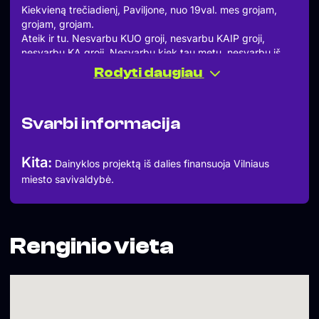
Kiekvieną trečiadienį, Paviljone, nuo 19val. mes grojam,
grojam, grojam.
Ateik ir tu. Nesvarbu KUO groji, nesvarbu KAIP groji,
nesvarbu KĄ groji. Nesvarbu kiek tau metų, nesvarbu iš
kurio tu miesto. Jeigu tavo širdyje gyvena draugystė ir
Rodyti daugiau
meilė muzikai – scena tavo.
Vietoje rasi:
– Būgnų komplektą
Svarbi informacija
– Bosinę gitarą + bosinį kūbą
– Gitarinį kūbą
– El. Pianiną
Kita:
Dainyklos projektą iš dalies finansuoja Vilniaus
– Mikrofonus
miesto savivaldybė.
– Būsimą grupės draugą?
LAUKIAM!
Dalinai finansuojama Vilniaus miesto savivaldybės –
ačiū, kad tikite džemo galia!
Renginio vieta