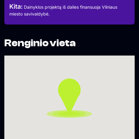
Kita:
Dainyklos projektą iš dalies finansuoja Vilniaus
miesto savivaldybė.
Renginio vieta