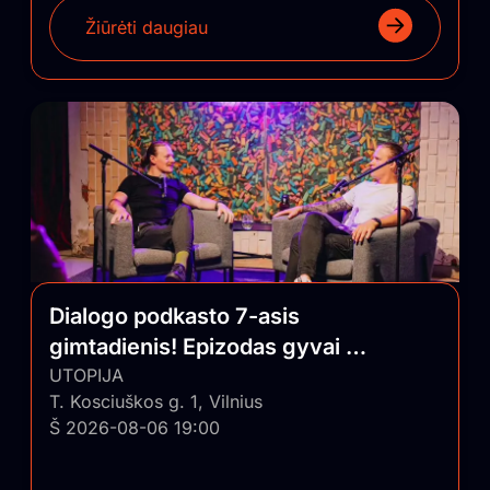
Žiūrėti daugiau
Dialogo podkasto 7-asis
gimtadienis! Epizodas gyvai su
auditorija
UTOPIJA
T. Kosciuškos g. 1, Vilnius
Š 2026-08-06 19:00