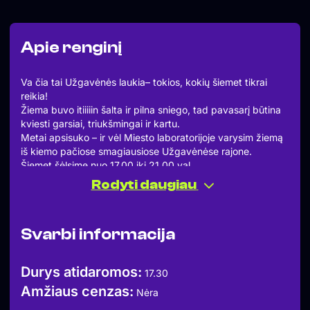
Apie renginį
Va čia tai Užgavėnės laukia– tokios, kokių šiemet tikrai
reikia!
Žiema buvo itiiiiin šalta ir pilna sniego, tad pavasarį būtina
kviesti garsiai, triukšmingai ir kartu.
Metai apsisuko – ir vėl Miesto laboratorijoje varysim žiemą
iš kiemo pačiose smagiausiose Užgavėnėse rajone.
Šiemet šėlsime nuo 17.00 iki 21.00 val.
Lauksime kaukėtų kaimynų ir kaimyniukų, kepsime pačius
Rodyti daugiau
skaniausius blynus, o tikrą šventės ūžesį kurs folkloro
ansamblis SRAUNA – dainuos viduje ir lauke, užves
žaidimus ir šokius, kad žiema nebeturėtų kur dėtis.
Svarbi informacija
Nuo 18.30 val. – laužai ir Morės deginimas. Be
pasigailėjimo, kaip ir priklauso po tokios žiemos!
Labai kviečiame siūlyti Užgavėnių žaidimus, o dar smagiau
Durys atidaromos:
17.30
– jei norėsite juos pravesti patys. Kuo daugiau triukšmo,
Amžiaus cenzas:
juoko ir persirengėlių – tuo greičiau ateis pavasaris!
Nėra