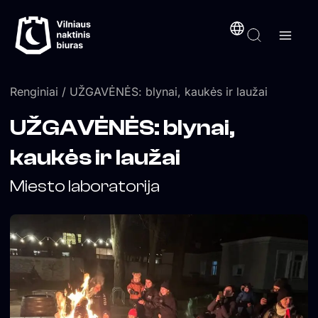
Pereiti
turinį
prie
turinio
Renginiai
/ UŽGAVĖNĖS: blynai, kaukės ir laužai
UŽGAVĖNĖS: blynai,
kaukės ir laužai
Miesto laboratorija