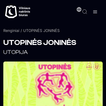
Pereiti
turinį
prie
turinio
Renginiai
/ UTOPINĖS JONINĖS
UTOPINĖS JONINĖS
UTOPIJA