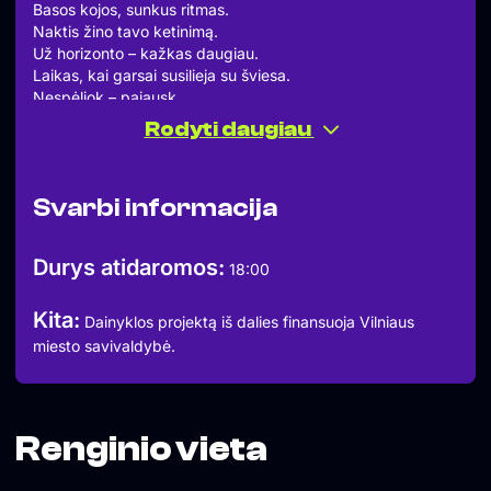
Basos kojos, sunkus ritmas.
Naktis žino tavo ketinimą.
Už horizonto – kažkas daugiau.
Laikas, kai garsai susilieja su šviesa.
Nespėliok – pajausk.
Viskas jau vyksta.
Rodyti daugiau
Tu tik dar nežinai.
Utopinės Joninės.
Svarbi informacija
NOISE FRACTURE sugrįžimas. Kaip buvo pradžioje taip ir
liko pabaigoje.
MENACEANNIHILATION
Durys atidaromos:
18:00
Kita:
Dainyklos projektą iš dalies finansuoja Vilniaus
miesto savivaldybė.
Renginio vieta