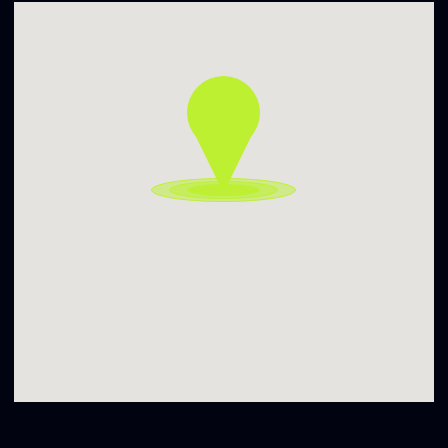
VĖLĖS
soundcloud.com/velessuie
HØØT
on.soundcloud.com/SqvoD9FtQoHp3eJv5
GRĖSMĖ
NOISE FRACTURE
https://www.instagram.com/noisefracture?
utm_source=ig_web_button_share_sheet&igsh=ZDNlZDc0
MzIxNw==