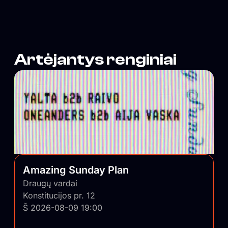
pulsą ir savo nešlifuotumu išlygina balansą tarp
išblizgintos Vilniaus pusės.
Artėjantys renginiai
Amazing Sunday Plan
Draugų vardai
Konstitucijos pr. 12
Š 2026-08-09 19:00