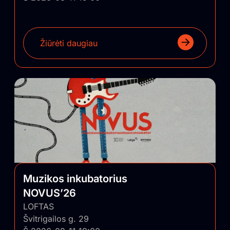
Žiūrėti daugiau
Muzikos inkubatorius
NOVUS’26
LOFTAS
Švitrigailos g. 29