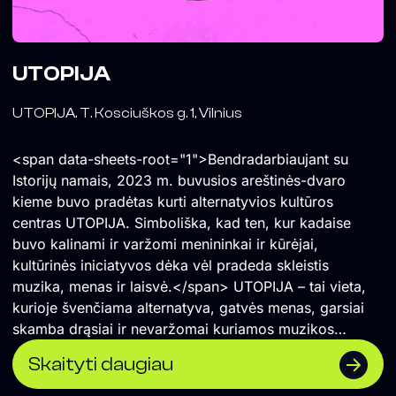
UTOPIJA
UTOPIJA. T. Kosciuškos g. 1, Vilnius
<span data-sheets-root="1">Bendradarbiaujant su
Istorijų namais, 2023 m. buvusios areštinės-dvaro
kieme buvo pradėtas kurti alternatyvios kultūros
centras UTOPIJA. Simboliška, kad ten, kur kadaise
buvo kalinami ir varžomi menininkai ir kūrėjai,
kultūrinės iniciatyvos dėka vėl pradeda skleistis
muzika, menas ir laisvė.</span> UTOPIJA – tai vieta,
kurioje švenčiama alternatyva, gatvės menas, garsiai
skamba drąsiai ir nevaržomai kuriamos muzikos
koncertai ir vakarėliai. Čia renkasi vilniečiai ir miesto
Skaityti daugiau
svečiai, savo vietą atranda įvairios miesto
bendruomenės. UTOPIJA palaiko maištingą miesto