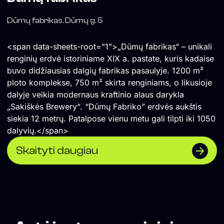
Dūmų fabrikas. Dūmų g. 5
<span data-sheets-root="1">„Dūmų fabrikas“ – unikali
renginių erdvė istoriniame XIX a. pastate, kuris kadaise
buvo didžiausias dalgių fabrikas pasaulyje. 1200 m²
ploto komplekse, 750 m² skirta renginiams, o likusioje
dalyje veikia modernaus kraftinio alaus darykla
„Sakiškės Brewery“. “Dūmų Fabriko” erdvės aukštis
siekia 12 metrų. Patalpose vienu metu gali tilpti iki 1050
dalyvių.</span>
Skaityti daugiau