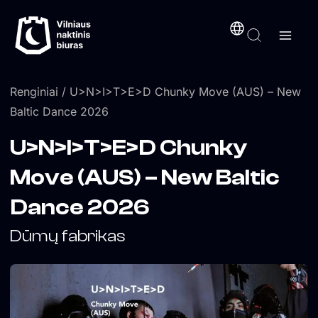
Pereiti
turinį
prie
turinio
Renginiai
/ U>N>I>T>E>D Chunky Move (AUS) – New
Baltic Dance 2026
U>N>I>T>E>D Chunky
Move (AUS) – New Baltic
Dance 2026
Dūmų fabrikas