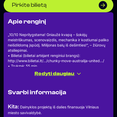
Pirkite bilietą
Apie renginį
„10/10 Neprilygstama! Gniaužė kvapą – šokėjų
meistriškumas, scenovaizdis, mechanika ir kostiumai paliko
neišdildomą įspūdį. Milijonas balų iš dešimties!“, – žiūrovų
atsiliepimai.
• Bilietai (bilietai artėjant renginiui brangs):
http://www.bilietai.lt/…/chunky-move-australija-united…/
• Trukmė: 55 min.
• DĖMESIO: „U>N>I>T>E>D“ metu naudojami
Rodyti daugiau
stroboskopiniai efektai, dinaminis apšvietimas ir garsi
muzika.
•
Svarbi informacija
Su galinga energija „U>N>I>T>E>D“ kviečia į įspūdingą
pasaulį, kuriame susilieja kūnas, mašinos ir vaizduotė. Šeši
šokėjai scenoje įkūnija žmogaus ir technologijų ryšį,
Kita:
Dainyklos projektą iš dalies finansuoja Vilniaus
pažadindami industrinėje kasdienybėje slypinčias, dar
miesto savivaldybė.
neatrastas jėgas.