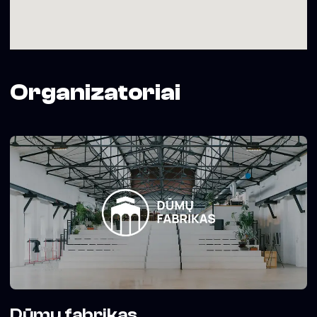
su kitais kūrėjais įsivaizduodamas išbaigtus pasaulius ir
kurdamas naujas choreografines kalbas jiems užpildyti.
„Chunky Move“ kuria ryškų, žanrų ribas laužantį šiuolaikinį
šokį. Apdovanojimais įvertinta šokio kompanija, tarptautiniu
mastu garsėjanti savo kūrybos ambicingumu ir išskirtiniu
originalumu, išlaiko reputaciją kaip viena iš šiuolaikinio
Organizatoriai
šokio lyderių pasaulyje. Vadovaujama generalinių direktorių
Antony Hamiltono ir Kristy Ayre, „Chunky Move“
reikšmingai prisideda prie šokio plėtros Australijoje ir už jos
ribų.
•
Spektaklis yra tarptautinio šiuolaikinio šokio festivalio „New
Baltic Dance“ programos dalis. Visa 2026 m. vasario 26 –
balandžio 29 d. festivalio programa:
www.newbalticdance.lt
Festivalį „New Baltic Dance“ finansuoja Lietuvos kultūros
taryba, Vilniaus miesto savivaldybė, Lietuvos kultūros
institutas ir ES
Dūmų fabrikas