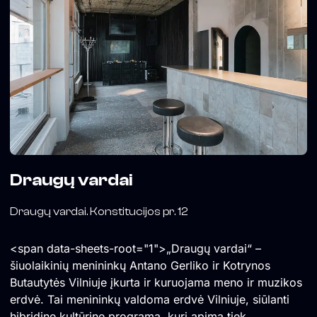
Draugų vardai
Draugų vardai. Konstitucijos pr. 12
<span data-sheets-root="1">„Draugų vardai“ –
šiuolaikinių menininkų Antano Gerliko ir Kotrynos
Butautytės Vilniuje įkurta ir kuruojama meno ir muzikos
erdvė. Tai menininkų valdoma erdvė Vilniuje, siūlanti
hibridinę kultūrinę programą, kuri apima tiek