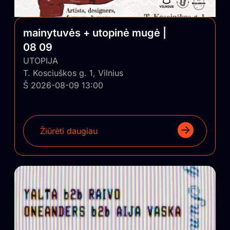
mainytuvės + utopinė mugė |
08 09
UTOPIJA
T. Kosciuškos g. 1, Vilnius
Š 2026-08-09 13:00
Žiūrėti daugiau