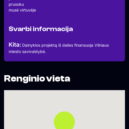
prusoku
musė virtuvėje
Svarbi informacija
Kita:
Dainyklos projektą iš dalies finansuoja Vilniaus
miesto savivaldybė.
Renginio vieta