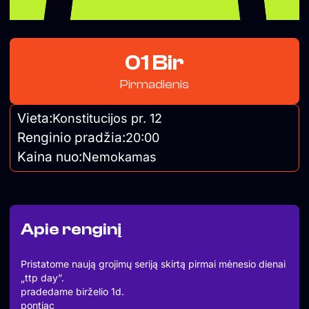
01 Bir
Pirmadienis
Vieta:
Konstitucijos pr. 12
Renginio pradžia:
20:00
Kaina nuo:
Nemokamas
Apie renginį
Pristatome naują grojimų seriją skirtą pirmai mėnesio dienai
„ttp day”.
pradedame birželio 1d.
pontiac