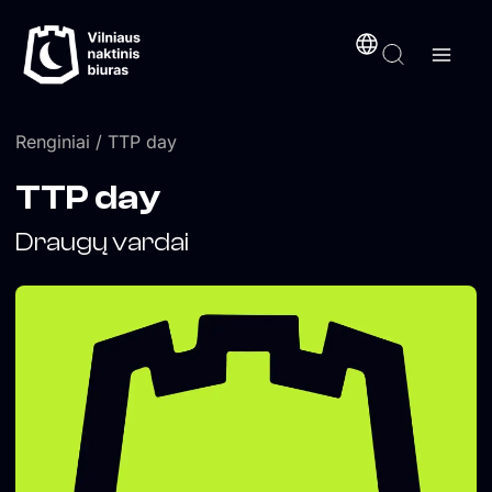
Pereiti
turinį
prie
turinio
Renginiai
/ TTP day
TTP day
Draugų vardai