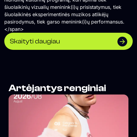
šiuolaikinių vizualių meninink(i)ų prisistatymus, tiek
šiuolaikinės eksperimentinės muzikos atlikėjų
pasirodymus, tiek garso meninink(i)ų performansus.
</span>
Skaityti daugiau
Artėjantys renginiai