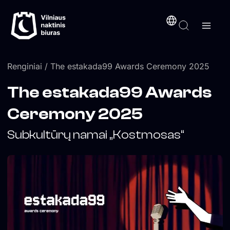
Pereiti
turinį
prie
turinio
Renginiai
/ The estakada99 Awards Ceremony 2025
The estakada99 Awards
Ceremony 2025
Subkultūrų namai „Kostmosas“