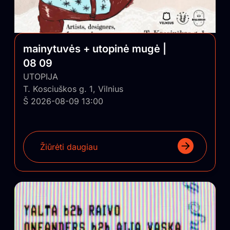
pagalba panašūs nekomerciniai projektai būtų
sugrąžinti ir įskiepyti į Lietuvos regionus.
mainytuvės + utopinė mugė |
08 09
UTOPIJA
T. Kosciuškos g. 1, Vilnius
Š 2026-08-09 13:00
Žiūrėti daugiau