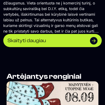
džiaugsmus. Vieta orientuota ne į komercinį turinį, o
subkultūrų saviraišką bei D.I.Y. etiką, todėl čia
vertybės, išskirtinumas bei kūrybinė laisvė vertinami
labiau už pelnus. Tai alternatyvus kultūrinis butikas,
kuriame skirtingi vizualinių ir garso menų atstovai gali
ne tik pristatyti savo darbus, bet ir čia pat juos kurti.
</span> Formuojame erdvę, kurioje naktinė kultūra
Skaityti daugiau
suvokiama ne vien kaip pramoga, o labiau kaip
alternatyvios kultūros sklaidos židinys, socialinė jungtis
ir saviraiškos būdas. Orientuojamės į „non-mainstream“
žanrus, todėl lygiomis teisėmis čia vietą randa tiek
scenos profesionalai, tiek mažai žinomi pradedantys
kūrėjai. Siekiame, kad tuo, ką darome susidomėtų
Artėjantys renginiai
tiksliniai žmonės, todėl vieta neturi aiškiai matomos
vizualinės iškabos, o komunikacija remiasi
autentiškumu, tiesioginiu ryšiu su auditorija bei D.I.Y.
etika paremtu viešinimu „iš lūpų į lūpas“. Vienas iš
projekto tikslų – grąžinti turinio viršenybę prieš
vartojimą. Kitas tikslas – suburti bendruomenę, kurios