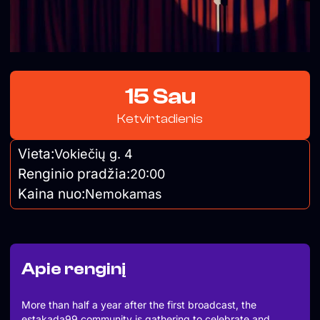
15 Sau
Ketvirtadienis
Vieta:
Vokiečių g. 4
Renginio pradžia:
20:00
Kaina nuo:
Nemokamas
Apie renginį
More than half a year after the first broadcast, the
estakada99 community is gathering to celebrate and